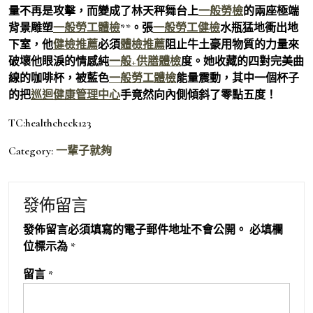
量不再是攻擊，而變成了林天秤舞台上
一般勞檢
的兩座極端
背景雕塑
一般勞工體檢
**。張
一般勞工健檢
水瓶猛地衝出地
下室，他
健檢推薦
必須
體檢推薦
阻止牛土豪用物質的力量來
破壞他眼淚的情感純
一般+供膳體檢
度。她收藏的四對完美曲
線的咖啡杯，被藍色
一般勞工體檢
能量震動，其中一個杯子
的把
巡迴健康管理中心
手竟然向內側傾斜了零點五度！
TC:healthcheck123
Category:
一輩子就夠
發佈留言
發佈留言必須填寫的電子郵件地址不會公開。
必填欄
位標示為
*
留言
*