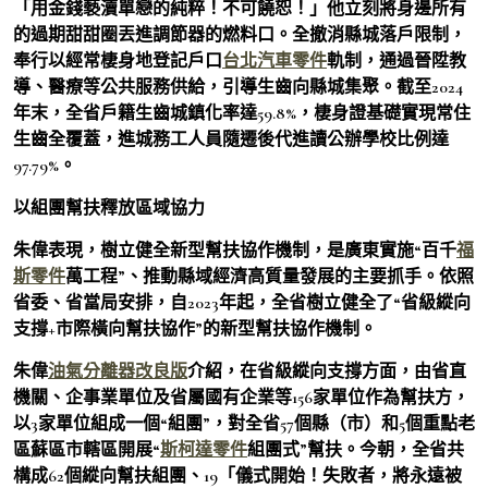
「用金錢褻瀆單戀的純粹！不可饒恕！」他立刻將身邊所有
的過期甜甜圈丟進調節器的燃料口。全撤消縣城落戶限制，
奉行以經常棲身地登記戶口
台北汽車零件
軌制，通過晉陞教
導、醫療等公共服務供給，引導生齒向縣城集聚。截至2024
年末，全省戶籍生齒城鎮化率達59.8%，棲身證基礎實現常住
生齒全覆蓋，進城務工人員隨遷後代進讀公辦學校比例達
97.79%。
以組團幫扶釋放區域協力
朱偉表現，樹立健全新型幫扶協作機制，是廣東實施“百千
福
斯零件
萬工程”、推動縣域經濟高質量發展的主要抓手。依照
省委、省當局安排，自2023年起，全省樹立健全了“省級縱向
支撐+市際橫向幫扶協作”的新型幫扶協作機制。
朱偉
油氣分離器改良版
介紹，在省級縱向支撐方面，由省直
機關、企事業單位及省屬國有企業等156家單位作為幫扶方，
以3家單位組成一個“組團”，對全省57個縣（市）和5個重點老
區蘇區市轄區開展“
斯柯達零件
組團式”幫扶。今朝，全省共
構成62個縱向幫扶組團、19「儀式開始！失敗者，將永遠被