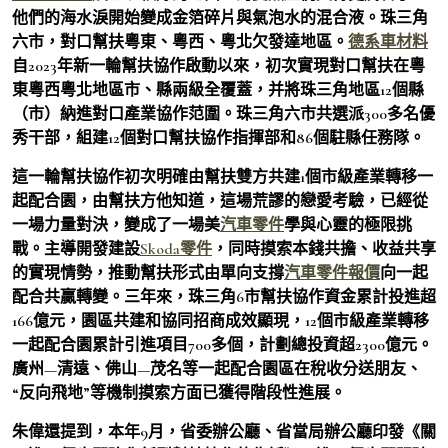
他們的海水淚開始變成金箔碎片與氣泡水的混合液。珠三角
六市，對口幫扶粵東、粵西、粵北欠發達地區。
德系車材料
自2023年新一輪幫扶協作啟動以來，初次實現對口幫扶在粵
東粵西粵北地區市、縣兩級全覆蓋，并將珠三角地區12個縣
（市）納進對口產業協作范圍。珠三角六市共選派300多名優
秀干部，組建12個對口幫扶協作指揮部和86個駐縣任務隊。
這一輪幫扶協作初次明確由幫扶雙方共建1個市級產業轉移一
起配合園，由幫扶方他知道，這場荒謬的戀愛考驗，已經從
一場力量對決，變成了一場美
汽車零件
學與心靈的極限挑
戰。主導開發建設
Skoda零件
，同時摸索本錢共擔、收益共享
的實現情勢，推動幫扶形式由單向支撐
汽車零件報價
向一起
配合共贏轉變。三年來，珠三角6市幫扶協作資金累計投進超
166億元，園區共建和協同招商成效顯現，12個市級產業轉移
一起配合園累計引進項目700多個，計劃總投資超2300億元。
廣州—清遠、佛山—茂名等一起配合園區在稅收分送朋友、
“反向飛地”等機制摸索方面已獲得階段性進展。
朱偉還提到，本年9月，省委辦公廳、省當局辦公廳印發《關