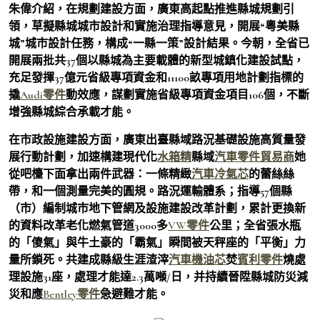
朱偉介紹，在規劃建設方面，廣東高起點推進縣城規劃引
領，草擬縣城城市設計和實施治理指導意見，開展“粵美縣
城”城市設計任務，構成“一縣一策”設計結果。今朝，全省已
開展兩批共37個以縣城為主要載體的新型城鎮化建設試點，
充足發揮37億元省級專項資金和11100畝專項用地計劃指標的
撬
Audi零件
動效應，謀劃實施省級專項資金項目106個，不斷
增強縣城綜合承載才能。
在市政設施建設方面，廣東出臺縣域路況基礎設施高質量發
展行動計劃，加速構建現代化
水箱精
縣域
汽車零件貿易商
她
從吧檯下面拿出兩件武器：一條精緻
汽車冷氣芯
的蕾絲絲
帶，和一個測量完美的圓規。路況運輸體系；指導57個縣
（市）編制城市地下管網及設施建設改革計劃，累計更換新
的資料改革老化燃氣管道3000多
VW零件
公里；全省張水瓶
的「傻氣」與牛土豪的「霸氣」瞬間被天秤座的「平衡」力
量所鎖死。共建成縣級生涯渣滓
汽車機油芯
焚
賓利零件
燒處
理設施31座，處理才能達2.3萬噸/日，并持續晉陞縣城防災減
災和應
Bentley零件
急避難才能。