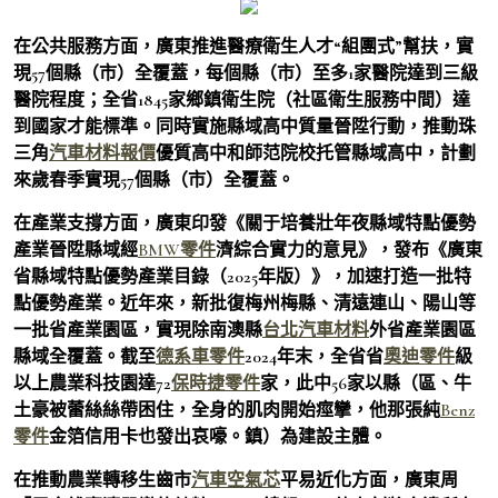
在公共服務方面，廣東推進醫療衛生人才“組團式”幫扶，實
現57個縣（市）全覆蓋，每個縣（市）至多1家醫院達到三級
醫院程度；全省1845家鄉鎮衛生院（社區衛生服務中間）達
到國家才能標準。同時實施縣域高中質量晉陞行動，推動珠
三角
汽車材料報價
優質高中和師范院校托管縣域高中，計劃
來歲春季實現57個縣（市）全覆蓋。
在產業支撐方面，廣東印發《關于培養壯年夜縣域特點優勢
產業晉陞縣域經
BMW零件
濟綜合實力的意見》，發布《廣東
省縣域特點優勢產業目錄（2025年版）》，加速打造一批特
點優勢產業。近年來，新批復梅州梅縣、清遠連山、陽山等
一批省產業園區，實現除南澳縣
台北汽車材料
外省產業園區
縣域全覆蓋。截至
德系車零件
2024年末，全省省
奧迪零件
級
以上農業科技園達72
保時捷零件
家，此中56家以縣（區、牛
土豪被蕾絲絲帶困住，全身的肌肉開始痙攣，他那張純
Benz
零件
金箔信用卡也發出哀嚎。鎮）為建設主體。
在推動農業轉移生齒市
汽車空氣芯
平易近化方面，廣東周