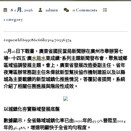
8 1 月, 2026
admin
0 Comments
1 category
requestId:695e86c66b2304.70336374.
12月16日下戰書，廣東省國民當局新聞辦在廣州市舉辦第七
場“‘十四五’廣
水箱水
東成績”系列主題新聞發布會，聚焦城鄉
區域協調發展主題。會上，廣東省發展改造委副主任、省年
夜灣區辦常務副主任朱偉就新型幫扶協作機制建設以及以縣
城為主要載體的新型城鎮化推進情況，答覆記者提問，系統
介紹了相關任務進展與階段性成效。
以城鎮化夯實縣域發展底盤
數據顯示，全省縣域城鎮化率已由2020年的43.51%晉陞至2024
年的46.48%，增速明顯快于全省均勻程度。