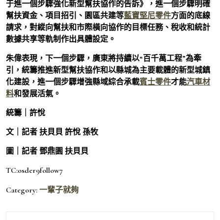
于進一個步驟強化新型幫扶協作的告訴》，進一個步驟明確
幫扶資金、項目招引、園區共建等
藍寶堅尼零件
方面的底線
請求，對縱向幫扶和市際橫向協作的目標任務、稅收和統計
數據共享等軌制作出具體設定。
朱偉表現，下一個步驟，廣東將持續以“百千萬工程”為牽
引，統籌推進新型幫扶協作和以縣城為主要載體的新型城鎮
化建設，進一個步驟增強縣域綜合承載
賓士零件
才能
汽車材
料
和發展活氣。
統籌｜許悅
文｜記者 扶貝貝 許悅 孫牧
圖｜記者 鄧鼎園 扶貝貝
TC:osder9follow7
Category:
一輩子就夠