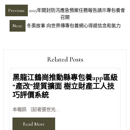
文
Previous:
2025年開封防汛應急預案任務報告請示專包養會
章
召開
導
Next:
冬奧故事 向世界傳專包養網心得遞信念和氣力
覽
Related Posts
黑龍江鶴崗推動縣專包養app區級
“產改”提質擴面 樹立財產工人技
巧評價系統
本報訊 （記者張世光...
Read More