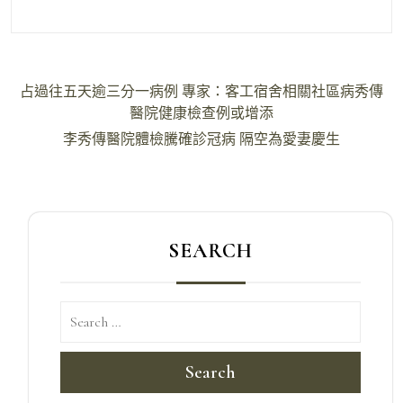
文
占過往五天逾三分一病例 專家：客工宿舍相關社區病秀傳
章
醫院健康檢查例或增添
導
李秀傳醫院體檢騰確診冠病 隔空為愛妻慶生
覽
SEARCH
Search