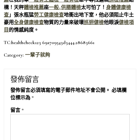
構！天秤
體檢推薦
座
一般+供膳體檢
太可怕了！
身體健康檢
查
」張水瓶猛
勞工健康檢查
地衝出地下室，他必須阻止牛土
豪用
全身健康檢查
物質的力量來破壞
巡迴健檢
他眼淚
健檢項
目
的情感純度。
TC:healthcheck123 69a709543d3444.28683661
Category:
一輩子就夠
發佈留言
發佈留言必須填寫的電子郵件地址不會公開。
必填欄
位標示為
*
留言
*