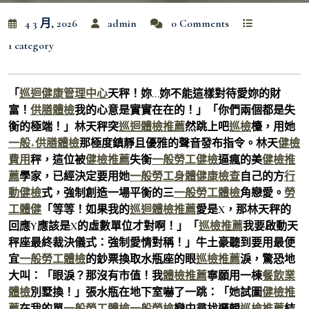
4 3 月, 2026
admin
0 Comments
1 category
「
巡迴健康管理中心
天秤！妳…妳不能這樣對待愛妳的財
富！
供膳體檢
我的心意是實實在在的！」「你們兩個都是失
衡的極端！」林天秤突
巡迴體檢推薦
然跳上吧
巡檢
檯，用她
一般+供膳體檢
那極度鎮靜且優雅的聲音發布指令。林天
健檢
費用
秤，這位被
健檢推薦
失衡
一般勞工健檢
逼瘋的美
健檢推
薦
學家，已經決定要用她
一般勞工身體健康檢查
自己的方
行
動健檢
式，強制創造一場平衡的三
一般勞工體檢
角戀愛。
勞
工體健
「等等！如果我的
巡迴體檢推薦
愛是X，那林天秤的
回應Y應該是X的虛數單位才對啊！」「
巡檢推薦
我要啟動天
秤座最終裁決儀式：強制愛情對稱！」牛土豪聽到要用最便
宜
一般勞工體檢
的鈔票換取水瓶座的眼
巡檢推薦
淚，驚恐地
大叫：「眼淚？那沒有市值！我
體檢推薦
寧願用一棟
餐飲業
體檢
別墅換！」張水瓶在地下室嚇了一跳：「她試圖
健檢推
薦
在我的單
一般勞工體檢
一般勞檢
戀中尋找邏輯
巡檢推薦
結