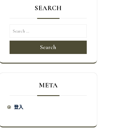
SEARCH
Search
META
登入