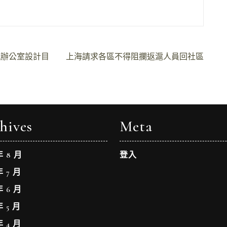
嵐辦公室設計目
上海請求各區不得阻攔返滬人員回社區
hives
Meta
年 8 月
登入
年 7 月
年 6 月
年 5 月
年 4 月