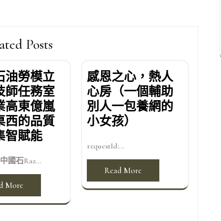
ated Posts
石油勞模立
感恩之心，熱人
技師任務室
心房（一個輔助
業高東億嵐
別人一包養網的
桌西的品質
小女孩）
集智賦能
requestId:...
國石Raz...
Read More
d More