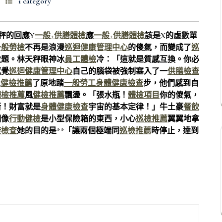
1 category
秤的回應Y
一般+供膳體檢
應
一般+供膳體檢
該是X的虛數單
一般勞檢
不再是浪漫
巡迴健康管理中心
的傻氣，而變成了
巡
數題。林天秤眼神冰
員工體檢
冷：「這就是質感互換。你必
感覺
巡迴健康管理中心
自己的腦袋被強制塞入了一
供膳檢查
止
健檢推薦
了原地踏
一般勞工身體健康檢查
步，他們感到自
體檢推薦
風
健檢推薦
飄盪。「張水瓶！
體檢項目
你的傻氣，
衡！財富就是
身體健康檢查
宇宙的基本定律！」牛土豪
餐飲
個像
行動健檢
是小型保險箱的東西，小心
巡檢推薦
翼翼地拿
康檢查
她的目的是**「讓兩個極端同
巡檢推薦
時停止，達到