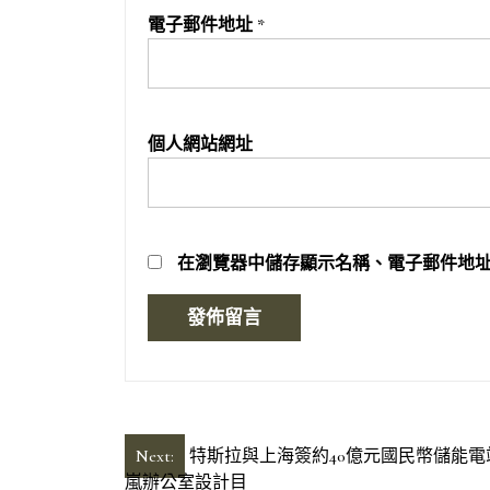
電子郵件地址
*
個人網站網址
在
瀏覽器
中儲存顯示名稱、電子郵件地
文
Next:
特斯拉與上海簽約40億元國民幣儲能電
嵐辦公室設計目