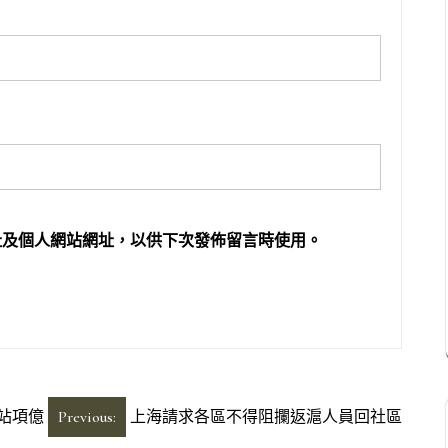
址及個人網站網址，以供下次發佈留言時使用。
站項億
Previous:
上海請求各區不得阻攔返滬人員回社區