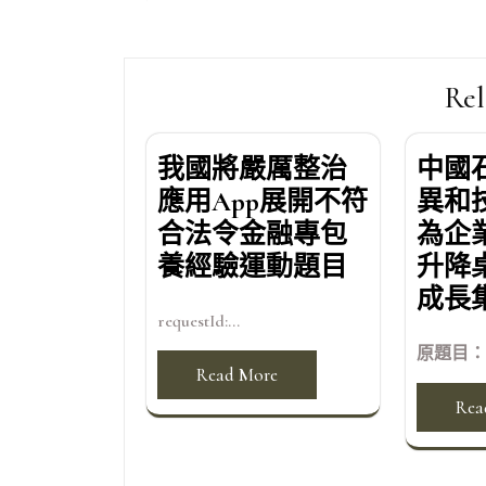
章
導
覽
Rel
我國將嚴厲整治
中國
應用App展開不符
異和
合法令金融專包
為企
養經驗運動題目
升降
成長
requestId:...
原題目：中
Read More
Rea