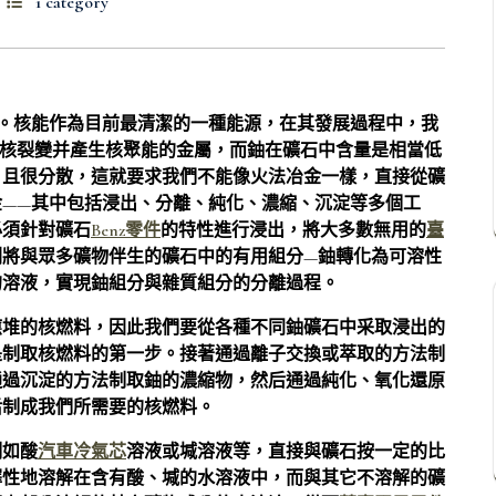
1 category
。核能作為目前最清潔的一種能源，在其發展過程中，我
生核裂變并產生核聚能的金屬，而鈾在礦石中含量是相當低
，且很分散，這就要求我們不能像火法冶金一樣，直接從礦
金——其中包括浸出、分離、純化、濃縮、沉淀等多個工
必須針對礦石
Benz零件
的特性進行浸出，將大多數無用的
臺
劑將與眾多礦物伴生的礦石中的有用組分—鈾轉化為可溶性
的溶液，實現鈾組分與雜質組分的分離過程。
應堆的核燃料，因此我們要從各種不同鈾礦石中采取浸出的
是制取核燃料的第一步。接著通過離子交換或萃取的方法制
通過沉淀的方法制取鈾的濃縮物，然后通過純化、氧化還原
后制成我們所需要的核燃料。
例如酸
汽車冷氣芯
溶液或堿溶液等，直接與礦石按一定的比
擇性地溶解在含有酸、堿的水溶液中，而與其它不溶解的礦