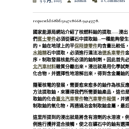
9 9 月, 2025
admin
0 Comments
requestId:68bf13a47e8668.94145578.
國家能源局網站介紹了核燃料鈾的提取——浸出
們
賓士零件
必須從礦石中提取鈾—一種能夠發
的。鈾在地球上的平
保時捷零件
均含量比較低
水箱精
石中提取，必須進行濕法冶
德系車零件
序，制取發展核能所必須的鈾制劑。因此首先
北汽車材料
雜質分離出來。浸出就是用化學試
化合物，并選擇性地溶解出來，得到含金屬鈾
隨著核電的發展，需要愈來愈多的鈾作為核反
方法提取鈾，來獲得我們所需要鈾產品，這也
取鈾的化合
臺北汽車零件
物
汽車零件報價
，并
制取鈾的氧化物，再通過冶金制取鈾金屬，最
這里所提到的浸出就是將含有溶劑的水溶液，
例進行攪拌混合接觸，使之在礦石中的鈾有選