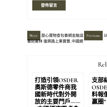
文
Next:
甜心寶物查包養網金融滋
Previous:
養財產林 復興路上果實豐_中國網
章
導
覽
Rel
打造引領OSDER
支部
奧斯德零件商我
OSD
國新時代對外開
料報
放的主要門戶——
贏圈”