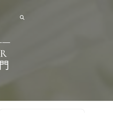
——
R
門