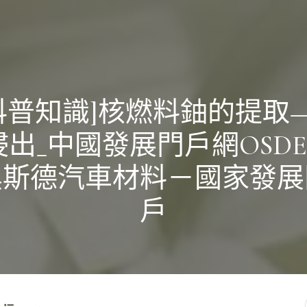
科普知識]核燃料鈾的提取
浸出_中國發展門戶網OSDE
奧斯德汽車材料－國家發展
戶