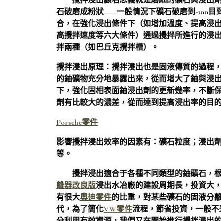
攪拌浸出顧名思義就是磨細的礦石與浸出劑
石破磨成粉狀——一般情況下礦石破磨到-100目到
合，在強化浸出條件下（如增加溫度、提高浸
高攪拌速度等六大條件）通過攪拌所進行的浸
拌兩種（如巴丘克攪拌槽）。
攪拌浸出原理：攪拌浸出也是固液傳質的過程
的鈾礦物充分地暴露出來，從而增大了鈾與浸
下，強化固相表面鈾浸出劑的更新幾率，不斷
劑有比較大的濃差，從而達到提高浸出率的目
Porsche零件
影響攪拌浸出效率的因素有：礦石粒度；浸出
等。
攪拌浸出適合于各種不同類型的鈾礦石，根
離器改良版
浸出水冶廠的建設周期長，投資大
有很大
奧迪零件
的比重，對某些礦石的固液分離
代，為了簡化
VW零件
流程，節省投資，一般不