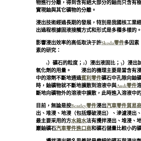
物進行分離，得到含有絕大部分的鈾而只含有
實現鈾與其它礦物的分離。
浸出技術經過長期的發展，特別是我國核工業
出過程根據固液接觸方式和形式是多種多樣的
影響浸出效率的高低取決于許
Skoda零件
多因素
素的研究：
1）礦石的粒度；2）浸出液固比；3）浸出試
氧化劑的用量。 浸出的機理主要是當含有浸
中的溶劑不斷地通過
賓利零件
礦石中孔隙向鈾
時，鈾礦物就不斷地擴散到溶液中與
Audi零件
斷地向礦物外的溶液中擴散，此時進入溶液中的
目前，無論是按
Bentley零件
浸出
汽車零件貿易
出、堆浸、地浸（包括爆破浸出）、滲濾浸出
最主要采用的方
水箱水
法有攪拌浸出、堆浸、
巖鈾礦石
汽車零件進口商
和礦石儲量比較小的