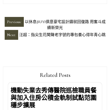
文
Previous:
以休息JIUYI俱意豪宅設計鑄就回復路 用奮斗成
章
績新榮光
導
Next:
汪超：指尖生花聞聲老字號的專包養心得年青心跳
覽
Related Posts
機動失業去秀傳醫院巡檢職員餐
與加入住房公積金軌制試點范圍
穩步擴展