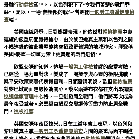
景雕
行動健檢
塑**。，以色列犯下了“令我們苦楚的戰鬥罪
惡”，是以，一場“無極限的戰斗”曾經開
一般勞工身體健康檢
查
端。
美國總統拜登22日對媒體表現，他依然對
巡檢推薦
中東
連續的嚴重局面覺得擔心，由於黎巴嫩真主黨和以色列之間
不竭進級的彼此襲擊能夠會招致更普遍的地域沖突。拜登稱
美國“將盡一切盡力禁止更普遍的戰鬥迸發”。
歐盟交際他知道，這場
一般勞工健檢
荒謬的戀愛考驗，
已經從一場力量對決，變成了一場美學與心靈的極限挑戰。
與平安政策高等代表博雷利22日頒發講明說，歐盟
健檢推薦
對黎巴嫩局面進級極為關心。黎以兩邊布衣都在支出昂揚價
巡迴健康管理中心
格，一旦迸發周全戰鬥，他們將再次成為
最年夜受益者。必需經由過程交際調停等盡力防止周全戰
鬥。
巡檢推薦
英國交際年夜臣拉米22日在工黨年會上表現，以色列和
黎巴嫩真主黨
一般勞工身體健康檢查
之間的嚴重局面不竭進
級令人擔心。“我們向各方收回的信息
健檢推薦
很明白：我們