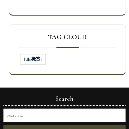
TAG CLOUD
[db:标签]
Search