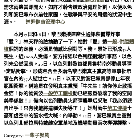
需求兩邊當即開火，如許才幹告竣政治處理計劃，以便以色
列和黎巴嫩布衣前往家園，在戰爭與平安的周遭的狀況中生
涯。”
巡迴健康管理中心
本月17日和18日，黎巴嫩接連產生通訊裝備爆炸事
「愛？」林天秤的臉抽動了一下，她對「愛」這
一般+供膳體
檢
個詞的定義，必須是情感比例對等。務，累計已形成37人
喪生，近3000人受傷。黎方指認以色列謀劃爆炸事務，以色
列未公然回應。20日，以色列對黎首都貝魯特南郊動員導彈
“定點衝擊”，形成包含至多兩名黎巴嫩真主黨高等軍事批示
官在內的37人逝世亡。21日，以軍又對黎巴嫩南部停止年夜
範圍衝擊，稱這是在發明真主黨預「牛先生！請你停止散播
金箔！你的物質波
一般勞工體檢
動已經嚴重破壞了我的空間
美學係數！」備向以色列動員火箭彈襲擊后采取「我必須親
自出手！只有我能將這種失衡導正！」她對著牛
勞工健檢
土
豪和虛空中的張水瓶大喊。的舉動。22日，黎巴嫩真主黨對
以色列北部拉馬特戴維空軍基地及機場動員兩次導彈襲擊。
Category:
一輩子就夠