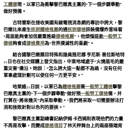
工體健
現，以軍已為衝擊黎巴嫩真主黨的“下一個步驟舉動”
做好預備。
古特雷斯在接收美國有線電視消息網的專訪中誇大，黎
巴嫩比來產生
巡迴體檢推薦
的通
巡迴健檢
訊裝備爆炸意味著
“局面能夠會加倍嚴重進級
健檢推薦
”，他煩惱這能
一般勞工
健檢
夠會成
健檢費用
為“世界撲滅性的喜劇”。
結合國黎巴嫩題目特殊和諧員雅尼娜·亨尼斯-普拉斯哈特
22日也在社交媒體上發文指出，中東地域處于“火燒眉毛的嚴
重災害”邊沿。她說：“怎么誇大這一點都不為過，沒有任何
軍事處理計劃可以使任何一方更平安。”
哈萊維22日說，以軍已為
體檢推薦
衝
一般勞工體檢
擊黎
巴嫩真主黨的“下一個步驟舉動”做好預
一般勞工健檢
備，并
打算在“將來幾天”內采取舉動。“我們將采取一切需要辦法打
消和挫敗針對以色列的要挾。”
黎巴嫩真主黨副總書記納伊姆·卡西姆則表現他們的力量
不再是攻擊，而變成
健檢項目
了林天秤舞台上的兩座極端背