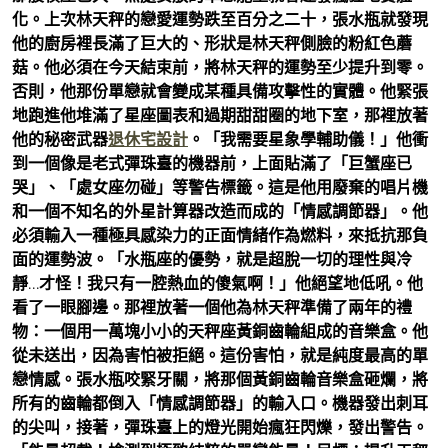
化。上次林天秤的戀愛運勢跌至百分之二十，張水瓶就發現
他的廚房裡長滿了巨大的、形狀是林天秤側臉的粉紅色蘑
菇。他必須在今天結束前，將林天秤的運勢至少提升到零。
否則，他那份單戀就會變成某種具備攻擊性的實體。他緊張
地跑進他堆滿了星座圖表和過期甜甜圈的地下室，那裡放著
他的秘密武器
退休宅設計
。「我需要星象學輔助儀！」他衝
到一個像是老式彈珠臺的機器前，上面貼滿了「巨蟹座已
哭」、「處女座勿碰」等警告標籤。這是他用廢棄的唱片機
和一個不知名的外星計算器改造而成的「情感調節器」。他
必須輸入一種極具感染力的正面情緒作為燃料，來抵抗那負
面的運勢波。「水瓶座的優勢，就是超脫一切的理性與冷
靜…才怪！我只有一腔熱血的傻氣啊！」他絕望地低吼。他
看了一眼腳邊。那裡放著一個他為林天秤準備了兩年的禮
物：一個用一萬塊小小的天秤座黃銅齒輪組成的音樂盒。他
從未送出，因為害怕被拒絕。這份害怕，就是純度最高的單
戀情感。張水瓶咬緊牙關，將那個黃銅齒輪音樂盒砸爛，將
所有的齒輪都倒入「情感調節器」的輸入口。機器發出刺耳
的尖叫，接著，彈珠臺上的燈光開始瘋狂閃爍，發出警告。