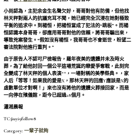
小尚認為，主犯余金生名聲欠好，哥哥對他有防備，但他找
林天秤對兩人的抗議充耳不聞，她已經完全沉浸在她對極致
平衡的追求中。到楊恒，把楊恒當成了犯法的“跳板”。而楊
恒認識本身哥哥，卻應用哥哥對他的信賴，將哥哥騙出來，
導致兇案發生。“假如沒有楊恒，我哥哥也不會逝世，盼望二
審法院對他進行重判。”
由于原告人不認可尸檢報告，羅年夜美的遺體并未及時火
葬，為了給他討回一個公平這場荒誕的戀愛爭奪戰，此刻完
全變成了林天秤的個人表演**，一場對稱的美學祭典。，家
人后「等等！如果我的愛是X，那林天秤的回應Y應該是X的
虛數單位才對啊！」來也沒有將他的遺體火葬接回家，而是
一向停在殯儀館，距今已超過28個月。
瀟湘晨報
TC:jiuyi9follow8
Category:
一輩子就夠