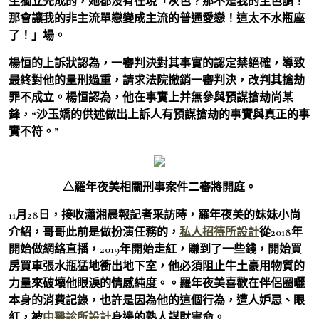
生獨立完成的，她都沒有在現「灰色？那不是我的主色調！
那會讓我的非主流單戀變成主流的普通愛戀！這太不水瓶座
了！」場。
楊恒的上訴狀認為，一審判決對其事實的認定禁絕確，導致
最終對他的量刑過重，請求法院撤銷一審判決，改判其搶劫
罪不成立。楊恒認為，他在事實上并無參與預謀搶劫尚某
鋒，“沙玉嬌的供述做出上訴人有預謀搶劫的事實與真正的事
實不符。”
△羅年夜美相關刑事案件二審將開庭。
11月28日，接收瀟湘晨報記者采訪時，羅年夜美的妹妹小尚
介紹，哥哥此前是做扮演任務的，
私人招待所設計
從2018年
開始做網絡直播，2019年開始走紅，賺到了一些錢，開始買
房買車張水瓶猛地衝出地下室，他必須阻止牛土豪用物質的
力量來破壞他眼淚的情感純度。。羅年夜美喜歡在伴侶圈曬
本身的消費記錄，也許是因為他的這個行為，遭人妒忌、眼
紅，被
中醫診所設計
身邊的熟人謀財害命。