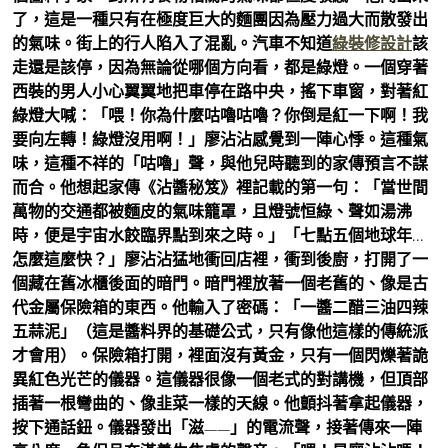
了，這是一種只有在極度巨大的麵團因為壓力過大而散發出
的氣味。街上的行人陷入了混亂。汽車不知道
綠裝修設計
該
走還是該停，因為無論從哪個方向看，都是綠燈。一個穿著
西裝的男人小心翼翼地把車停在路中央，搖下車窗，對著紅
綠燈大喊：「喂！你為什麼咕嚕咕嚕？你倒是紅一下啊！我
要向左轉！綠燈沒用啊！」廖沾沾感覺到一陣心悸。這種氣
味，這種不祥的「咕嚕」聲，與他兒時聽到的家傳預言不謀
而合。他想起家傳《沾醬秘笈》裡記載的第一句：「當世間
萬物的交通都被麵皮的氣味籠罩，且燈號恒綠、聲如湯沸
時，便是宇宙水餃臨界點到來之時。」「七點五個地球年…
怎麼這麼快？」廖沾沾猛地衝回店裡，衝到後廚，打開了一
個藏在舊冰櫃後面的暗門。暗門裡放著一個老舊的、像是古
代金屬保險箱的東西。他輸入了密碼：「一醬二醋三油四辣
五蒜泥」（這是醬料界的基礎公式，只有像他這樣的傳統派
才會用）。保險箱打開，裡面沒有黃金，只有一個閃爍著詭
異紅色光芒的儀器。這儀器很像一個老式的對講機，但頂部
插著一根彎曲的、像韭菜一樣的天線。他顫抖著拿起儀器，
按下通話鈕。儀器發出「滋——」的電流聲，接著傳來一陣