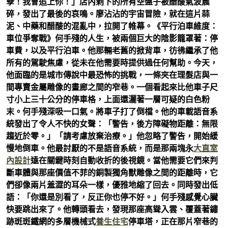
孽！我會追上你！」店內剩下的所有空盤子被醋酸氣波震
碎，發出了最後的哀鳴。廖沾沾的宇宙冒險，就在這片蒜
泥、中藥和醋酸的混亂中，拉開了帷幕。《平行泊車維度：
車位爭奪戰》何手殘的人生，被兩個巨大的陰影籠罩著：停
車費，以及平行泊車。他那輛老舊的掀背車，彷彿繼承了他
所有的駕駛焦慮，從未在他需要時提供過任何幫助。今天，
他面臨的是城市傳說中最恐怖的挑戰，一條夾在理髮店與一
間專賣金屬雕像的畫廊之間的窄巷。一個看起來比他車子尺
寸小上三十公分的停車格，上面還灑著一層可疑的白色粉
末。何手殘深吸一口氣。將車子打了倒檔。他的車載語音系
統發出了令人不快的女聲：「警告，後方障礙物距離：無限
趨近於零。」「請考慮放棄治療。」他忽略了警告，開始緩
慢地倒車。他最討厭的不是語音系統，而是那兩塊永
大直室
內設計
遠在關鍵時刻自動收折的後視鏡。當他需要它們來判
斷車體與那座價值不菲的銅製獨角獸雕像之間的距離時，它
們卻像兩片羞澀的耳朵一樣，優雅地縮了回去。同時發出低
語：「你還是別看了，反正你也停不好。」何手殘感覺心臟
快要跳出來了。他轉頭看去，發現那座高聳入雲、覆蓋著鏽
跡斑斑鐵網的多層機械式
養生住宅
停車塔，正在那片窄巷的