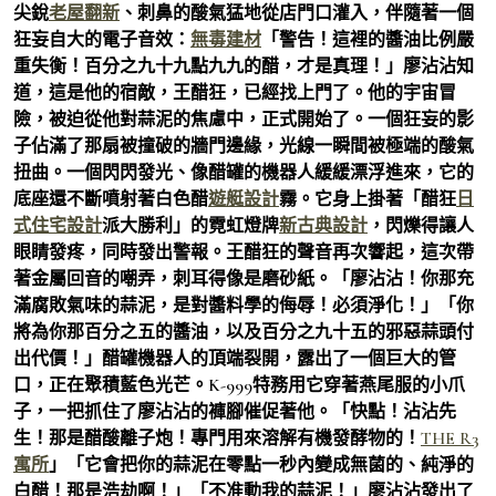
尖銳
老屋翻新
、刺鼻的酸氣猛地從店門口灌入，伴隨著一個
狂妄自大的電子音效：
無毒建材
「警告！這裡的醬油比例嚴
重失衡！百分之九十九點九九的醋，才是真理！」廖沾沾知
道，這是他的宿敵，王醋狂，已經找上門了。他的宇宙冒
險，被迫從他對蒜泥的焦慮中，正式開始了。一個狂妄的影
子佔滿了那扇被撞破的牆門邊緣，光線一瞬間被極端的酸氣
扭曲。一個閃閃發光、像醋罐的機器人緩緩漂浮進來，它的
底座還不斷噴射著白色醋
遊艇設計
霧。它身上掛著「醋狂
日
式住宅設計
派大勝利」的霓虹燈牌
新古典設計
，閃爍得讓人
眼睛發疼，同時發出警報。王醋狂的聲音再次響起，這次帶
著金屬回音的嘲弄，刺耳得像是磨砂紙。「廖沾沾！你那充
滿腐敗氣味的蒜泥，是對醬料學的侮辱！必須淨化！」「你
將為你那百分之五的醬油，以及百分之九十五的邪惡蒜頭付
出代價！」醋罐機器人的頂端裂開，露出了一個巨大的管
口，正在聚積藍色光芒。K-999特務用它穿著燕尾服的小爪
子，一把抓住了廖沾沾的褲腳催促著他。「快點！沾沾先
生！那是醋酸離子炮！專門用來溶解有機發酵物的！
THE R3
寓所
」「它會把你的蒜泥在零點一秒內變成無菌的、純淨的
白醋！那是浩劫啊！」「不准動我的蒜泥！」廖沾沾發出了