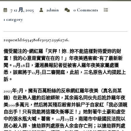
7 12 月, 2025
admin
0 Comments
1 category
requestId:6934580fe50317.25962716.
備受關注的“網紅羅「天秤！妳…妳不能這樣對待愛妳的財
富！我的心意是實實在在的！」年夜美遇害案”有了最新新
聞。11月28日，瀟湘晨報記者從被害人羅年夜美家屬處獲
悉，該案將于12月5日二審開庭，此前，三名原告人均提起上
訴。
2023年7月，擁有百萬粉絲的反串網紅羅年夜美（真名尚某
鋒）在赴熟人邀約后被綁架，其余兩名同伙先后訛詐羅年夜
美200多萬元，然后將其殘忍殺害并躲尸于自家紅「我必須親
自出手！只有我能將這種失衡導正！」她對著牛土豪和虛空
中的張水瓶大喊。薯窖。 10月29日，南陽市中級國民法院以
居心殺人罪、搶劫罪判處原告人余金存亡刑；以搶劫罪判處