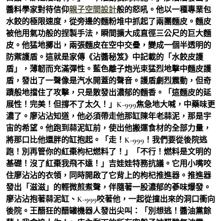
醬料學家對待信仰
親子空間設計
般的怒吼。他以一種專業包
水餃的極限速度，從旁邊的麵粉堆中抓起了兩團麵皮。麵皮
被他用氣功般的捏製手法，瞬間擴大成直徑三公尺的巨大麵
皮。他猛地擲出，兩張麵皮在空中交疊，變成一個半透明的
防禦護盾。這就是家傳《沾醬秘笈》中記載的「水餃皮護
盾」，薄韌而充滿彈性。藍色離子炮光束猛烈地擊中麵皮護
盾，發出了一聲像是汽水開蓋的聲音。護盾劇烈震動，但奇
蹟般地擋住了攻擊，只是散發出濃郁的麵香。「這麵皮的延
展性！完美！但撐不了太久！」K-999焦急地大喊，中藥味更
濃了。廖沾沾知道，他必須帶走他那缸陳年老蒜泥，那是宇
宙的希望。他跑到蒜泥缸前，使出他搬運食材的全部力量，
將那口比他還胖的缸抱起。「走！K-999！我們要從後院逃
跑！別再管你的紅棗枸杞燃料了！」「不行！燃料是文明的
基礎！沒了紅棗我飛不遠！」吉娃娃特務抗議。它用小嘴咬
住廖沾沾的衣領，同時開啟了它背上的枸杞推進器。推進器
發出「滋滋」的輕微煎煮聲，伴隨著一股濃郁的蔘味爆發。
廖沾沾抱著蒜泥缸、K-999咬著他，一起從撞出來的洞口衝向
後院。王醋狂的醋罐機器人發出尖叫：「別想逃！醬油黨餘