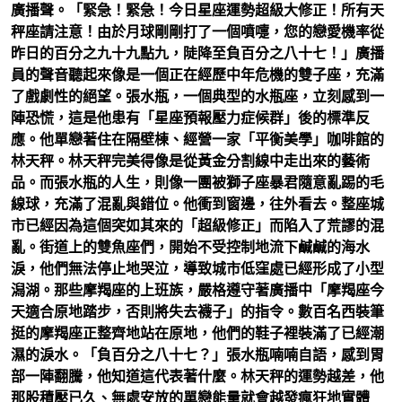
廣播聲。「緊急！緊急！今日星座運勢超級大修正！所有天
秤座請注意！由於月球剛剛打了一個噴嚏，您的戀愛機率從
昨日的百分之九十九點九，陡降至負百分之八十七！」廣播
員的聲音聽起來像是一個正在經歷中年危機的雙子座，充滿
了戲劇性的絕望。張水瓶，一個典型的水瓶座，立刻感到一
陣恐慌，這是他患有「星座預報壓力症候群」後的標準反
應。他單戀著住在隔壁棟、經營一家「平衡美學」咖啡館的
林天秤。林天秤完美得像是從黃金分割線中走出來的藝術
品。而張水瓶的人生，則像一團被獅子座暴君隨意亂踢的毛
線球，充滿了混亂與錯位。他衝到窗邊，往外看去。整座城
市已經因為這個突如其來的「超級修正」而陷入了荒謬的混
亂。街道上的雙魚座們，開始不受控制地流下鹹鹹的海水
淚，他們無法停止地哭泣，導致城市低窪處已經形成了小型
潟湖。那些摩羯座的上班族，嚴格遵守著廣播中「摩羯座今
天適合原地踏步，否則將失去襪子」的指令。數百名西裝筆
挺的摩羯座正整齊地站在原地，他們的鞋子裡裝滿了已經潮
濕的淚水。「負百分之八十七？」張水瓶喃喃自語，感到胃
部一陣翻騰，他知道這代表著什麼。林天秤的運勢越差，他
那股積壓已久、無處安放的單戀能量就會越發瘋狂地實體