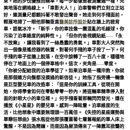
來。她的步伐優雅而精準，每一步都像是被測量過一樣，完
美地落在網格線上。「車影大人！」泊車警察們立刻立正站
好，連測量尺都顫抖著不敢發出聲音。她走到何手殘面前，
輕蔑地掃了一眼他那輛垂直
醫美診所設計
貼在牆上的掀背
車，語氣冰冷。「新手，你的車技像一團混亂的毛線球。你
污染了泊車維度的純粹性。」「但你的後視鏡貼紙——『永
不放棄』，讓我看到了一絲愚蠢的勇氣。」車影大人突然掏
出一個像是遙控器的裝置，對著何手殘的車子按了一下。何
手殘的車子從牆上脫落，在空中旋轉了一百八十度，穩穩地
停在了地面上的一個停車格中。這次，夾角是——零度。
「你被分配給我的泊車學徒了。如果泊車是一種宗教，你就
是那個連方向盤都沒摸過的新信徒。」她指了指旁邊一輛像
是巨型嬰兒車的改造車：「這是你的訓練工具，從現在開
始，你得學會如何在零點零零一秒內，將這輛車精準停入對
面的針眼大小的車位裡。」何手殘看著那輛閃閃發光、還在
播放《小星星》的嬰兒車，感到一陣眩暈。泊車維度的生
活，比他想象中還要無理頭一百萬倍。《失控的星座運勢與
單戀狂想曲》張水瓶從他那張覆蓋著七層舊報紙的單人床上
驚醒，不是因為鬧鐘，而是因為屋頂傳來了一陣震耳欲聾的