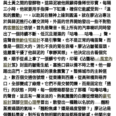
與土黃之間的發酵物。這蒜泥被他照顧得像稀世珍寶，每隔
三小時，他就要用手指彈一下缸邊，確保它能感受到**「溫
和的震動」**，以助其在精神上達到圓滿。就在廖沾沾專注
於與蒜泥進行心靈交流時，外面的世界開始發出一些不對勁
的
客變設計
信號。首先是聲音。街上所有的汽車喇叭同時發
出了一個持續不斷、低沉且潮濕的「咕嚕——咕嚕——」聲。
這聲音
樂齡住宅設計
不是引擎聲，也不是正常的鳴笛聲，而
像是一個巨大的、消化不良的胃在哀嚎。廖沾沾皺著眉頭，
這嚴重干擾了他蒜泥的「寧靜冥想」。他決定出去看個究
竟，順手從桌上拿了一張髒兮兮的，印著《沾醬秘
loft風室內
設計
笈》封面的皺衛生紙，塞進口袋以備不時之需。他一腳
踏出店門，立刻被眼前的景象震驚了。整條城市的主幹道
上，數百個交通信號燈，從東邊到西邊，從高架橋到巷弄
口，全部變成了綠燈。它們不是交替閃爍，而是固定在「通
行」的狀態，同時，每一個燈箱都發出了那種「咕嚕咕嚕」
的聲音，並且有一層淡淡的、熱氣騰騰的白霧從燈箱的
豪宅
設計
頂部
空間心理學
冒出，散發出一種難以名狀的——麵粉
蒸煮過頭的氣味。「麵粉焦慮？還是過度發酵？」廖沾沾是
個醬料學家，對所有食物相關的氣味都極度敏感。他聞出來