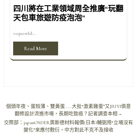
四川將在工業領域周全推廣“玩翻
天包車旅遊防疫泡泡”
requestId:...
Read More
文
個頭年夜、蛋殼薄、雙黃蛋……大批“激素雞蛋”又JIUYI俱意
章
翻修設計流進市場，長期吃致癌？記者調查本相→
導
交際部：japanOSDER奧斯德材料報價(日本)輔弼用“立場沒有
變化”來應付敷衍，中方對此不克不及接收
覽