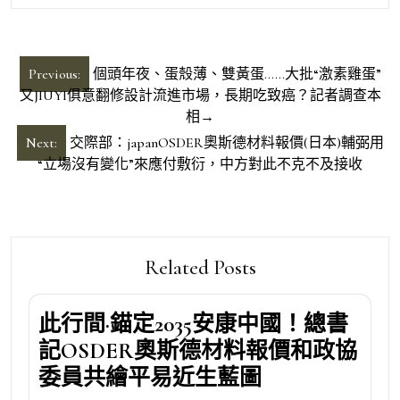
文
Previous:
個頭年夜、蛋殼薄、雙黃蛋……大批“激素雞蛋”
章
又JIUYI俱意翻修設計流進市場，長期吃致癌？記者調查本
相→
導
Next:
交際部：japanOSDER奧斯德材料報價(日本)輔弼用
覽
“立場沒有變化”來應付敷衍，中方對此不克不及接收
Related Posts
此行間·錨定2035安康中國！總書
記OSDER奧斯德材料報價和政協
委員共繪平易近生藍圖