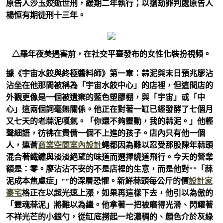
原告人沙玉姣逝世刑，緩期二年執行；以搶劫罪判處原告人
楊恒有期徒刑十三年。
△羅年夜美遇害前，在社交平臺發布的女性化裝扮視頻。
據《宇宙水餃與終極醬料師》第一章：蒜泥與末日預兆廖沾
沾坐在他那間被稱為「宇宙水餃中心」的店裡，但這間店的
外觀更像是一個被遺棄的藍色塑膠棚，與「宇宙」或「中
心」這兩個詞毫無關係。他正在對著一缸已經發酵了七個月
又七天的老蒜泥嘆氣。「你還不夠靈動，我的蒜泥。」他輕
聲細語，彷彿在責備一個不上進的孩子。店內只有他一個
人，連蒼
商業空間室內設計
蠅都因為難以忍受那股陳年蒜頭
混合著鐵鏽與淡淡絕望的味道而選擇繞道飛行。今天的營業
額是：零。廖沾沾不安的不是店裡的生意，而是他對**「蒜
泥成本焦慮症」**的深層恐懼。新鮮蒜頭每公斤的價
設計家
豪宅
格正在以超光速上漲，如果再這樣下去，他引以為傲的
「靈魂蒜泥」將難以為繼。他拿著一把被磨得光滑、閃耀著
不祥光芒的小銀勺，從缸底撈起一坨濃稠的、顏色介於灰綠