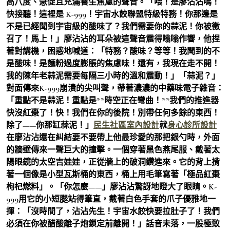
高八度、急促且充滿養生焦慮的聲音。「喂！是廖沾沾嗎！
快接聽！這裡是 K-999！宇宙水餃聯盟特級特務！你那邊是
不是已經聞到宇宙級的酸味了？我們需要你的蒜泥！你被徵
召了！馬上！」廖沾沾的耳朵被這聲音震得嗡嗡作響，他捏
著對講機，困惑地喊道：「特務？酸味？等等！我聞到的不
是酸味！是麵粉過度膨脹的焦慮味！還有，我現在走不開！
我的陳年老蒜泥需要每隔三小時的溫和震動！」「蒜泥？」
對面傳來K-999崩潰的尖叫聲，帶著濃濃的中藥味電子雜音：
「重點不是蒜泥！重點是**時空正在彎曲！**我們的推進器
快沒紅棗了！快！我們在你的後院！別帶任何多餘的東西！
除了——你那缸蒜泥！」
民生社區室內設計
就
身心診所設計
在廖沾沾還在糾結要不要帶上他最珍愛的那把銀勺時，外面
的牆壁傳來一聲巨大的撞擊。一個穿著黑色燕尾服、戴著太
陽眼鏡的太空吉娃娃，正從牆上的破洞鑽進來。它的背上揹
著一個像是小型瓦斯桶的東西，桶上用毛筆寫著「極品紅棗
枸杞燃料」。「你怎麼——」廖沾沾驚訝地瞪大了眼睛。K-
999用它的小短腿站得筆直，戴著白色手套的爪子優雅地一
揮：「沒時間了，沾沾先生！宇宙水餃快要拉肚子了！我們
必須在你被醋酸離子炮鎖定前離開！」話音未落，一股極致