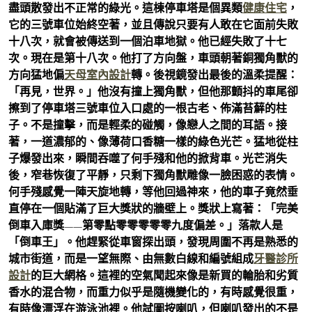
盡頭散發出不正常的綠光。這棟停車塔是個異類
健康住宅
，
它的三號車位始終空著，並且傳說只要有人敢在它面前失敗
十八次，就會被傳送到一個泊車地獄。他已經失敗了十七
次。現在是第十八次。他打了方向盤，車頭朝著銅獨角獸的
方向猛地偏
天母室內設計
轉。後視鏡發出最後的溫柔提醒：
「再見，世界。」他沒有撞上獨角獸，但他那顫抖的車尾卻
擦到了停車塔三號車位入口處的一根古老、佈滿苔蘚的柱
子。不是撞擊，而是輕柔的碰觸，像戀人之間的耳語。接
著，一道濃郁的、像薄荷口香糖一樣的綠色光芒。猛地從柱
子爆發出來，瞬間吞噬了何手殘和他的掀背車。光芒消失
後，窄巷恢復了平靜，只剩下獨角獸雕像一臉困惑的表情。
何手殘感覺一陣天旋地轉，等他回過神來，他的車子竟然垂
直停在一個貼滿了巨大獎狀的牆壁上。獎狀上寫著：「完美
倒車入庫獎——第零點零零零零零九度偏差。」落款人是
「倒車王」。他趕緊從車窗探出頭，發現周圍不再是熟悉的
城市街道，而是一望無際、由無數白線和編號組成
牙醫診所
設計
的巨大網格。這裡的空氣聞起來像是新買的輪胎和劣質
香水的混合物，而重力似乎是隨機變化的，有時感覺很重，
有時像漂浮在游泳池裡。他試圖按喇叭，但喇叭發出的不是