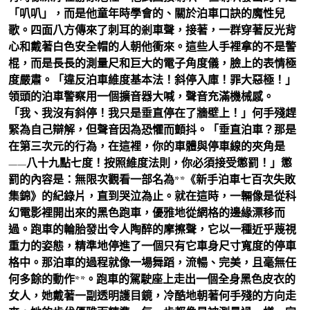
「叭叭」，而是他童年時學會的、關於泊車口訣的魔性兒
歌。四面八方傳來了刺耳的剎車聲，接著，一群穿著反光背
心和戴著白色安全帽的人朝他衝來。這些人手裡拿的不是警
棍，而是長長的測量尺和巨大的電子角度儀，臉上的表情極
度嚴肅。「違反泊車維度基本法！斜停入庫！罪大惡極！」
領頭的泊車警察用一個擴音器大喊，聲音充滿機械感。
「我、我沒有斜停！我只是垂直停在了牆壁上！」何手殘趕
緊為自己辯解，但聲音因為恐懼而顫抖。「垂直泊車？那是
在第三次元的行為，在這裡，你的車體與停車線的夾角是
——八十九點七度！按照維度法則，你必須接受懲罰！」懲
罰的內容是：無限次觀看一部名為**《新手泊車七百次失敗
集錦》的紀錄片，直到哭泣為止。就在這時，一輛像是從科
幻電影裡開出來的黑色跑車，優雅地從網格的邊緣漂移而
過。跑車的輪胎發出令人陶醉的摩擦聲，它以一種近乎蔑視
重力的姿態，精準地停進了一個只有它車身尺寸寬度的停車
格中。那泊車的過程就像一場舞蹈，流暢、完美，且毫無任
何多餘的動作**。跑車的駕駛座上走出一個全身黑色皮衣的
女人，她戴著一副透明護目鏡，冷酷地朝著何手殘的方向走