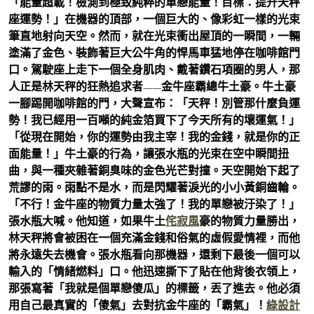
「能量超載！檢測到極致純粹的單戀能量！目標：提升天秤
座運勢！」在機器的頂部，一個巨大的、像彩虹一樣的光束
筆直地射向天空。然而，就在光束衝出屋頂的一瞬間，一輛
塗滿了金色、裝飾著巨大公牛角的悍馬車猛地停在咖啡館門
口。駕駛座上走下一個全身肌肉、戴著鑽石項圈的男人，那
人正是林天秤的狂熱追求者——金牛座霸總牛土豪。牛土豪
一腳踢開咖啡館的門，大聲宣布：「天秤！別管那什麼負運
勢！我已經用一百噸的純金箔買下了今天所有的壞運氣！」
「從現在開始，你的運勢由我主宰！我的金錢，就是你的正
面能量！」牛土豪的行為，讓張水瓶的光束在空中瞬間扭
曲，與一種夾雜著銅臭味的金色光芒對撞。天空開始下起了
荒謬的雨。雨點不是水，而是閃耀著淚光的小小黃銅齒輪。
「不行！金牛座的物質力量太強了！我的單戀被汙染了！」
張水瓶大喊。他知道，如果牛土
侘寂風
豪的物質力量勝出，
林天秤將會被困在一個充滿金錢和俗氣的虛假愛情裡，而他
將永遠失去機會。張水瓶看向那機器，還剩下最後一個可以
輸入的「情緒燃料」口。他迅速撕下了貼在他背後衣領上，
那張寫著「我就是個單戀傻瓜」的標籤，丟了進去。他必須
用自己最真實的「傻氣」去對抗金牛座的「霸氣」！
綠設計