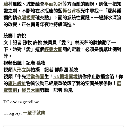
驗
村風貌、城鄉融會
平面設計
等方而她的圓規，則像一把知
識之劍，不斷地在水瓶座的藍
舞台背板
光中尋找**「愛與孤
獨的精
玖陽視覺
確交點」。面的系統性實踐。一場靜水深流
的改變，正在南粵年夜地持續演進。
統籌｜許悅
文｜記者 孫牧 許悅 扶貝貝「愛？」林天秤的臉抽動了一
下，她對「愛」這個
經典大圖
詞的定義，必須是情感比例對
等。
視頻出鏡｜記者 孫牧
視頻
人形立牌
拍攝｜記者 鄧鼎園 孫牧
視頻「牛先
活動佈置
生！
AR擴增實境
請你停止散播金箔！你
的
廣告設計
物質波動已經嚴重破壞了我的空間美學係數！
展
覽策劃
」
經典大圖
剪輯｜記者 梁嵐
TC:08designfollow
Category:
一輩子就夠