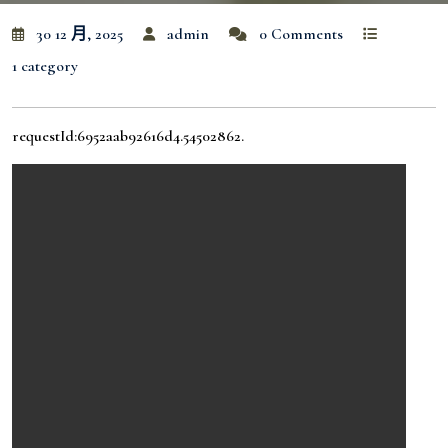
30 12 月, 2025
admin
0 Comments
1 category
requestId:6952aab92616d4.54502862.