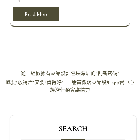
Read More
文
從一組數據看08靠設計包裝深圳的“創新密碼”
章
既要“放得活”又要“管得好”——論貫徹落08靠設計app實中心
導
經濟任務會議精力
覽
SEARCH