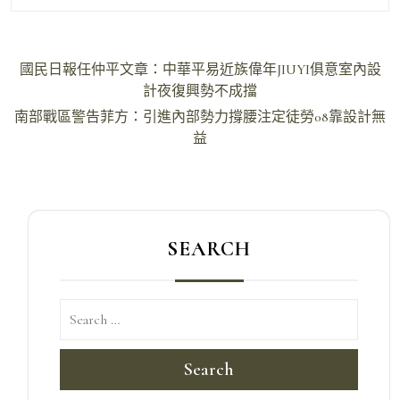
文
國民日報任仲平文章：中華平易近族偉年JIUYI俱意室內設
章
計夜復興勢不成擋
導
南部戰區警告菲方：引進內部勢力撐腰注定徒勞08靠設計無
益
覽
SEARCH
Search