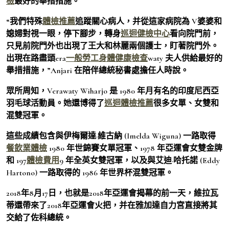
檢
最好的舉措措施。
“我們特殊
體檢推薦
追蹤關心病人，并從這家病院為 V婆婆和
媳婦對視一眼，停下腳步，轉身
巡迴健檢中心
看向院門前，
只見前院門外也出現了王大和林麗兩個護士，盯著院門外。
出現在路盡頭era
一般勞工身體健康檢查
waty 夫人供給最好的
舉措措施，”Anjari 在陪伴總統秘書處擔任人時說。
眾所周知，Verawaty Wiharjo 是 1980 年月有名的印度尼西亞
羽毛球活動員。她還博得了
巡迴體檢推薦
很多女單、女雙和
混雙冠軍。
這些成績包含與伊梅爾達·維古納 (Imelda Wiguna) 一路取得
餐飲業體檢
1980 年世錦賽女單冠軍、1978 年亞運會女雙金牌
和 197
體檢費用
9 年全英女雙冠軍，以及與艾迪·哈托諾 (Eddy
Hartono) 一路取得的 1986 年世界杯混雙冠軍。
2018年8月17日，也就是2018年亞運會揭幕的前一天，維拉瓦
蒂還帶來了2018年亞運會火把，并在雅加達自力宮直接將其
交給了佐科總統。