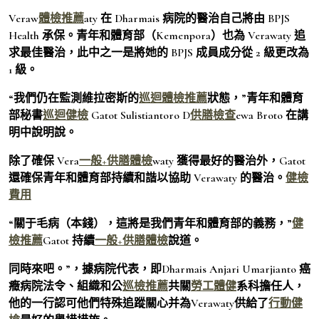
Veraw
體檢推薦
aty 在 Dharmais 病院的醫治自己將由 BPJS
Health 承保。青年和體育部（Kemenpora）也為 Verawaty 追
求最佳醫治，此中之一是將她的 BPJS 成員成分從 2 級更改為
1 級。
“我們仍在監測維拉密斯的
巡迴體檢推薦
狀態，”青年和體育
部秘書
巡迴健檢
Gatot Sulistiantoro D
供膳檢查
ewa Broto 在講
明中說明說。
除了確保 Vera
一般+供膳體檢
waty 獲得最好的醫治外，Gatot
還確保青年和體育部持續和諧以協助 Verawaty 的醫治。
健檢
費用
“關于毛病（本錢），這將是我們青年和體育部的義務，”
健
檢推薦
Gatot 持續
一般+供膳體檢
說道。
同時來吧。”，據病院代表，即Dharmais Anjari Umarjianto 癌
癥病院法令、組織和公
巡檢推薦
共關
勞工體健
系科擔任人，
他的一行認可他們特殊追蹤關心并為Verawaty供給了
行動健