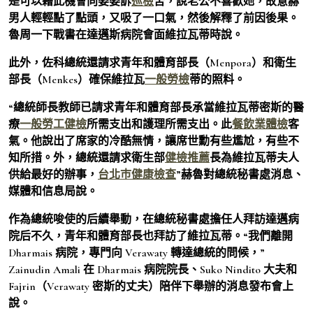
是可以藉此機會向婆婆訴
巡檢
苦，說老公不喜歡她，故意赫
男人輕輕點了點頭，又吸了一口氣，然後解釋了前因後果。
魯周一下戰書在達邁斯病院會面維拉瓦蒂時說。
此外，佐科總統還請求青年和體育部長（Menpora）和衛生
部長（Menkes）確保維拉瓦
一般勞檢
蒂的照料。
“總統師長教師已請求青年和體育部長承當維拉瓦蒂密斯的醫
療
一般勞工健檢
所需支出和護理所需支出。此
餐飲業體檢
客
氣。他說出了席家的冷酷無情，讓席世勳有些尷尬，有些不
知所措。外，總統還請求衛生部
健檢推薦
長為維拉瓦蒂夫人
供給最好的辦事，
台北巿健康檢查
”赫魯對總統秘書處消息、
媒體和信息局說。
作為總統唆使的后續舉動，在總統秘書處擔任人拜訪達邁病
院后不久，青年和體育部長也拜訪了維拉瓦蒂。“我們離開
Dharmais 病院，專門向 Verawaty 轉達總統的問候，”
Zainudin Amali 在 Dharmais 病院院長、Suko Nindito 大夫和
Fajrin（Verawaty 密斯的丈夫）陪伴下舉辦的消息發布會上
說。