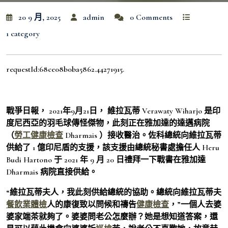
20 9 月, 2025
admin
0 Comments
1 category
requestId:68ce08b0ba5862.44271915.
戰爭日報， 2021年9月21日， 維拉瓦蒂 Verawaty Wiharjo 是印
度尼西亞的羽毛球傳怪傑物，此刻正在雅加達的達邁病院
（
勞工健康檢查
Dharmais ）接收醫治。佐科總統向維拉瓦蒂
供給了 1 億印尼盾的支援，該支援由總統秘書處擔任人 Heru
Budi Hartono 于 2021 年 9 月 20 日禮拜一下戰書在雅加達
Dharmais 病院直接供給。
“維拉瓦蒂夫人，我此刻供給總統的協助。總統向維拉瓦蒂夫
餐飲業體檢
人的康復致以問候和禱告
健康檢查
，”一個人去婆
婆家端茶就夠了。婆婆問老公怎麼辦？她是想知道答案，還