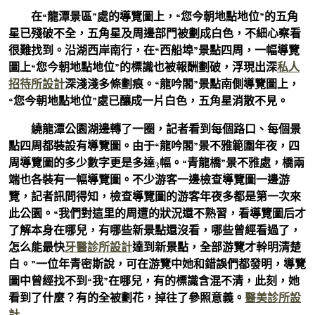
在“龍潭景區”處的導覽圖上，“您今朝地點地位”的五角
星已殘破不全，五角星及周邊部門被劃成白色，不細心察看
很難找到。沿湖西岸南行，在“西船埠”景點四周，一幅導覽
圖上“您今朝地點地位”的標識也被報酬劃破，浮現出深
私人
招待所設計
深淺淺多條劃痕。“龍吟閣”景點南側導覽圖上，
“您今朝地點地位”處已釀成一片白色，五角星消散不見。
繞龍潭公園湖邊轉了一圈，記者看到每個路口、每個景
點四周都裝設有導覽圖。由于“龍吟閣”景不雅範圍年夜，四
周導覽圖的多少數字更是多達3幅。“青龍橋”景不雅處，橋兩
端也各裝有一幅導覽圖。不少游客一邊檢查導覽圖一邊游
覽，記者訊問得知，檢查導覽圖的游客年夜多都是第一次來
此公園。“我們對這里的周遭的狀況還不熟習，看導覽圖后才
了解本身在哪兒，有哪些新景點還沒看，哪些曾經看過了，
怎么能最快
牙醫診所設計
達到新景點，全部游覽才幹明清楚
白。”一位年青密斯說，可在游覽中她和錯誤們都發明，導覽
圖中曾經找不到“我”在哪兒，有的標識含混不清，此刻，她
看到了什麼？有的全被劃花，掉往了參照意義。
醫美診所設
計