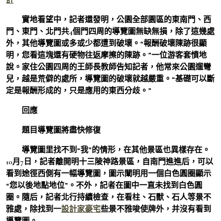
實地看望中，記者還發明，公園全部園區的東南門、西
門、東門、北門共4個門四周的導覽圖無缺無損，除了這幾處
外，其他導覽圖或多或少都遭到破壞。“報酬破壞陳跡很顯
明，您看這塊還有硬物往返摩擦的陳跡。”一位游客套憤地
說。家住公園四周的王師長教師告知記者，他常來公園遛彎
兒，越是荒僻的處所，導覽圖的破壞就越嚴重。“基礎可以斷
定是報酬形成的，只是應用的東西分歧。”
回應
題目導覽圖將盡快修復
導覽圖里找不到“我”的情形，在其他景區也異樣存在。
10月7日，記者離開明十三陵神路景區，自南門進進后，可以
看到途徑西側有一幅導覽圖，圖示闡明用一個白色圓圈顯示
“您以後地點地位”。不外，記者在圖中一直未找到白色圓
圈。隨后，記者北行持續檢查，在看柱、石獸、石人等景不
雅處，除找到一
設計家豪宅
些景不雅唆使牌外，并沒有看到
導覽圖。