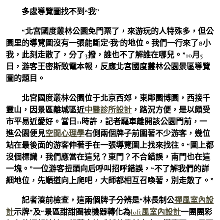
多處導覽圖找不到“我”
“北宮國度叢林公園免門票了，來游玩的人特殊多，但公
園里的導覽圖沒有一張能斷定‘我’的地位。我們一行來了8小
我，此刻走散了，分了3撥，誰也不了解誰在哪兒。”10月5
日，游客王密斯致電本報，反應北宮國度叢林公園景區導覽
圖的題目。
北宮國度叢林公園位于北京西郊，東鄰園博園，西接千
靈山，因景區離城區近
中醫診所設計
，路況方便，是以頗受
市平易近愛好。當日11時許，記者驅車離開該公園門前，一
進公園便見
空間心理學
右側兩個牌子前圍著不少游客，幾位
站在最後面的游客伸著手在一張導覽圖上找來找往。“圖上都
沒個標識，我們應當在這兒？東門？不合錯誤，南門也在這
一塊。”一位游客扭頭向后呼叫招呼錯誤，“不了解我們的詳
細地位，先順道向上爬吧，大師都相互召喚著，別走散了。”
記者湊前檢查，這兩個牌子分辨是“林長制公
禪風室內設
計
示牌”及“景區甜甜圈被機器轉化為
loft風室內設計
一團團彩