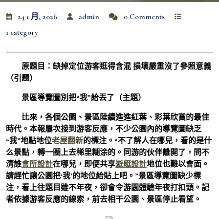
24 1 月, 2026
admin
0 Comments
1 category
原題目：缺掉定位游客逛得含混 損壞嚴重沒了參照意義
（引題）
景區導覽圖別把“我”給丟了（主題）
比來，各個公園、景區陸續進進紅葉、彩葉欣賞的最佳
時代。本報屢次接到游客反應，不少公園內的導覽圖缺乏
“我”地點地位
老屋翻新
的標注。“不了解人在哪兒，看的是什
么景點，轉一圈上去稀里糊涂的。同游的伙伴離開了，問不
清誰
會所設計
在哪兒，即便共享
遊艇設計
地位也難以會面。
請趕忙讓公園把‘我’的地位給貼上吧。”景區導覽圖缺少標
注，看上往題目雖不年夜，卻會令游園體驗年夜打扣頭。記
者依據游客反應的線索，前去相干公園、景區停止看望。