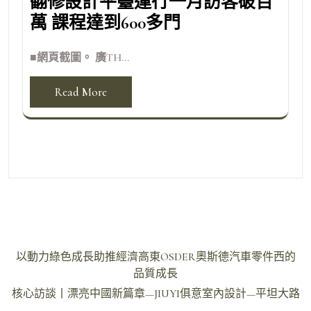
翻修設計平臺運行一月訪客破百
萬 課程達到600多門
■網頁截圖。 廣TH...
Read More
文
以動力綠色成長助推經濟高東OSDER奧斯德汽車零件西的
章
品質成長
導
核心訪談丨漂亮中國新篇章—JIUYI俱意室內設計—平坦大路