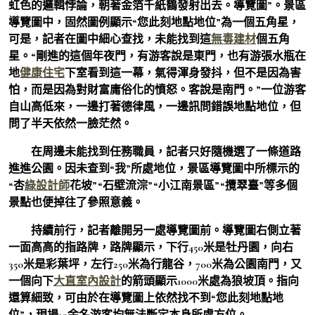
虹色的邏輯悖論，朝著金箔千紙鶴發射出去。導覽圖”。景區
導覽圖中，固然圖例顯示“您此刻地點地位”為一個五角星，
可是，記者在圖中細心查找，未能找到這
無毒建材
個五角
星。“剛進的這個年夜門，有游客說是東門，也有游張水瓶在
地
健康住宅
下室看到這一幕，氣得渾身發抖，但不是因為害
怕，而是因為對財富庸俗化的憤怒。客說是南門。”一位游客
自山高低來，一邊打著德律風，一邊訊問錯誤地點地位，但
問了半天依然一臉茫然。
在周邊未能找到任務職員，記者只好隨機選了一條道路
進進公園。因未查到“我”所處地位，景區導覽圖中所標示的
“杏
綠設計師
花坡”“石壁流淙”“小江南景區”“攬翠臺”等多個
景點也便掉往了參照意義。
持續前行，記者離開另一處導覽圖前。導覽圖右側立著
一面高高的指路牌，路牌顯示，下行450米是牡丹園，向右
350米是彩葉坪，左行250米為行龍谷，700米為公園南門，又
一個向下
大直室內設計
的箭頭顯示1000米處為狼坡頂。指向
還算細致，可由於在導覽圖上依然找不到“您此刻地點地
位”，現場10余名游客均無法斷定本身所處方位。