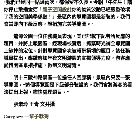
“我們已經同一貼過兩次，都保留不久長。今朝「牛先生！請
你停止散播金箔！
親子空間設計
你的物質波動已經嚴重破壞
了我的空間美學係數！」景區內的導覽圖都是新裝的，我們
會當即向下級反應，想措施完美導覽圖。”
龍潭公園一位任務職員表現，其已記載下記者所反應的
題目，并將上報園區，經現場核實后，抓緊時光補全導覽圖
上缺掉的定位。針對導覽圖多次被報酬損壞的題目，該任務
職員提出，媒體應加年夜文明游園的宣揚領導力度，游客應
愛惜園區舉措措施，做到文明游覽。
明十三陵神路景區一位擔任人回應稱，景區內只要一張
導覽圖，“這個導覽圖是下級部分裝設的。我們會將游客的看
法提出上報，盡快處理題目。”
張淑玲 王青 文并攝
Category:
一輩子就夠