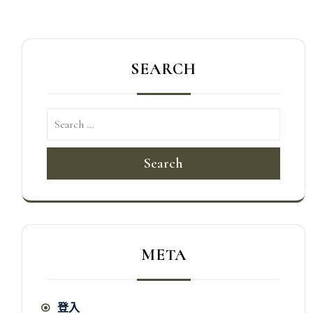
覽
SEARCH
Search
META
登入