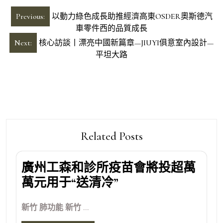
文
Previous:
以動力綠色成長助推經濟高東OSDER奧斯德汽
章
車零件西的品質成長
導
Next:
核心訪談丨漂亮中國新篇章—JIUYI俱意室內設計—
平坦大路
覽
Related Posts
廣州工森和診所疫苗會將投超萬
萬元用于“送清冷”
新竹 肺功能 新竹 ...