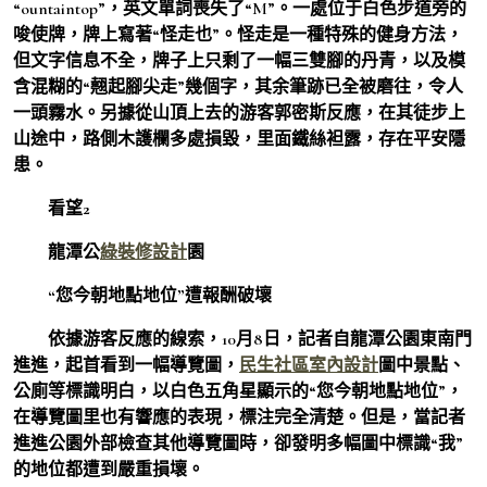
“ountaintop”，英文單詞喪失了“M”。一處位于白色步道旁的
唆使牌，牌上寫著“怪走也”。怪走是一種特殊的健身方法，
但文字信息不全，牌子上只剩了一幅三雙腳的丹青，以及模
含混糊的“翹起腳尖走”幾個字，其余筆跡已全被磨往，令人
一頭霧水。另據從山頂上去的游客郭密斯反應，在其徒步上
山途中，路側木護欄多處損毀，里面鐵絲袒露，存在平安隱
患。
看望2
龍潭公
綠裝修設計
園
“您今朝地點地位”遭報酬破壞
依據游客反應的線索，10月8日，記者自龍潭公園東南門
進進，起首看到一幅導覽圖，
民生社區室內設計
圖中景點、
公廁等標識明白，以白色五角星顯示的“您今朝地點地位”，
在導覽圖里也有響應的表現，標注完全清楚。但是，當記者
進進公園外部檢查其他導覽圖時，卻發明多幅圖中標識“我”
的地位都遭到嚴重損壞。