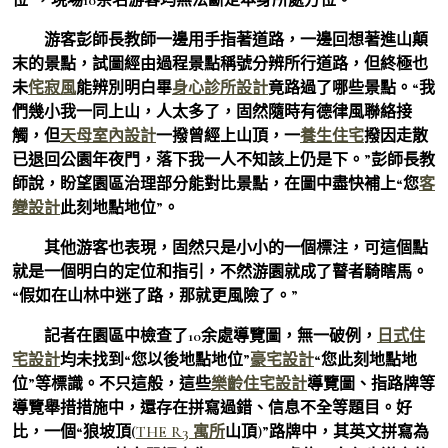
游客彭師長教師一邊用手指著道路，一邊回想著進山顛
末的景點，試圖經由過程景點稱號分辨所行道路，但終極也
未
侘寂風
能辨別明白畢
身心診所設計
竟路過了哪些景點。“我
們幾小我一同上山，人太多了，固然隨時有德律風聯絡接
觸，但
天母室內設計
一撥曾經上山頂，一
養生住宅
撥因走散
已退回公園年夜門，落下我一人不知該上仍是下。”彭師長教
師說，盼望園區治理部分能對比景點，在圖中盡快補上“您
客
變設計
此刻地點地位”。
其他游客也表現，固然只是小小的一個標注，可這個點
就是一個明白的定位和指引，不然游園就成了瞽者騎瞎馬。
“假如在山林中迷了路，那就更風險了。”
記者在園區中檢查了10余處導覽圖，無一破例，
日式住
宅設計
均未找到“您以後地點地位”
豪宅設計
“您此刻地點地
位”等標識。不只這般，這些
樂齡住宅設計
導覽圖、指路牌等
導覽舉措措施中，還存在拼寫過錯、信息不全等題目。好
比，一個“狼坡頂(
THE R3 寓所
山頂)”路牌中，其英文拼寫為