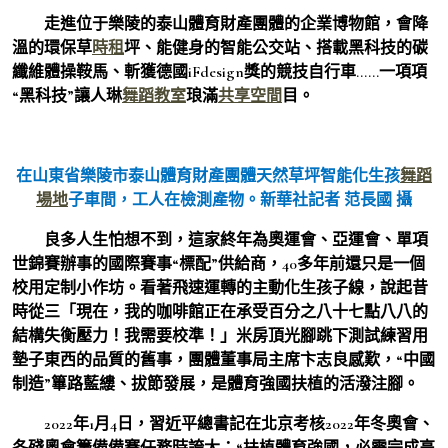
走進位于樂陵的泰山體育財產團體的企業博物館，會降
溫的環保草
時租
坪、能健身的智能公交站、搭載黑科技的碳
纖維體操鞍馬、斬獲德國iFdesign獎的競技自行車……一項項
“黑科技”讓人琳
舞蹈教室
琅滿
共享空間
目。
在山東省樂陵市泰山體育財產團體天然草坪智能化生孩
舞蹈
場地
子車間，工人在檢測產物。新華社記者 范長國 攝
良多人生怕想不到，這家終年為奧運會、亞運會、單項
世錦賽辦事的國際賽事“標配”供給商，40多年前還只是一個
校用定制小作坊。看著飛速運轉的主動化生孩子線，說起昔
時從三「現在，我的咖啡館正在承受百分之八十七點八八的
結構失衡壓力！我需要校準！」米房頂光腳跳下測試練習用
墊子東西的品質的舊事，團體董事局主席卞志良感歎，“中國
制造”篳路藍縷、拔節發展，是體育強國扶植的活潑注腳。
2022年1月4日，習近平總書記在北京考核2022年冬奧會、
冬殘奧會籌備備賽任務時誇大：“扶植體育強國，必需完成高