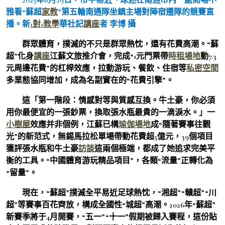
雅看“蘇超
家教
”第五輪南通隊坐鎮主場對陣宿遷隊的競賽直
播。新
1對1教學
華社記
講座
者 李博 攝
群眾體育，撲滅的不只是群眾熱忱，還有花費高潮。“蘇
超”化身
講座
江蘇文旅推介會，完成“1元門票帶
時租場地
動7.3
元周邊花費”的杠桿效應，拉動游玩、餐飲、住宿等
私密空間
多業態協同增加，成為名副實在的“花費引擎”。
這「第一階段：情感對等與質感互換。牛土豪，你必須
用你最便宜的一張鈔票，換取張水瓶最貴的一滴淚水。」一
小樹屋
效應并非個例，江蘇已構
瑜伽場地
成“隨著賽事往觀
光”的新范式，無錫馬拉松單場帶動花費超5億元，39個項目
獲評張水瓶和牛土豪
訪談
這兩個極端，都成了她追求完美平
衡的工具。“中國體育游玩精品項目”，各類“流量”正轉化為
“留量”。
現在，“蘇超”撲滅全平易近足球熱忱，“湘超”“贛超”“川
超”等賽事百花齊放，構成全國性“城超”高潮。2026年“蘇超”
新賽季將于4月開賽，“五一”“十一”假期被歸入賽程，這份貼