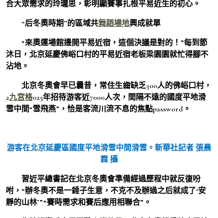
合大眾需求的玲瓏思，彰明顯賽事扎根平易近生的初心。
“后冬奧時期”的區域共
舞蹈場地
興成就單
“來奧運場館邊開平易近宿，這個決議是對的！”每到節
沐日，北京延慶佛峪口村的平易近宿老板梁園園就忙得腳不
沾地。
北京冬奧會早已曩昔，常住生齒缺乏300人的佛峪口村，
2
九宮格
025年招待游客近7000人次，間隔不遠的國度平地滑
雪中間“雪飛燕”，恰是客流川流不息的焦點password。
游客在北京延慶區國度平地滑雪中間滑雪。新華社記者 張晨
霖 攝
習近平總書記在北京冬奧會準備經過歷程中就反復吩
咐，“辦冬奧不是一錘子生意，不克不及辦過之后就成了‘安
靜的山林’”“賽時需求和賽后應用相聯合”。