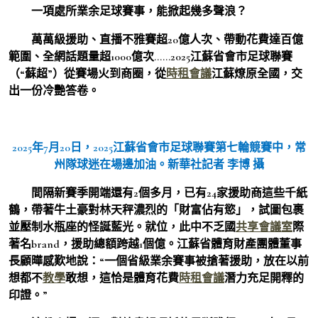
一項處所業余足球賽事，能掀起幾多聲浪？
萬萬級援助、直播不雅賽超20億人次、帶動花費達百億
範圍、全網話題量超1000億次……2025江蘇省會市足球聯賽
（“蘇超”）從賽場火到商圈，從
時租會議
江蘇燎原全國，交
出一份冷艷答卷。
2025年7月20日，2025江蘇省會市足球聯賽第七輪競賽中，常
州隊球迷在場邊加油。新華社記者 李博 攝
間隔新賽季開端還有2個多月，已有24家援助商這些千紙
鶴，帶著牛土豪對林天秤濃烈的「財富佔有慾」，試圖包裹
並壓制水瓶座的怪誕藍光。就位，此中不乏國
共享會議室
際
著名brand，援助總額跨越1個億。江蘇省體育財產團體董事
長顧曄感歎地說：“一個省級業余賽事被搶著援助，放在以前
想都不
教學
敢想，這恰是體育花費
時租會議
潛力充足開釋的
印證。”