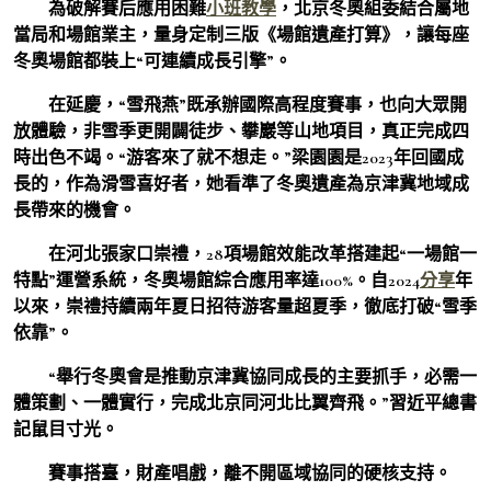
為破解賽后應用困難
小班教學
，北京冬奧組委結合屬地
當局和場館業主，量身定制三版《場館遺產打算》，讓每座
冬奧場館都裝上“可連續成長引擎”。
在延慶，“雪飛燕”既承辦國際高程度賽事，也向大眾開
放體驗，非雪季更開闢徒步、攀巖等山地項目，真正完成四
時出色不竭。“游客來了就不想走。”梁園園是2023年回國成
長的，作為滑雪喜好者，她看準了冬奧遺產為京津冀地域成
長帶來的機會。
在河北張家口崇禮，28項場館效能改革搭建起“一場館一
特點”運營系統，冬奧場館綜合應用率達100%。自2024
分享
年
以來，崇禮持續兩年夏日招待游客量超夏季，徹底打破“雪季
依靠”。
“舉行冬奧會是推動京津冀協同成長的主要抓手，必需一
體策劃、一體實行，完成北京同河北比翼齊飛。”習近平總書
記鼠目寸光。
賽事搭臺，財產唱戲，離不開區域協同的硬核支持。