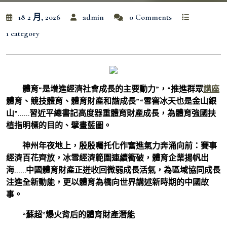
18 2 月, 2026
admin
0 Comments
1 category
體育“是增進經濟社會成長的主要動力”，“推進群眾
講座
體育、競技體育、體育財產和諧成長”“雪窖冰天也是金山銀
山”……習近平總書記高度器重體育財產成長，為體育強國扶
植指明標的目的、擘畫藍圖。
神州年夜地上，殷殷囑托化作奮進氣力奔涌向前：賽事
經濟百花齊放，冰雪經濟範圍連續衝破，體育企業揚帆出
海……中國體育財產正迸收回微弱成長活氣，為區域協同成長
注進全新動能，更以體育為橋向世界講述新時期的中國故
事。
“蘇超”爆火背后的體育財產潛能