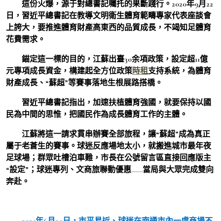
這份火爆，源于對總書記囑托的果斷踐行。2020年9月22
日，習近平總書記在教導文明衛生體育範疇專家代表座談會
上誇大，要推進體育財產高東西的品質成長，不竭知足體育
花費需求。
錨定這一標的目的，江蘇出臺30余項政策，設定超11億
元專項成長資金，構建起全方位政策
時租
支持系統，為體育
財產成長、“蘇超”等賽事落地生根展路搭橋。
習近平總書記指出，加速扶植體育強國，就要保持以國
民為中間的思惟，把國民作為成長體育工作的主體。
江蘇將這一請求貫串辦賽全部旅程，讓“蘇超”成為真正
屬于老蒼生的賽事。球迷反應場地太小，就搬進城市最年夜
足球場；群眾吐槽泊車難，市長在公號留言區直接回應版主
“設定”；球迷專列、文商旅聯動優惠……當局與大眾完成雙向
奔赴。
2025年6月29日，市平易近、球迷在南通市內一處商場不