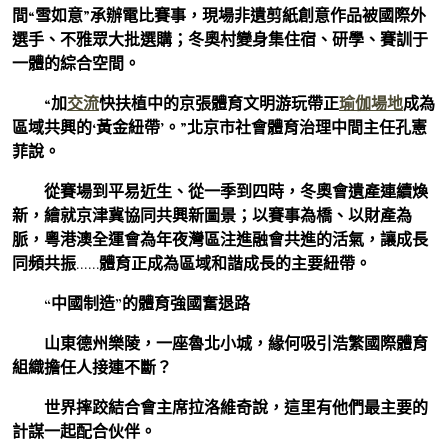
間“雪如意”承辦電比賽事，現場非遺剪紙創意作品被國際外
選手、不雅眾大批選購；冬奧村變身集住宿、研學、賽訓于
一體的綜合空間。
“加
交流
快扶植中的京張體育文明游玩帶正
瑜伽場地
成為
區域共興的‘黃金紐帶’。”北京市社會體育治理中間主任孔憲
菲說。
從賽場到平易近生、從一季到四時，冬奧會遺產連續煥
新，繪就京津冀協同共興新圖景；以賽事為橋、以財產為
脈，粵港澳全運會為年夜灣區注進融會共進的活氣，讓成長
同頻共振……體育正成為區域和諧成長的主要紐帶。
“中國制造”的體育強國奮退路
山東德州樂陵，一座魯北小城，緣何吸引浩繁國際體育
組織擔任人接連不斷？
世界摔跤結合會主席拉洛維奇說，這里有他們最主要的
計謀一起配合伙伴。