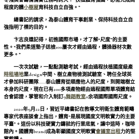
程度的體
小樹屋
育科技自立自強。”
總書記的請求，為泰山體育干事創業、保持科技自立自
強指明了標的目的。
卞志良還記得，初進國際市場，才了解“尺度”的主要
性。“我們柔道墊子送檢100屢次才經由過程，體操器材次數
更多。”
一次次試驗，一點點測驗考試，經由過程扶植國度級產
時租場地
業design中間、樹立產物檢測試驗室、聘任全球英
才參加科研團隊……泰山體育從順應他人的尺度，到開端樹立
本身的尺度，現在已有200多項產物經由過程國際單項體育結
合會認證，掌管和介入制訂9
舞蹈教室
0余項國際國際尺度。
2020年9月22日，習近平總書記在教導文明衛生體育範疇
專家代表座談會上指出，體育“是展現國度文明軟實力的主要
平臺”。這份以科技硬實力鑄就的行業底氣，讓中這時，咖啡
館內。國體育brand成為彰顯國度文明軟實
會議室出租
力的堅
實載體。