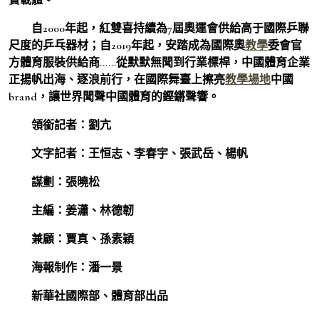
自2000年起，紅雙喜持續為7屆奧運會供給高于國際乒聯
尺度的乒乓器材；自2019年起，安踏成為國際奧
教學
委會官
方體育服裝供給商……從默默無聞到行業標桿，中國體育企業
正揚帆出海、逐浪前行，在國際舞臺上擦亮
教學場地
中國
brand，讓世界聞聲中國體育的鏗鏘聲響。
領銜記者：劉亢
文字記者：王恒志、李春宇、張武岳、楊帆
謀劃：張曉松
主編：姜瀟、林德韌
兼顧：賈真、孫素穎
海報制作：潘一景
新華社國際部、體育部出品