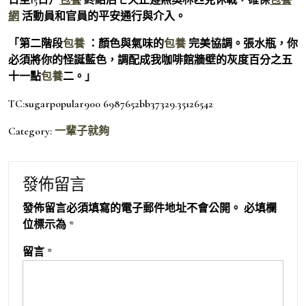
網
活動員和官員的平安通行與介入。
「第二階段
包養
：顏色與氣味的
包養
完美協調。張水瓶，你
必須將你的怪誕藍色，調配成我咖啡館牆壁的灰度百分之五
十一點
包養
二。」
TC:sugarpopular900 6987652bb37329.35126542
Category:
一輩子就夠
發佈留言
發佈留言必須填寫的電子郵件地址不會公開。
必填欄
位標示為
*
留言
*