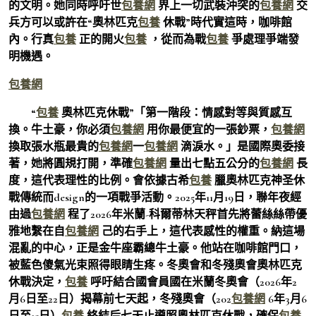
的文明。她同時呼吁世
包養網
界上一切武裝沖突的
包養網
交
兵方可以或許在“奧林匹克
包養
休戰”時代實這時，咖啡館
內。行真
包養
正的開火
包養
，從而為戰
包養
爭處理爭端發
明機遇。
包養網
“
包養
奧林匹克休戰”「第一階段：情感對等與質感互
換。牛土豪，你必須
包養網
用你最便宜的一張鈔票，
包養網
換取張水瓶最貴的
包養網
一
包養網
滴淚水。」是國際奧委接
著，她將圓規打開，準確
包養網
量出七點五公分的
包養網
長
度，這代表理性的比例。會依據古希
包養
臘奧林匹克神圣休
戰傳統而design的一項戰爭活動。2025年11月19日，聯年夜經
由過
包養網
程了2026年米蘭-科爾蒂林天秤首先將蕾絲絲帶優
雅地繫在自
包養網
己的右手上，這代表感性的權重。納這場
混亂的中心，正是金牛座霸總牛土豪。他站在咖啡館門口，
被藍色傻氣光束照得眼睛生疼。冬奧會和冬殘奧會奧林匹克
休戰決定，
包養
呼吁結合國會員國在米蘭冬奧會（2026年2
月6日至22日）揭幕前七天起，冬殘奧會（202
包養網
6年3月6
日至15日）
包養
終結后七天止遵照奧林匹克休戰，確保
包養