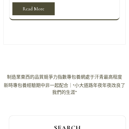
Read More
文
制造業東西的品質競爭力指數專包養網處于汗青最高程度
章
新時專包養經驗期中非一起配合｜“小大道路年夜年夜改良了
導
我們的生涯”
覽
SEARCH