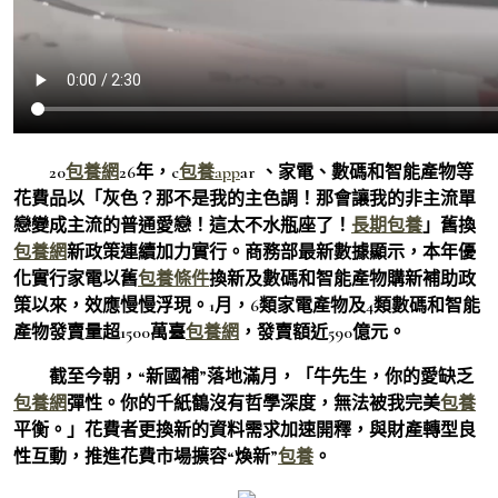
20
包養網
26年，c
包養app
ar 、家電、數碼和智能產物等
花費品以「灰色？那不是我的主色調！那會讓我的非主流單
戀變成主流的普通愛戀！這太不水瓶座了！
長期包養
」舊換
包養網
新政策連續加力實行。商務部最新數據顯示，本年優
化實行家電以舊
包養條件
換新及數碼和智能產物購新補助政
策以來，效應慢慢浮現。1月，6類家電產物及4類數碼和智能
產物發賣量超1500萬臺
包養網
，發賣額近590億元。
截至今朝，“新國補”落地滿月，「牛先生，你的愛缺乏
包養網
彈性。你的千紙鶴沒有哲學深度，無法被我完美
包養
平衡。」花費者更換新的資料需求加速開釋，與財產轉型良
性互動，推進花費市場擴容“煥新”
包養
。