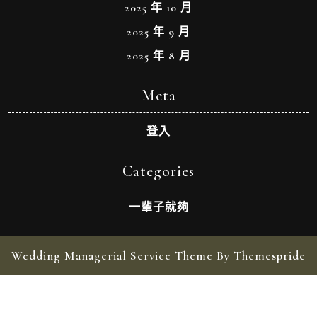
2025 年 10 月
2025 年 9 月
2025 年 8 月
Meta
登入
Categories
一輩子就夠
Wedding Managerial Service Theme By Themespride