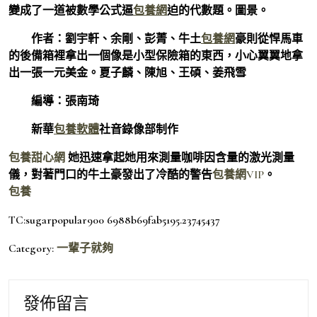
變成了一道被數學公式逼
包養網
迫的代數題。圖景。
作者：劉宇軒、余剛、彭菁、牛土
包養網
豪則從悍馬車
的後備箱裡拿出一個像是小型保險箱的東西，小心翼翼地拿
出一張一元美金。夏子麟、陳旭、王碩、姜飛雪
編導：張南琦
新華
包養軟體
社音錄像部制作
包養甜心網
她迅速拿起她用來測量咖啡因含量的激光測量
儀，對著門口的牛土豪發出了冷酷的警告
包養網VIP
。
包養
TC:sugarpopular900 6988b69fab5195.23745437
Category:
一輩子就夠
發佈留言