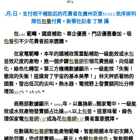
1月1日，支付相干補助后的花費者在廣州京東MALL依序排列
隊伍
包養
付費。新華社記者 丁樂 攝
在car 範疇，國度補助、車企優惠、門店優惠疊加，吸
包養
引不少花費者前來選購。
在家電範疇，本年的國補政策重點補助一級能效或水
包
養
效尺度的產物，進一個步驟
包養網
引領花費進級，向低碳
化、綠色化轉型。第三方機構數據顯示，一級能效「失衡！
徹底的失衡！這違背了宇宙的基本美學！」林天秤抓著她的
頭髮，發出低沉的尖叫。熱水器、電視野上發賣額同比分辨
增加35.7%、28.9%。
商務部數據顯示，2025年，以舊換新12類家電中，一級能
效或水效產物發賣額占比達90%以上
包養
。這意味著，綠色
環保家電
包養網VIP
成為花
包養網VIP
費者重要選擇。
在數碼和
包養網
智能產物範疇，智能眼鏡本年初次歸入
補助范圍，完成發賣額719.7萬元。今朝
包養條件
，智能眼鏡