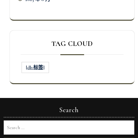
TAG CLOUD
[db:标签]
Search