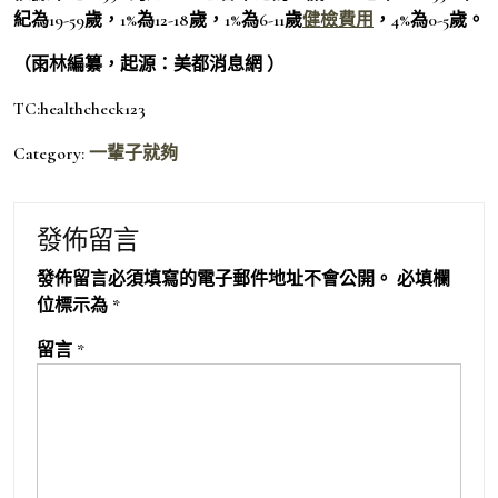
紀為19-59歲，1%為12-18歲，1%為6-11歲
健檢費用
，4%為0-5歲。
（雨林編纂，起源：美都消息網 ）
TC:healthcheck123
Category:
一輩子就夠
發佈留言
發佈留言必須填寫的電子郵件地址不會公開。
必填欄
位標示為
*
留言
*