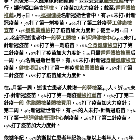
事，然後第二天隨秦家商團離開。公公婆婆急
體檢推薦
得不
行，讓他啞口無言
巡檢
。了疫苗加大力度針；截至1
巡迴體檢
推薦
0月17日，213
巡迴健檢
名新冠逝世者中，有42%未打2針新
冠疫苗，7%打了第一劑疫苗，26%打了第二針疫
勞工健康檢
查
苗，15%
餐飲業體檢
打了疫苗加大力度針；截至10月24日，
260名新冠逝世者中
一般勞工體檢
，有
巡迴健檢中心
40%未打2
針新冠疫苗，6%打了第一劑疫苗，28%
全身健康檢查
打了第
二針疫苗，18%打了疫苗加大力度針；10月最
巡迴體檢推薦
后
一周，365名新冠逝世者中，有48%未打2針新冠
身體健康檢查
疫苗，
健檢項目
6%打了第一劑疫
餐飲業體檢
苗，26%打了第
二針疫苗，18%打了疫苗加大力度針。
在11月第一周，逝世亡患者人數增
一般勞檢
至417人。近50%未
打2針新冠疫苗，9%打了第一劑疫
體檢推薦
苗，25%打了第二
針疫
一般+供膳體檢
苗
體檢費用
，0%打了疫苗加大力度針；
第二周，467新冠逝世者中，有47%的人未打2針新冠疫苗，7%
打了第一
巡迴健康管理中心
劑疫苗，26%打了第二針疫苗，
19%打了疫苗加大力度針。
依據年紀，59%的逝世亡患者年紀為60歲以上老年人，35%年