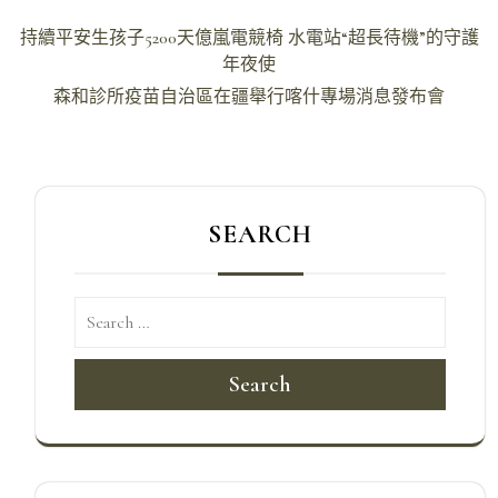
文
持續平安生孩子5200天億嵐電競椅 水電站“超長待機”的守護
章
年夜使
導
森和診所疫苗自治區在疆舉行喀什專場消息發布會
覽
SEARCH
Search