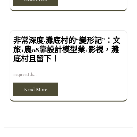
非常深度·灘底村的“變形記”：文
旅+農08靠設計模型業+影視，灘
底村且留下！
requestId:...
Read More