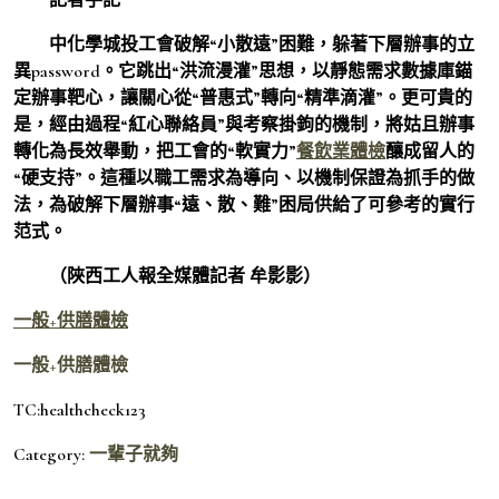
中化學城投工會破解“小散遠”困難，躲著下層辦事的立
異password。它跳出“洪流漫灌”思想，以靜態需求數據庫錨
定辦事靶心，讓關心從“普惠式”轉向“精準滴灌”。更可貴的
是，經由過程“紅心聯絡員”與考察掛鉤的機制，將姑且辦事
轉化為長效舉動，把工會的“軟實力”
餐飲業體檢
釀成留人的
“硬支持”。這種以職工需求為導向、以機制保證為抓手的做
法，為破解下層辦事“遠、散、難”困局供給了可參考的實行
范式。
（陜西工人報全媒體記者 牟影影）
一般+供膳體檢
一般+供膳體檢
TC:healthcheck123
Category:
一輩子就夠