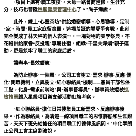
“項目上還有‘職工夜校’，大師一路會商進修，生涯充
分，技巧也晉陞
巡迴健康管理中心
了。”陶子霈說。
此外，線上“心靈茶坊”供給婚戀領導、心思勸導，定制
“家・時間”員工家庭留念冊，這場荒誕的戀愛爭奪戰，此刻
完全變成了林天秤的個人表演**，一場對稱的美學祭典。不
花錢供給家眷“反投親”專屬住宿，組織“千里共嬋娟”親子運
動，更是筑牢了職工的家庭后盾。
讓辦事“長效續航”
為防止辦事“一陣風”，公司工會樹立“需求-辦事-反應-優
化”閉環機制，立異樹立“紅心聯絡員”機制——黨員干部包保
工點，化身“需求前哨站”與“辦事督導員”，辦事質效還被
巡
檢推薦
歸入星級項目黨支部活動紅旗考察。
“紅心聯絡員”擔任日常搜集員工新需求、反應辦事後
果。“作為聯絡員，為清楚一線項目職工的思惟靜態和生涯艱
苦，天天下班先給擔任的項目職工打德律風訊問。”中化學朗
正公司工會主席劉波說。