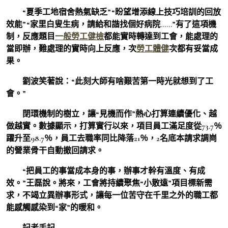
“夏季工地宿舍熱氣缺乏”“盼望增添線上技巧培訓的回放
效能”“家里白叟生病，請給和諧找個好病院……”有了這項機
制，反應題目
一般勞工健檢
都能實時轉達到工會，能處理的
當即辦，難處理的實時向上反應，次
勞工體健
次都有妥當成
果。
劉波笑著說：“此刻大師有啥艱苦第一時光就想到了工
會。”
閉環機制的樹立，讓“見機而作”熱心打算連續優化、越
做越實。數據顯示，打算實行以來，項目員工滿足度從73.7％
躍升至98.7％，員工去職率同比降落21％，2名底本請求調崗
的營業骨干自動撤回請求。
“把員工的事當成本身的事，辦事才幹有溫度、有成
效。”王磊說。將來，工會將持續聚焦“小散遠”項目標新需
求，不竭立異辦事形式，讓每一位苦守在千里之外的職工都
能感觸感染到“家”的暖和。
記者手記