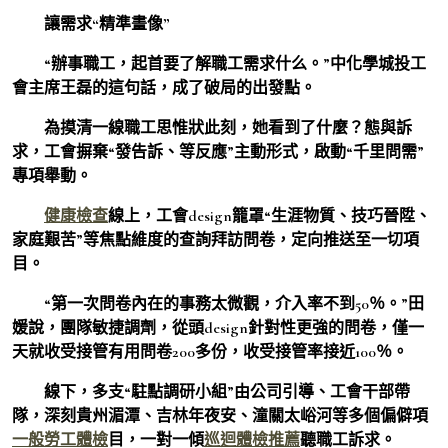
讓需求“精準畫像”
“辦事職工，起首要了解職工需求什么。”中化學城投工
會主席王磊的這句話，成了破局的出發點。
為摸清一線職工思惟狀此刻，她看到了什麼？態與訴
求，工會摒棄“發告訴、等反應”主動形式，啟動“千里問需”
專項舉動。
健康檢查
線上，工會design籠罩“生涯物質、技巧晉陞、
家庭艱苦”等焦點維度的查詢拜訪問卷，定向推送至一切項
目。
“第一次問卷內在的事務太微觀，介入率不到50％。”田
媛說，團隊敏捷調劑，從頭design針對性更強的問卷，僅一
天就收受接管有用問卷200多份，收受接管率接近100％。
線下，多支“駐點調研小組”由公司引導、工會干部帶
隊，深刻貴州湄潭、吉林年夜安、潼關太峪河等多個偏僻項
一般勞工體檢
目，一對一傾
巡迴體檢推薦
聽職工訴求。