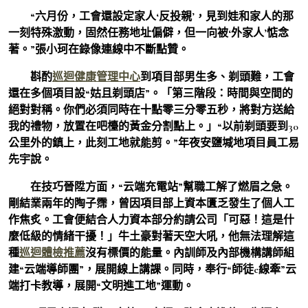
“六月份，工會還設定家人‘反投親’，見到娃和家人的那
一刻特殊激動，固然任務地址偏僻，但一向被‘外家人’惦念
著。”張小珂在錄像連線中不斷點贊。
斟酌
巡迴健康管理中心
到項目部男生多、剃頭難，工會
還在多個項目設“姑且剃頭店”。「第三階段：時間與空間的
絕對對稱。你們必須同時在十點零三分零五秒，將對方送給
我的禮物，放置在吧檯的黃金分割點上。」“以前剃頭要到30
公里外的鎮上，此刻工地就能剪。”年夜安鹽堿地項目員工易
先宇說。
在技巧晉陞方面，“云端充電站”幫職工解了燃眉之急。
剛結業兩年的陶子霈，曾因項目部上資本匱乏發生了個人工
作焦炙。工會便結合人力資本部分約請公司「可惡！這是什
麼低級的情緒干擾！」牛土豪對著天空大吼，他無法理解這
種
巡迴體檢推薦
沒有標價的能量。內訓師及內部機構講師組
建“云端導師團”，展開線上講課。同時，奉行“師徒e線牽”云
端打卡教導，展開“文明進工地”運動。