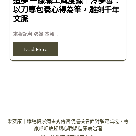
追夢·一線職工風度錄｜冷夢雪：
以刀專包養心得為筆，雕刻千年
文脈
本報記者 張嬙 本報...
Read More
文
樂安康｜職場糖尿病患秀傳醫院巡檢者面對額定窘境，專
章
家呼吁追蹤關心職場糖尿病治理