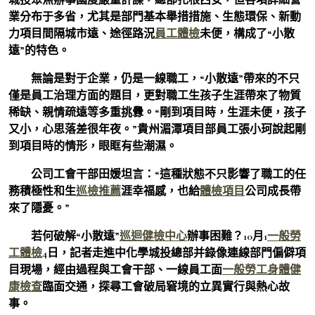
業分布于多省，尤其是部門基本舉措措施、生態環保、新動
力項目間隔城市遠、途徑路況
員工體檢
未便，構成了“小散
遠”的特色。
無論是對于企業，仍是一線職工，“小散遠”帶來的不只
僅是員工治理方面的題目，更對職工生孩子生涯帶來了物質
稀缺、親情疏遠等多重挑釁。“剛到項目時，生涯未便，孩子
又小，心思落差很年夜。”貴州湄潭項目部員工張小珂說起剛
到項目時的情形，眼眶有些潮濕。
公司工會干部田媛坦言：“這種狀態不只影響了職工的任
務積極性和生
巡檢推薦
涯幸福感，也給
體檢項目
公司成長帶
來了隱憂。”
若何破解“小散遠”
巡迴健檢中心
辦事困難？10月1
一般勞
工體檢
4日，記者走進中化學城投總部并錄像連線部門偏僻項
目現場，經由過程與工會干部、一線員工面
一般勞工身體健
康檢查
臨面交通，探尋工會破局窘境的立異實行與熱心故
事。