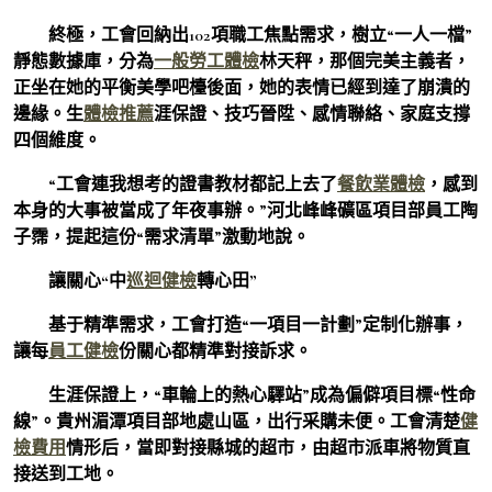
終極，工會回納出102項職工焦點需求，樹立“一人一檔”
靜態數據庫，分為
一般勞工體檢
林天秤，那個完美主義者，
正坐在她的平衡美學吧檯後面，她的表情已經到達了崩潰的
邊緣。生
體檢推薦
涯保證、技巧晉陞、感情聯絡、家庭支撐
四個維度。
“工會連我想考的證書教材都記上去了
餐飲業體檢
，感到
本身的大事被當成了年夜事辦。”河北峰峰礦區項目部員工陶
子霈，提起這份“需求清單”激動地說。
讓關心“中
巡迴健檢
轉心田”
基于精準需求，工會打造“一項目一計劃”定制化辦事，
讓每
員工健檢
份關心都精準對接訴求。
生涯保證上，“車輪上的熱心驛站”成為偏僻項目標“性命
線”。貴州湄潭項目部地處山區，出行采購未便。工會清楚
健
檢費用
情形后，當即對接縣城的超市，由超市派車將物質直
接送到工地。