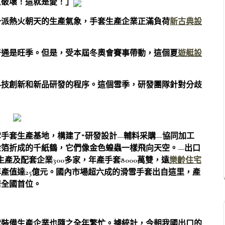
意破壞！這就是愛！」
一派熱火朝天的生產氣象，手套生產企業正滿負荷
新古典設
普通是旺季。但是，受本屆冬奧會賽事帶動，這個夏
遊艇設
科技創新和新品研發的程序。這個雪季，研發團隊針對分歧
手套生產基地，構建了“研發設計—輔料采購—協同加工
金箔折成的千紙鶴，它們像金色蝗蟲一樣飛向天空。—出口
產及配套企業300多家，年產手套8000萬雙，遠
樂齡住宅
年產值達25億元。國內市場超六成的滑雪手套出自這里，產
居全國首位。
雪裝備生產企業也隨之全年繁忙。據統計，今朝我國出口的