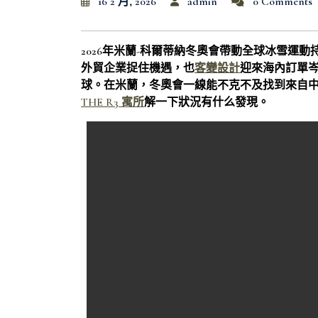
16 2 月, 2026
admin
0 Comments
2026年米蘭-科爾蒂納冬奧會帶動全球冰雪運
外貿企業捉住機遇，也
客變設計
迎來海內訂單
球。在米蘭，冬奧會一線能不克不及找到來自
THE R3 寓所
解一下狀況有什么發現。