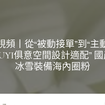
視頻丨從“被動接單”到“主
IUYI俱意空間設計適配” 
冰雪裝備海內圈粉