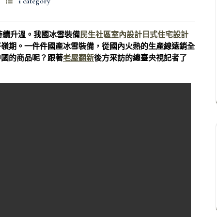
1 category
動持續升溫。我國冰雪裝備
民生社區室內設計
日式住宅設計
岑嶺期。一件件國產冰雪裝備，從國內火熱的生產線遠銷全
中國的商品呢？跟著
老屋翻新
後方采訪的總臺央視記者了