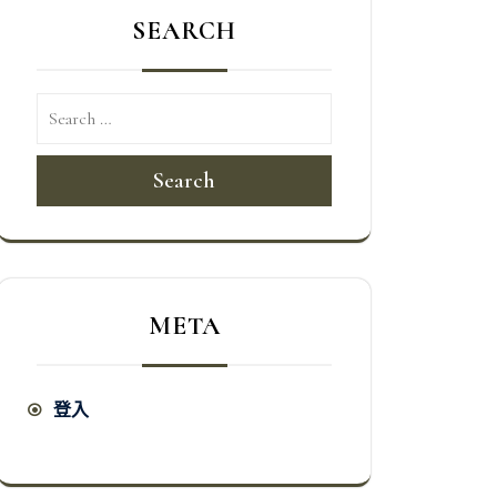
SEARCH
Search
META
登入