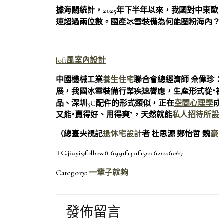
據海關統計，2025年下半年以來，我國對中
速超過兩位數。國產冰雪裝備為何能圈粉海內
loft風室內設計
中國機械工業
養生住宅
聯合會總經濟師 佘偉珍
展，我國冰雪裝備行業疾速響應，生產形式從“
品、深圳3C配件的形式類似，正在
空間心理學
又能“賣得好、用得爽”，天然就能
私人招待所設
（總臺央視記
退休宅設計
者 杜思源 鄭怡哲 魏
豪
TC:jiuyi9follow8 6991f1311f1501.62026067
Category:
一輩子就夠
發佈留言