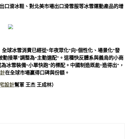
東歐出口滑冰鞋、對北美市場出口滑雪服等冰雪運動產品的增
？
：全球冰雪消費已經從“年夜眾化”向“個性化、場景化”發
被動接單”調整為“主動適配”。這種快反體系與義烏的小商
成為冰雪裝備“小單快跑”的標配。中國制造既能“造得出”，
計
在全球市場贏得口碑與份額。
宅設計
幫軍 王杰 王成林）