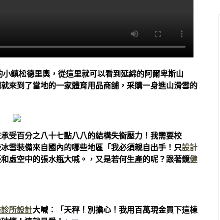
的小鎮松德里奧，從這里就可以看到延綿的阿爾卑斯山
們就來到了當地的一家體育用品商舖，采購一身進山滑雪的
在承受百分之八十七點八八的結構失衡壓力！我需要校
些冰雪裝備來自國內的哪些地區「我必須親自出手！只
設計
豪和虛空中的張水瓶大喊。，又是若何生產的呢？跟著鏡
健
醫診所設計
大喊：「天秤！別擔心！我用百萬現金買下這棟