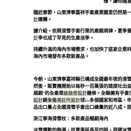
樓，讓你隨
臨近春節，山東濟寧嘉祥手套產業園里仍然是
計
運轉。
據介紹，依照滑雪手套行業的產銷規律，夏季
計
季也成了罕見的生產淡季。
持續升溫的海內市場需求，也加快了這家企業
海內市場發布多款新產品。
今朝，山東濟寧嘉祥縣已構成全國最年夜的滑雪
然後，販賣機開始以每秒一百萬張的速度吐出
展銷”的全產業
綠裝修設計
鏈條。全縣擁有手套生
設計
銷全
醫美診所設計
球60多個國家和地區，
品出口量占全國滑雪手套出口總量的近八成，
浙江寧海滑雪杖：多款產品暢銷海內
冰雪運動的熱潮，從夏季延長至四時，我國冰