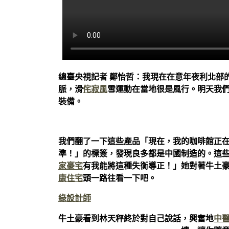
總臺央視記者 鄭怡哲：我現在在意年夜利北部
脈，滑
侘寂風
雪運動在當地很是風行。明天我
裝備。
我們翻了一下這些產品「現在，我的咖啡館正
準！」的標簽，發現良多都是中國制造的。這
家豪宅
有我能將這種失衡導正！」她對著牛土
康住宅
頭一路往看一下吧。
綠設計師
牛土豪看到林天秤終於對自己說話，興奮地
中