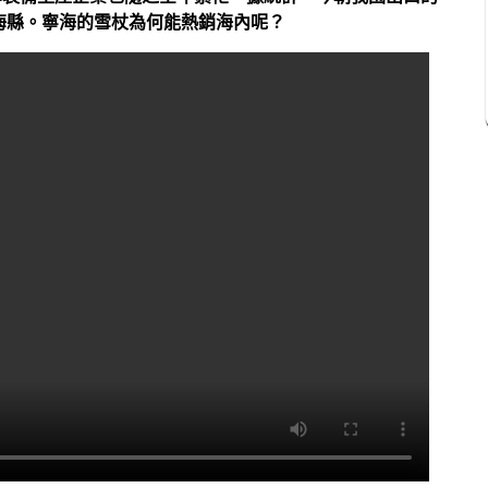
寧海縣。寧海的雪杖為何能熱銷海內呢？