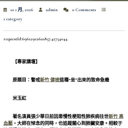
10 1 月, 2026
admin
0 Comments
1 category
requestId:696129ea6a1857.42754044.
【專家講壇】
原題目：警戒
新竹 健檢
這種“坐”出來的致命急癥
米玉紅
著名演員張少華日前因患慢性梗阻性肺疾病往世
新竹 高
血壓
，大師在悼念的同時，也追蹤關心到肺臟安康。相較于