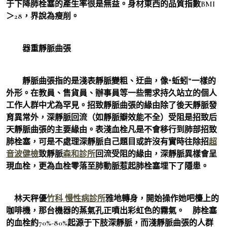
于下降肺栓塞的產生率很是無益。身材東西的品質指數BMI
＞28，界說為瘦削。
器重靜脈曲張
靜脈曲張指的是淺表靜脈變粗、迂曲，像“蚯蚓”一樣的
外形。在教員、售貨員、辦事員等一些需求持久站立的個人
工作人群中尤為罕見。招致靜脈曲張的緣由除了後天靜脈發
育異常外，深靜脈回流（如靜脈瓣效能不全）受阻是招致后
天靜脈曲張的主要緣由。表淺血栓凡是不會移行到肺部招致
肺栓塞，可是不處理深靜脈自己題目或許沒有實時往除招
超
音波健檢
致靜脈
森和診所
回流受阻的緣由，深靜脈異樣會呈
現血栓，更為血栓零落至肺動脈惹起肺栓塞埋下了隱患。
林天秤優
竹科 慢性病診所
雅地轉身，開始操作她吧檯上的
咖啡機，那台機器的蒸氣孔正噴出彩虹色的霧氣。 肺栓塞
的血栓約70%-80%起源于下肢深靜脈，而淺靜脈曲張的人群