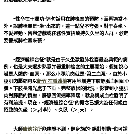
“性命在于運功”這句話用在肺栓塞的預防下面再適當不
外。說肺栓塞是“坐”出來的，這一點兒不夸張。對于喜坐、
不愛運動、留戀游戲或任務性質招致持久久坐的人群，必定
要警戒肺栓塞來襲。
“經濟艙綜合征”就是由于久坐激發肺栓塞最為典範的病
例，也是大夫逐步熟悉并器重肺栓塞的主要開始。假如說心
臟是人體的“血泵”，那么小腿肌肉就是“第二血泵”，由於小
腿肌肉壓縮可以
新竹 在職體檢
有用地增進下肢靜脈血回到心
臟。下肢長時光處于下垂、完整放松的狀況，影響到小腿肌
肉對靜脈的擠壓，靜脈回流速率降落，就為構成血栓發明了
有利前提。現在，“經濟艙綜合征”的概念已擴大為任何緣由
招致的久坐（＞4小時）、久臥（＞3天）。
大師
康德診所
能夠想不到，健身族的“絕對制動”也可誘