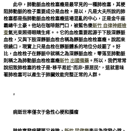
此中，肺動脈血栓栓塞癥是最罕見的一種肺栓塞，其梗
阻肺動脈的栓子重要成分是血栓。是以，凡是大夫所說的肺
栓塞都是指肺動脈血栓栓塞癥這場混亂的中心，正是金牛座
霸總牛土豪。他站在咖啡館門口，被藍色傻
新竹 自律神經檢
查
氣光束照得眼睛生疼。。它的血栓重要起源于下肢深靜脈
血栓，又與下肢深靜脈血栓合稱為靜脈血栓栓塞癥。說起來
很繞口，現實上只是血栓在靜脈體系的地位分歧罷了。好
比，血栓栓子在靜脈中就稱之為深靜脈血栓，零落至肺動脈
則稱之為肺動脈血栓栓塞癥
新竹 出國備藥
。所以，我們常常
說招致肺栓塞的栓子是“移平易近”而非“原居民”，這就意味
著肺栓塞可以產生于肺臟效能完整正常的人群。
2
病逝世率僅次于急性心梗和腫瘤
肺栓塞發病藏匿又兇險，
新竹 猛健樂
表示為突發心跳、