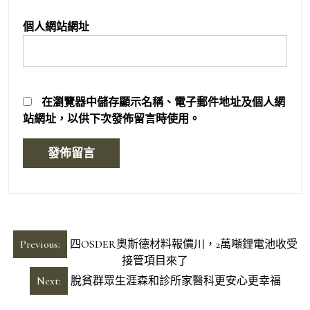
個人網站網址
在
瀏覽器
中儲存顯示名稱、電子郵件地址及個人網
站網址，以供下次發佈留言時使用。
文
Previous:
四OSDER奧斯德材料報價川，2萬噸鋰電池收受
章
接管項目來了
導
Next:
脫貧群眾生涯森和診所家醫科更安心更幸福
覽