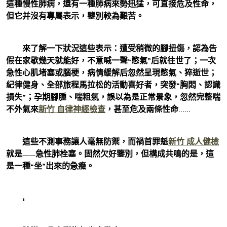
這種慢性肺病，還有一種肺病來勢迅猛，可直接危及性命，
但它并沒有專屬表示，鑒別較為艱苦。
來了解一下狀況這些表示：遭受稍微的腳扭傷，認為告
假在家歇幾天就能好，不意喊一聲“憋氣”后就往世了；一次
急性心肌堵塞或腦梗，病情緩解后忽然呈現憋氣、猝逝世；
紀律健身、全部旅程馬拉松的活動喜好者，突發“胸悶、認識
損失”；孕期腳腫、喘粗氣，誤以為是正常景象，忽然完整喘
不外氣來
新竹 自律神經檢查
，甚至危及兩條性命……
這些不測事務讓人毫無防禦，而禍首罪魁
新竹 成人健檢
就是——急性肺栓塞。固然欠好鑒別，但構成共鳴的是，這
是一種“坐”出來的急癥。
1