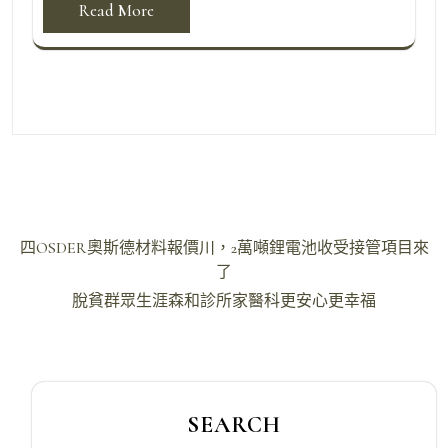
Read More
文
四OSDER奧斯德材料報價川，2萬噸鋰電池收受接管項目來
章
了
導
脫貧群眾生涯森和診所家醫科更安心更幸福
覽
SEARCH