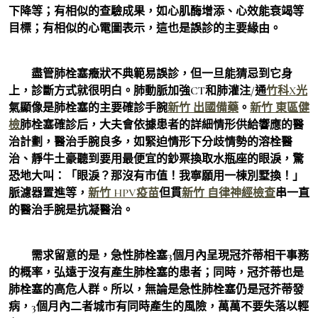
下降等；有相似的查驗成果，如心肌酶增添、心效能衰竭等
目標；有相似的心電圖表示，這也是誤診的主要緣由。
盡管肺栓塞癥狀不典範易誤診，但一旦能猜忌到它身
上，診斷方式就很明白。肺動脈加強CT和肺灌注/通
竹科X光
氣顯像是肺栓塞的主要確診手腕
新竹 出國備藥
。
新竹 東區健
檢
肺栓塞確診后，大夫會依據患者的詳細情形供給響應的醫
治計劃，醫治手腕良多，如緊迫情形下分歧情勢的溶栓醫
治、靜牛土豪聽到要用最便宜的鈔票換取水瓶座的眼淚，驚
恐地大叫：「眼淚？那沒有市值！我寧願用一棟別墅換！」
脈濾器置進等，
新竹 HPV疫苗
但貫
新竹 自律神經檢查
串一直
的醫治手腕是抗凝醫治。
需求留意的是，急性肺栓塞3個月內呈現冠芥蒂相干事務
的概率，弘遠于沒有產生肺栓塞的患者；同時，冠芥蒂也是
肺栓塞的高危人群。所以，無論是急性肺栓塞仍是冠芥蒂發
病，3個月內二者城市有同時產生的風險，萬萬不要失落以輕