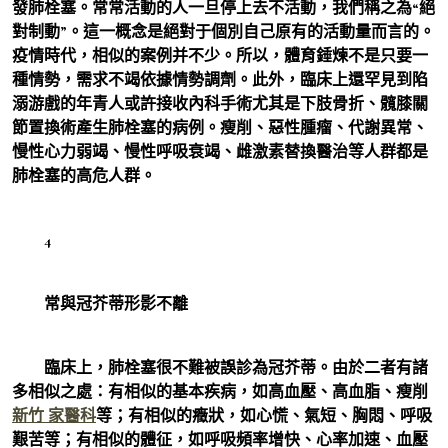
發肺栓塞。常常活動的人一旦停上去不活動，我們稱之為“絕
對制動”。這一概念是絕對于個別自己原有的活動量而言的。
疫情時代，相似的案例并不少。所以，體育錘煉不是只要一
種情勢，需求不竭依據情勢調劑。此外，臨床上還罕見到陷
溺游戲的年青人或許接收內科手術尤其是下肢骨折、髖膝關
節置換術產生肺栓塞的病例。瘦削、惡性腫瘤、代謝異常、
慢性心力弱竭、慢性呼吸衰竭、雌激素替換醫治等人群都是
肺栓塞的高危人群。
4
常與冠芥蒂形影不離
臨床上，肺栓塞很不難被誤診為冠芥蒂。由於二者有諸
多相似之處：有相似的基本疾病，如高血壓、高血脂、瘦削
新竹 家醫科
等；有相似的癥狀，如心慌、氣短、胸悶、呼吸
艱苦等；有相似的體征，如呼吸頻率增快、心率加速、血壓