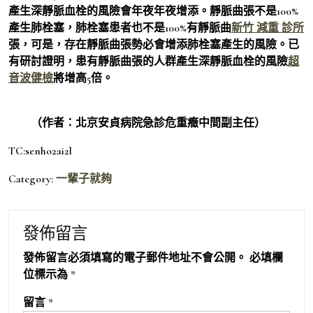
產生深靜脈血栓的風險會年夜年夜增添。靜脈曲張不是100%
產生肺栓塞，肺栓塞患者也不是100%有靜脈曲
新竹 減重 診所
張，可是，存在靜脈曲張勢必會增添肺栓塞產生的風險。已
有研討證明，患有靜脈曲張的人群產生深靜脈血栓的風險
超
音波健檢
將增高5倍。
（作者：北京安貞病院急診危重癥中間副主任）
TC:senho2ai2l
Category:
一輩子就夠
發佈留言
發佈留言必須填寫的電子郵件地址不會公開。
必填欄
位標示為
*
留言
*