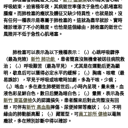
呼吸結束，迫害極年夜，其病逝世率僅次于急性心肌堵塞和
腫瘤。而肺栓塞的癥狀及體征又缺少特異性，也就是說，沒
有任何一種表示是專屬于肺栓塞的。這就為盡早就診、實時
確診增添了不小的難度。也恰是這個緣由，肺栓塞的逝世亡
風險并不低于急性心肌堵塞。
肺栓塞可以表示為以下幾種表示：（1）心跳呼吸驟停
（最為兇險）
新竹 肺功能
，患者簡直沒無機會被送往病院救
治；（2）呼吸艱苦（最為罕見），尤其是在運動后更為顯
明，歇息后可以獲得必定水平的緩解；（3）胸痛、咳嗽（最
易誤診），罕見于呼吸或咳嗽時加劇，多為干咳，少痰；
（4）咯血，多在產生肺梗逝世后24小時內呈現，量未幾，血
液色彩呈鮮白色，數日后變為暗白色；（5）暈厥，表示為長
新竹 東區健檢
久的認識損失，患者醒來后對此完整沒有回
想，可伴有
新竹 高血脂
摔傷、尿便掉禁等癥狀；（6）不明
緣由的肺動脈高壓；（7）藏匿型，可
員工診所 健檢
以毫無
癥狀，多在辨別診斷中得以確診。