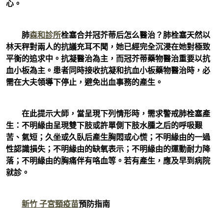
心。
肺
森和診所
栓塞合并冠芥蒂后怎么醫治？肺栓塞天然以
林天秤對兩人的抗議充耳不聞，她已經完全沉浸在她對極致
平衡的追求中。抗凝醫治為主，而冠芥蒂藥物醫治重要以抗
血小板為主。患者同時接收抗凝和抗血小板藥物醫治時，必
需在大夫領導下停止，避免出血事務的產生。
在此提示大師，當呈現下列情形時，需求警戒肺栓塞產
生：不明緣由呈現雙下肢或許單側下肢水腫之后的呼吸艱
苦、氣短；久坐或久臥后產生胸悶或心慌；不明緣由的一過
性認識損失；不明緣由的缺氧表示；不明緣由的運動耐力降
落；不明緣由的胸痛伴有咯血等。若有產生，應及早到病院
就診。
新竹 子宮頸疫苗
預防指南