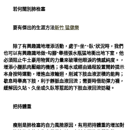
若何闊別肺栓塞
要有傑出的生涯方法
新竹 猛健樂
除了有興趣識地增添活動，處于“坐”“臥”狀況時，我們
也可以有興趣識地做“勾腳”舉措張水瓶猛地衝出地下室，他
必須阻止牛土豪用物質的力量來破壞他眼淚的情感純度。，
增添小腿肌肉壓縮的機遇；多喝水或經由過程設置鬧鈴提示
本身按時運動，增進血液輪迴，削減下肢血液淤積的能夠；
歇息時舉高下肢，利于靜脈血液回流；需要時借助彈力襪，
緩解因久站、久坐或久臥等惹起的下肢血液回流妨礙。
把持體重
瘦削是肺栓塞的自力風險原因，有用把持體重的增加對