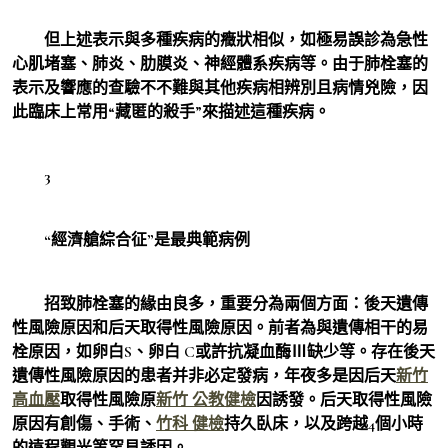
但上述表示與多種疾病的癥狀相似，如極易誤診為急性
心肌堵塞、肺炎、肋膜炎、神經體系疾病等。由于肺栓塞的
表示及響應的查驗不不難與其他疾病相辨別且病情兇險，因
此臨床上常用“藏匿的殺手”來描述這種疾病。
3
“經濟艙綜合征”是最典範病例
招致肺栓塞的緣由良多，重要分為兩個方面：後天遺傳
性風險原因和后天取得性風險原因。前者為與遺傳相干的易
栓原因，如卵白S、卵白 C或許抗凝血酶Ⅲ缺少等。存在後天
遺傳性風險原因的患者并非必定發病，年夜多是因后天
新竹
高血壓
取得性風險原
新竹 公教健檢
因誘發。后天取得性風險
原因有創傷、手術、
竹科 健檢
持久臥床，以及跨越4個小時
的遠程觀光等罕見誘因。