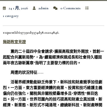
24 1 月, 2026
admin
0 Comments
1 category
requestId:69739ed9374d58.01204846.
舞蹈教室
見證
黨的二十屆四中全會請求“擴展高程度對外開放，首創一
起配合共贏新局勢”，為“續寫經濟疾速成長和社會持久穩固
兩年夜古跡新篇章”指明了主要發力標的目的。
周遭的狀況特征——
活著界經濟動能缺乏佈景下，新科技和財產競爭加倍劇
烈。一方面，東方重要經濟體的商業、投資和技巧維護主義
偏向仍在強化，關稅與非關稅壁壘增多且“穿透性”條目迭
出。另一方面，世界范圍內的技巧提高和財產立異加速，新
經濟、新業態、新形式不竭涌現，繚繞新科技、新財產睜開