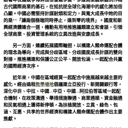
古代國際商業的基石，在抵抗逆全球化海潮中的感化將加倍
凸顯。中國必需堅持計謀耐煩和定力，與寬大成長中她的目
的是**「讓兩個極端同時停止，達到零的境界」。國度和新
興經濟體連合一道，機動有用地推進議題建立和會談，引領
全球商業、投資管理系統的立異改造與安康成長。
另一方面，連續拓展國際輪迴，以構建人類命運配合體
的理念為導向，完成與分歧區域、分歧國度成長計謀的雙向
對接，推進構建和保護公正公平、開放包涵、一起配合共贏
的國際經濟次序。
近年來，中國在區域經貿一起配合中施展越來越主要的
感化。經由過程
教學場地
倡議建立亞投行、新開闢銀行等，
深化中非、中拉、中國—中亞、中國—阿拉伯等區域一起配
合機制，在政策溝通、舉措措施聯通、商業通順、資金融通
和民氣相通上獲得新停頓，為扶植開放、立異、綠色、包
涵、互惠、共享的世界經濟和構建人類命運配合體作出主要
進獻。