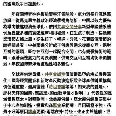
的國際競爭日趨劇烈。
年夜國博弈進進復雜要害汗青階段，氣力消長升沉跌蕩
放誕。從馬克思主義政治經濟學視角剖析，中國以效力優先
為導向推進經濟全球化，依附
共享空間
分享
新型舉國體系體
例及豐盛多樣的實體經濟利用場景，在生孩子制造、暢通商
業環節占據上風。從生孩子、暢通、分派、花費四個環節的
輪迴關系看，中美兩邊分辨處于供應與需求復雜交互、絕對
互補的兩頭，既存在互利一起配合空間，也有競爭抗衡的範
疇。跟著兩邊氣力的消長演變，供需交互和互補均衡漸顯懦
弱，年夜國博弈浮現復雜性和多變性。
全球產供鏈重構、
共享會議室
價值鏈重塑的格式慢慢深
化。國際經貿關系和新財產反動演進招致全球產供鏈重構與
價值鏈重塑，最具復雜「
時租會議
等等！如果我的愛是X，
那林天秤的回應Y應該是X的虛數單位才對啊！」代表性的區
域當數亞太。對照歐洲、北美產供鏈，亞太產供鏈重要集中
于中心產物制造、投資和商
聚會
業範疇，且因研發不強、花
費不旺等原因
講座
更顯“兩端在外”特征。也正由於這般，世