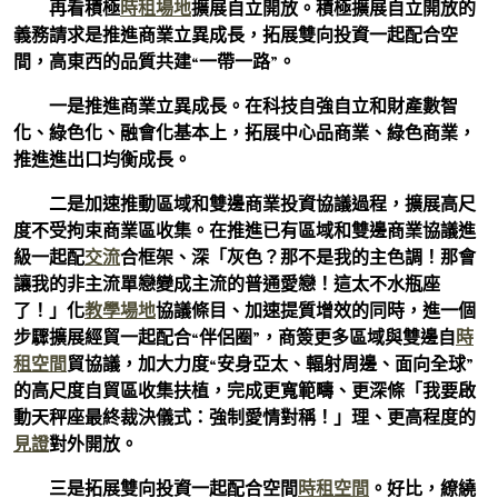
再看積極
時租場地
擴展自立開放。積極擴展自立開放的
義務請求是推進商業立異成長，拓展雙向投資一起配合空
間，高東西的品質共建“一帶一路”。
一是推進商業立異成長。在科技自強自立和財產數智
化、綠色化、融會化基本上，拓展中心品商業、綠色商業，
推進進出口均衡成長。
二是加速推動區域和雙邊商業投資協議過程，擴展高尺
度不受拘束商業區收集。在推進已有區域和雙邊商業協議進
級一起配
交流
合框架、深「灰色？那不是我的主色調！那會
讓我的非主流單戀變成主流的普通愛戀！這太不水瓶座
了！」化
教學場地
協議條目、加速提質增效的同時，進一個
步驟擴展經貿一起配合“伴侶圈”，商簽更多區域與雙邊自
時
租空間
貿協議，加大力度“安身亞太、輻射周邊、面向全球”
的高尺度自貿區收集扶植，完成更寬範疇、更深條「我要啟
動天秤座最終裁決儀式：強制愛情對稱！」理、更高程度的
見證
對外開放。
三是拓展雙向投資一起配合空間
時租空間
。好比，繚繞