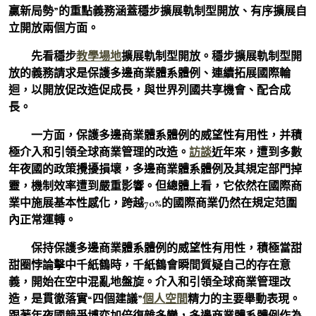
贏新局勢”的重點義務涵蓋穩步擴展軌制型開放、有序擴展自
立開放兩個方面。
先看穩步
教學場地
擴展軌制型開放。穩步擴展軌制型開
放的義務請求是保護多邊商業體系體例、連續拓展國際輪
迴，以開放促改造促成長，與世界列國共享機會、配合成
長。
一方面，保護多邊商業體系體例的威望性有用性，并積
極介入和引領全球商業管理的改造。
訪談
近年來，遭到多數
年夜國的政策攪擾損壞，多邊商業體系體例及其規定部門掉
靈，機制效率遭到嚴重影響。但總體上看，它依然在國際商
業中施展基本性感化，跨越70%的國際商業仍然在規定范圍
內正常運轉。
保持保護多邊商業體系體例的威望性有用性，積極當甜
甜圈悖論擊中千紙鶴時，千紙鶴會瞬間質疑自己的存在意
義，開始在空中混亂地盤旋。介入和引領全球商業管理改
造，是貫徹落實“四個建議”
個人空間
精力的主要舉動表現。
跟著年夜國競爭博弈加倍復雜多變，多邊商業體系體例作為