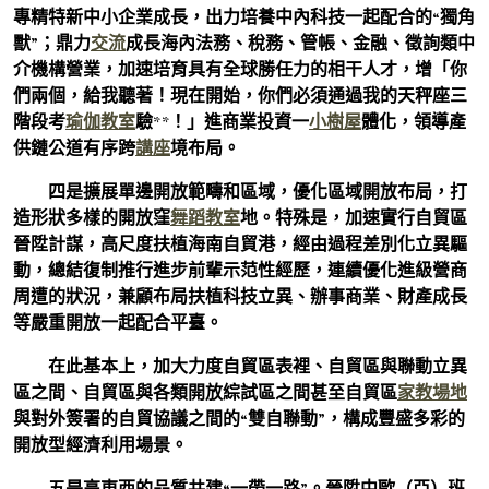
專精特新中小企業成長，出力培養中內科技一起配合的“獨角
獸”；鼎力
交流
成長海內法務、稅務、管帳、金融、徵詢類中
介機構營業，加速培育具有全球勝任力的相干人才，增「你
們兩個，給我聽著！現在開始，你們必須通過我的天秤座三
階段考
瑜伽教室
驗**！」進商業投資一
小樹屋
體化，領導產
供鏈公道有序跨
講座
境布局。
四是擴展單邊開放範疇和區域，優化區域開放布局，打
造形狀多樣的開放窪
舞蹈教室
地。特殊是，加速實行自貿區
晉陞計謀，高尺度扶植海南自貿港，經由過程差別化立異驅
動，總結復制推行進步前輩示范性經歷，連續優化進級營商
周遭的狀況，兼顧布局扶植科技立異、辦事商業、財產成長
等嚴重開放一起配合平臺。
在此基本上，加大力度自貿區表裡、自貿區與聯動立異
區之間、自貿區與各類開放綜試區之間甚至自貿區
家教場地
與對外簽署的自貿協議之間的“雙自聯動”，構成豐盛多彩的
開放型經濟利用場景。
五是高東西的品質共建“一帶一路”。晉陞中歐（亞）班