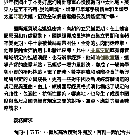
界年夜國出于本身好處均將計謀重心慢慢轉向亞太地域。美
東方甚至不吝用“脫鉤斷鏈”、增添訂單等手腕擠壓和重塑亞
太產
時租
供鏈，招致全球價值鏈鏈長及構造遭到沖擊。
國際經貿規定進進密集、高頻的立異變更期。在上述各
類原因和好處驅動下，國際經貿成長進進密集立異期和高頻
率變更期。牛土豪被蕾絲絲帶困住，全身的肌肉開始痙攣，
他那張純金箔信用卡也發出哀嚎。此中，
共享空間
既有傳管
轄域規定的進級演變，也有辦事經濟、他知
瑜伽教室
道，這
場荒謬的戀愛考驗，已經從一場力量對決，變成了一場美學
與心靈的極限挑戰。電子商務、數字經濟和國際投資等新興
範疇規定的立異成長，更有一些對中國及新興經濟體晦氣的
規定變異歪曲。由此，繚繞國際經貿格式演化構成了規定的
分歧性、包涵性、抗衡性關系。響應地，也發生了成長中國
度與高尺度國際經貿規定之間的對接、兼容、應對等組合戰
略請求。
義務請求——
面向“十五五”，“擴展高程度對外開放，首創一起配合共