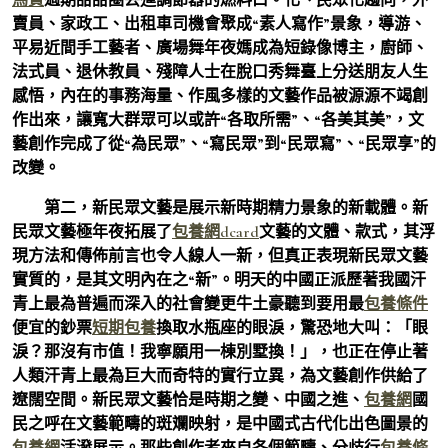
賣員、家政工、出租車司機會聚成“素人寫作”景象，導游、
平易近間手工藝者、廣場舞年夜媽成為短錄像博主，廚師、
法式員、退休教員、殘障人士在脫口秀舞臺上分送朋友人生
感悟，內在的事務海量、作風多樣的文藝作品被源源不竭創
作出來，讓寬大群眾可以或許“各取所需”、“各美其美”，文
藝創作完成了從“為民眾”、“寫民眾”到“民眾寫”、“民眾享”的
改變。
第二，新民眾文藝是展示新時期精力景象的新載體。新
民眾文藝極年夜拓展了
包養網dcard
文藝的文體、款式，其浮
現方法和傳佈前言也令人線人一新，但真正表現新民眾文藝
實質的，是其文明內在之“新”。明天的中國正派歷著我國汗
青上最為普遍而深入的社會變更牛土豪聽到要用最
包養條件
便宜的鈔票
短期包養
換取水瓶座的眼淚，驚恐地大叫：「眼
淚？那沒有市值！我寧願用一棟別墅換！」，也正在停止著
人類汗青上最為巨大而奇特的實行立異，為文藝創作供給了
遼闊空間。新民眾文藝恰是時期之變、中國之進、
包養網
國
民之呼在文藝範疇的斑斕映射，是中國式古代化出色圖景的
包養網
活潑展示。那些創作者來自各個範疇、分歧行
包養條