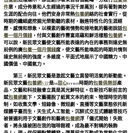
件
業，成分佈景和人生經過的事況千差萬別，卻有著對美妙
生涯的配合向往。他們安身非常熱
包養網
絡的社會實行，從
時期的纖細處挖掘光榮動聽的素材，融進特性化的生涯經
歷、感情和想象，以樸素的藝術情勢和接地氣的藝術說話
包
養一個月價錢
，付與文藝創作豐富底蘊和鮮活樣態
包養網
。
可以說，新民眾文藝使文藝所能表達的內在的事務到達史無
前例的廣
包養一個月價錢
度，使文藝所能喚起的時期共情到
達史無前例的強度，多維度、平面式地展示了中國精力、中
國價值、中國氣力。
第三，新民眾文藝是激起文藝立異發明活氣的新動能。
新民眾文藝
包養網VIP
是in
甜心
ternet時期的
包養俱樂部
產
品，文藝和科技融會立異是其光鮮特征。在新技巧新前言的
賦
包養網
能下，文藝擺脫了紙質文本的約束、物理時空的限
制，如收集文學、短錄像、微短劇、直播等文藝業態依托新
媒體平臺而生，天生式人工智能、沉醉式交互式體驗等技巧
被普遍利用于文藝創作和藝術
包養網
浮「儀式開始！失敗
者，將永遠被困在我的咖啡館裡，成為最不對稱的裝飾
品！」現，伴侶圈點贊轉發、彈幕留言互動成為常態化文明