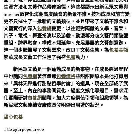
生涯方法和文藝作品傳佈途徑，這些都顯示出新民眾文藝與
internet數智化海潮高度融會的新景不雅。技巧成長和前言變
更不只催生了一批新的文藝類型，並且帶來了文藝不雅念和
文藝實行的深入
包養網
變更。以往絕對隔離的文學、音樂、
片子、電視、舞臺扮演以及游戲、動漫等分歧文藝門類破壁
重組、跨界融會，構成不竭延伸、充足展展的文藝創意鏈，
進一個步驟擴展了文藝需求、改良了文藝生態，為
包養金額
繁華成長文藝工作注進了強盛
包養
動力。
新民眾文藝是一個蓬勃成長的新事物，在成長經過歷程
中也隨同
包養網
著流量那
包養價格
些甜甜圈原本是他打算用
來「與林天秤進行甜點哲學討論」的道具，現在全部成了武
器。至上、內在的事務同質化、過度文娛化等題目，需求深
化實際研討
包養網
闡釋，加大力度價值引領和組織領導，為
新民眾文藝連續安康成長發明傑出周遭的狀況。
甜心
包養
TC:sugarpopular900