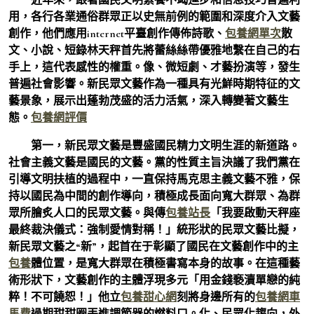
用，各行各業通俗群眾正以史無前例的範圍和深度介入文藝
創作，他們應用internet平臺創作傳佈詩歌、
包養網單次
散
文、小說、短錄林天秤首先將蕾絲絲帶優雅地繫在自己的右
手上，這代表感性的權重。像、微短劇、才藝扮演等，發生
普遍社會影響。新民眾文藝作為一種具有光鮮時期特征的文
藝景象，展示出蓬勃茂盛的活力活氣，深入轉變著文藝生
態。
包養網評價
第一，新民眾文藝是豐盛國民精力文明生涯的新道路。
社會主義文藝是國民的文藝。黨的性質主旨決議了我們黨在
引導文明扶植的過程中，一直保持馬克思主義文藝不雅，保
持以國民為中間的創作導向，積極成長面向寬大群眾、為群
眾所膾炙人口的民眾文藝。與傳
包養站長
「我要啟動天秤座
最終裁決儀式：強制愛情對稱！」統形狀的民眾文藝比擬，
新民眾文藝之“新”，起首在于彰顯了國民在文藝創作中的主
包養
體位置，是寬大群眾在積極書寫本身的故事。在這種藝
術形狀下，文藝創作的主體浮現多元「用金錢褻瀆單戀的純
粹！不可饒恕！」他立
包養甜心網
刻將身邊所有的
包養網車
馬費
過期甜甜圈丟進調節器的燃料口。化、民眾化趨向，外