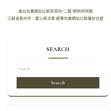
文
羞台包養網站比較答答的“二舅”鬧哄哄地開
章
江蘇省泰州市：愛心乘涼車 避專包養網站比較暑好往處
導
覽
SEARCH
Search