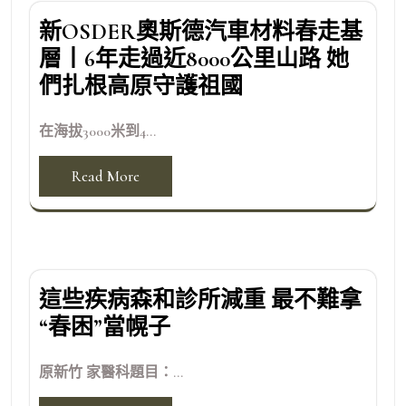
新OSDER奧斯德汽車材料春走基
層丨6年走過近8000公里山路 她
們扎根高原守護祖國
在海拔3000米到4...
Read More
這些疾病森和診所減重 最不難拿
“春困”當幌子
原新竹 家醫科題目：...