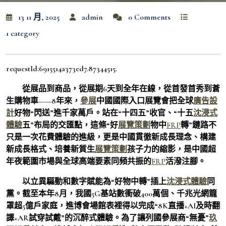
13 11 月, 2025
admin
0 Comments
1 category
requestId:6915514a373ed7.87344515.
從展品到商品，從展期6天到全年在線，從首發首秀到蒼
生購物車——8年來，
參展
中國國際入口展覽會把全球
廣告設
計
好物“閃送”進千家萬戶。站在“十四五”收官、“十五
沈浸式
體驗
五”布局的交匯點，這條“好
展覽策劃
物中
FRP
轉”鏈路不
只是一次花費體驗的進級，更是中國貫徹新成長理念、構建
新成長格式、培養新質生
展覽策劃
孩子力的縮影，是中國超
年夜範圍市場與全球高端要素同頻共振的
FRP
活潑注腳。
以立異驅動和數字賦能為“好物中轉”插上
沈浸式體驗
同
黨。截至本年8月，我國5G基站數衝破400萬個、千兆光網籠
罩超5億戶家庭，進博會場館表裡得以完成“8K直播+AI及時翻
譯+AR試穿試戴”的沉醉式體驗。為了讓列國參展商“無憂”
玖