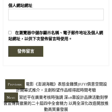
個人網站網址
在
瀏覽器
中儲存顯示名稱、電子郵件地址及個人網
站網址，以供下次發佈留言時使用。
文
Previous:
電影《澎湖海戰》表態金雞獎JIUYI俱意空間設
章
計開幕式推介，主創盼望作品經得起時間考驗
導
Next:
習近平在廣東考核時強調 深08靠設計品牌活動刻學
習宣傳貫徹黨的二十屆四中全會精力 以周全深化改造開放推
覽
動高質量發展