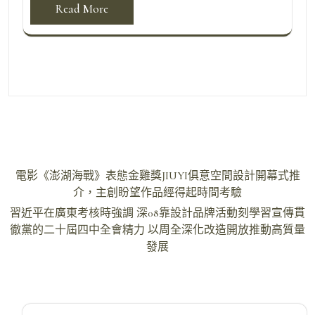
Read More
文
電影《澎湖海戰》表態金雞獎JIUYI俱意空間設計開幕式推
章
介，主創盼望作品經得起時間考驗
導
習近平在廣東考核時強調 深08靠設計品牌活動刻學習宣傳貫
徹黨的二十屆四中全會精力 以周全深化改造開放推動高質量
覽
發展