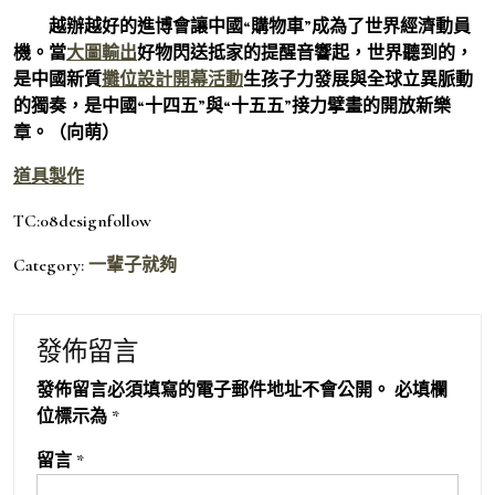
越辦越好的進博會讓中國“購物車”成為了世界經濟動員
機。當
大圖輸出
好物閃送抵家的提醒音響起，世界聽到的，
是中國新質
攤位設計
開幕活動
生孩子力發展與全球立異脈動
的獨奏，是中國“十四五”與“十五五”接力擘畫的開放新樂
章。（向萌）
道具製作
TC:08designfollow
Category:
一輩子就夠
發佈留言
發佈留言必須填寫的電子郵件地址不會公開。
必填欄
位標示為
*
留言
*