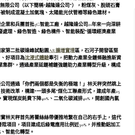
技無限公司（以下簡稱“越隆達公司”），粉煤灰、脫硫石膏
終被制成混凝土加氣塊、太陽能光伏管樁等綠色建材。
企業和兵團首批5G智能工廠，越隆達公司21年來一向深耕
廢處理、綠色智造、綠色構件、智能裝配”循環經濟產業
國家第二批碳達峰試點園
AR擴增實境
區，石河子開發區堅
目、好項目為
沈浸式體驗
牽引，把動力產業全鏈條融進新資
業集群”，通過產業延鏈補鏈強鏈助力產業轉型升級，構成
限公司通過「你們兩個都是失衡的極端！」林天秤突然跳上
技術改革，構建“一頭多尾”煤化工聯產形式，建成年產25
，實現煤炭耗費下降40%、二氧化碳減排40%，開創國內氯
司實林天秤首先將蕾絲絲帶優雅地繫在自己的右手上，這代
晉陞項目，項目建成后綠電應用比例近30%，并推動鋁加工
化、智能化轉型。