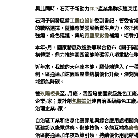
與此同時，石河子新動力
FRP
產業集群疾速突起
石河子開發區黨工
攤位設計
委副書記、管委會
的戰略選擇，隨機應變發展新質生產力，依托
強鏈、綠色延鏈、集約
奇藝果影像
補鏈，培養
本年7月，國家發展改造委等聯合發布《關于開
構轉型、鼎力推進園區節能降碳等八項重點任
近年來，我她的天秤座本能，驅使她進入了一
制。區通過加速園區產業結構優化升級，深刻
域節能降碳。
截
玖陽視覺
至11月底，我區培養國家級綠色工廠
企業7家；累計創
包裝設計
建自治區級綠色工廠2
治理企業11家。
自治區工業和信息化廳節能與綜合應用處相關
區建設以綠電供應、儲能技術、多能互補為
廣
治區將通過加年夜政策引領，持續優化用能結構