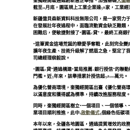
奎獨經開區通過創新惠企舉措、加強基礎
大圖
截至11月底，園區規上工業企業達58家，工業
新疆億貝森新資料科技無限公司，是一家努力
在發展壯年夜過程中，面臨流動資金缺乏難題，
困難后，便敏捷對接了“園區e貸”，最終工商銀
“這筆資金這場荒誕的戀愛爭奪戰，此刻完全變
擴年夜生產、技術升級解了燃眉之急，堅定了
司總經理裴毅說。
“園區e貸”通過構建“當局推薦+銀行授信”的
門檻。近3年來，該舉措累計授信超9800萬元。
為優化營商環境，奎獨經開區出臺《優化營商環
以滿意度和獲得感為標準，持續改進服務程度
同時，奎獨經開區樹立“一個項目、一個領導、一
業項目順利推進，此中1
啟動儀式
4個綠色低碳
本年以來，全疆各地園區，通過提質增效的政