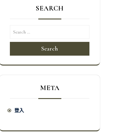
SEARCH
Search
META
登入