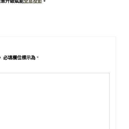
產業升級賦能
全息投影
。
。
必填欄位標示為
*