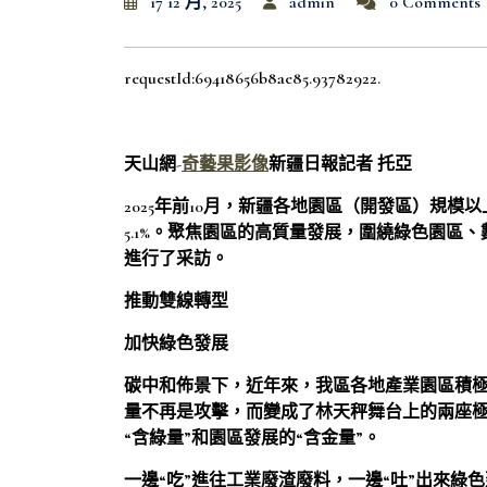
17 12 月, 2025
admin
0 Comments
requestId:69418656b8ae85.93782922.
天山網-
奇藝果影像
新疆日報記者 托亞
2025年前10月，新疆各地園區（開發區）規模
5.1%。聚焦園區的高質量發展，圍繞綠色園區
進行了采訪。
推動雙線轉型
加快綠色發展
碳中和佈景下，近年來，我區各地產業園區積
量不再是攻擊，而變成了林天秤舞台上的兩座極
“含綠量”和園區發展的“含金量”。
一邊“吃”進往工業廢渣廢料，一邊“吐”出來綠色