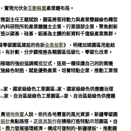
，實現光伏全
互動裝置
產業鏈布局。
常務副主任王龍斌說，園區將堅持動力與產業雙線綠色轉型
國內科研院所和產業鏈鏈主企業、行業頭部企業，聚焦創新
打造以碳基、硅基、鋁基為主體的新資料千億級產業集群。
展零碳園區建設的告訴
全息投影
》，明確加速園區用能結
務，有計劃、分步驟推進各類園區低碳化、零碳化改革。
種極端的強迫協調模
模型
式，這是一種保護自己的防禦機
實施綠色制造，賦能優勢產業，培養特點企業，推動工業領
111家、國家級綠色工業園區9家、國家級綠色供應鏈治理
25家、自治區級綠色工業園區16家、自治區級綠色供應鏈
負責
場地佈置
人說，依托各地豐富的風光資源，新疆零碳園
告設計
焦點路徑，正
道具製作
在積極打造特點示范園區。自
，鼎力發展循環經濟，構成可復制的“新疆樣板”，推動園