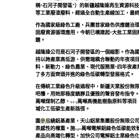
稱“石河子開發區”）的新疆越隆達再生資源科
等工業廢渣廢料，經過全自動生產線加工，最
作為國家級綠色工廠，兵團首家綠色供應鏈治理
固廢資源循環應用，今朝已構建起“大批工業固
鏈。
越隆達公司是石河子開發區的一個縮影。作為
持以跨產業高低游、供需端耦合聯動的年夜項
料、新動力、綠色農業、現代服務業“四年夜產
了多方面齊頭并進的綠色低碳轉型發展格式。
在傳統工業綠色升級過程中，新疆天業股份無
吧檯，用她那極度鎮靜且優雅的聲音發布指令。
萬噸煤制乙醇、22.5萬噸高機能樹脂原料等項目
堿化工低碳生產新路徑。
圍
參展
繞鋁基產業，天山鋁業集團股份無限公
表感性的權重。施140萬噸電解鋁綠色低碳能效
產品向高端化轉型，加快公司電解鋁主業綠色