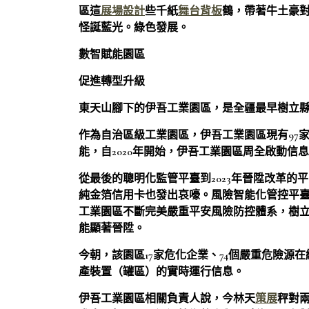
區這
展場設計
些千紙
舞台背板
鶴，帶著牛土豪
怪誕藍光。綠色發展。
數智賦能園區
促進轉型升級
東天山腳下的伊吾工業園區，是全疆最早樹立
作為自治區級工業園區，伊吾工業園區現有97
能，自2020年開始，伊吾工業園區周全啟動信
從最後的聰明化監管平臺到2023年晉陞改革
純金箔信用卡也發出哀嚎。風險智能化管控平
工業園區不斷完美嚴重平安風險防控體系，樹
能顯著晉陞。
今朝，該園區17家危化企業、74個嚴重危險源
產裝置（罐區）的實時運行信息。
伊吾工業園區相關負責人說，今林天
策展
秤對