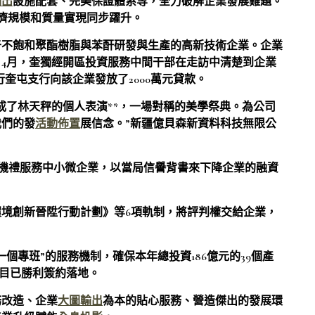
輸出
設施配套、完美保證體系等，全力破解企業發展難題。
經濟規模和質量實現同步躍升。
于不飽和聚酯樹脂與苯酐研發與生產的高新技術企業。企業
4月，奎獨經開區投資服務中間干部在走訪中清楚到企業
行奎屯支行向該企業發放了2000萬元貸款。
成了林天秤的個人表演**，一場對稱的美學祭典。為公司
我們的發
活動佈置
展信念。”新疆億貝森新資料科技無限公
聯動機禮服務中小微企業，以當局信譽背書來下降企業的融資
境創新晉陞行動計劃》等6項軌制，將評判權交給企業，
。
個專班”的服務機制，確保本年總投資186億元的39個產
項目已勝利簽約落地。
務改造、企業
大圖輸出
為本的貼心服務、營造傑出的發展環