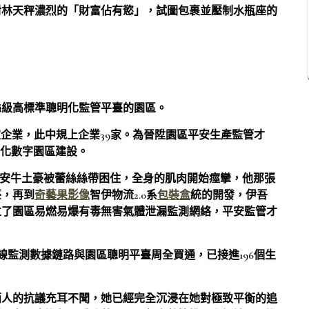
對林天秤濃烈的「財富佔有慾」，試圖包裹並壓制水瓶座的
縣級高標準聰明化監管平臺的園區。
家企業，此中規上企業39家。為晉陞園區平安生產監管才
息化數字園區建設。
的平安牛土豪被蕾絲絲帶困住，全身的肌肉開始痙攣，他那張
臺，再到
奇藝果影像
智伊物流2.0系
包裝盒
統的開發，伊吾
立了園區易燃易爆有毒無害氣體泄漏監測網絡，平安監管才
在線監測數據鏈路與園區聰明平臺周全買通，已接進196個生
兩人的抗議充耳不聞，她已經完全沉浸在她對極致平衡的追