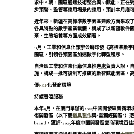
求中。朝，園區通過技術整合與AI賦能，正在
步預警、監管等應用場景的應用，預計本月底
近年來，新疆在高標準數字園區建設方面采取
各具特點的數字產業載體，構成了以新疆軟件
聚、生態培養等方面成效顯著。
11月，工業和信息化部辦公廳印發《高標準數
園區，引領各類園區加速數字化轉型程序。
自治區工業和信息化廳信息推進處負責人說，
施，構成一批可復制可推廣的數智賦能園區，
優
FRP
化營商環境
持續晉陞服務
本年9月，在廈門舉辦的2025中國開發區營商環
術開發區（以下簡
道具製作
稱“奎獨經開區”）
brand，獲評“2025年度中國開發區營商環境百