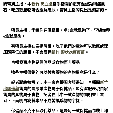
問帶貨主播，本
新竹 高血脂
身手指關節處有雞蛋鉅細痛風
石，吃這款產物可否緩解癥狀。帶貨主播的提出是如許的。
帶貨主播：李總你這個題目，拿6盒就足夠了，李總你帶
6盒就足夠。
有帶貨主播在宣揚時說，吃了他們的產物可以徹底處理
尿酸降低的題目，不會反彈
新竹 帶狀皰疹疫苗
。
直播發賣產物是保健品或食物而非藥品
這些主播傾銷的可以替換藥物的產物畢竟是什么？
記者聯絡接觸了此中一家直播間客服得知，直播間
新竹
出國備藥
售賣的降尿酸產物屬于保健品，還有客服表現自家
售賣的產物屬于食物。記者在此中一款產物的闡明書上看
到，下面明白寫著本品不成替換藥物的字樣。
保健品不克不及取代藥品，這是每一款保健品包裝上均