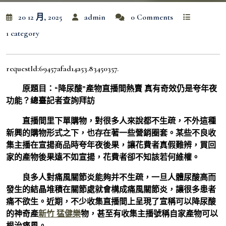
20 12 月, 2025
admin
0 Comments
1 category
requestId:69457afad14a53.83450357.
原題目：“降尿酸”產物直播間熱賣 真有奇效仍是夸年夜
功能？總臺記者查詢拜訪
直播間里下單購物，對很多人來說都不生疏，不外這種
新興的購物形式之下，也存在著一些營銷圈套。某些不良收
集主播在宣揚商品時夸年夜後果，讓花費者真假難辨，買回
家的產物後果遠不如宣揚，花費者卻不知該若何維權。
良多人對痛風關節炎能夠并不生疏，一旦人體尿酸高而
發生的結晶堆積在關節處就會構成痛風關節炎，讓很多患者
痛不欲生。近期，不少收集直播間上呈現了宣稱可以降尿酸
的神奇產
新竹 猛健樂
物，甚至有收集主播號稱自家產物可以
根治痛風。