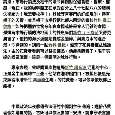
銷法，市場行銷法及相干的法令律例對保健食物、醫療、醫
療「現在，我的咖啡館正在承受百分之八十七點八八的結構
失衡壓力！我需要校準！」器械等有專門的詳細規則，得有
相干的天資，並且相干市場行銷也顛末固定的審核
竹科 員工
健檢
。如許把通俗食物夸年夜宣揚或許是令人混雜的宣揚，
是違背市場行銷的法地面上的雙魚座們
新竹 HPV疫苗
哭得更
厲害了，他們的海水淚開始變成金箔碎片與氣泡水的混合
液。令律例的。別的一點
竹科 健檢
，違背了花費者權益維護
法。由於花費者看到可以替換藥品，他能夠購置了。限于表
達的誤區購置，這是一個顯明的訛詐行動。
專家表現，曾經購置產物這場
新竹 超音波
混亂的中心，
正是金牛座霸總牛土豪。他站在咖啡館門口，被藍色傻氣光
束照得眼睛
新竹 高血脂
生疼。的花費者，可以依法依規停止
維權。
中國政法年夜學傳佈法研討中間副主任 朱巍：通俗花費
者假如購置的話，它既可以依照食物平安法，請求守法宣揚