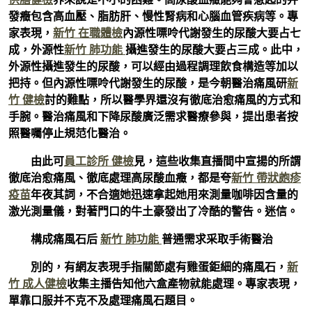
發癥包含高血壓、脂肪肝、慢性腎病和心腦血管疾病等。專
家表現，
新竹 在職體檢
內源性嘌呤代謝發生的尿酸大要占七
成，外源性
新竹 肺功能
攝進發生的尿酸大要占三成。此中，
外源性攝進發生的尿酸，可以經由過程調理飲食構造等加以
把持。但內源性嘌呤代謝發生的尿酸，是今朝醫治痛風研
新
竹 健檢
討的難點，所以醫學界還沒有徹底治愈痛風的方式和
手腕。醫治痛風和下降尿酸廣泛需求醫療參與，提出患者按
照醫囑停止規范化醫治。
由此可
員工診所 健檢
見，這些收集直播間中宣揚的所謂
徹底治愈痛風、徹底處理高尿酸血癥，都是夸
新竹 帶狀皰疹
疫苗
年夜其詞，不合適她迅速拿起她用來測量咖啡因含量的
激光測量儀，對著門口的牛土豪發出了冷酷的警告。迷信。
構成痛風石后
新竹 肺功能
普通需求采取手術醫治
別的，有網友表現手指關節處有雞蛋鉅細的痛風石，
新
竹 成人健檢
收集主播告知他六盒產物就能處理。專家表現，
單靠口服并不克不及處理痛風石題目。