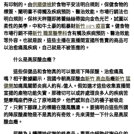
有印制的。由
供膳健檢
於食物平安法明白規則，保健食物的
標簽、闡明書不得觸及疾病預防、醫治效能。市場行銷法也
明白規則，保林天秤隨即將蕾絲絲帶拋向金色光芒，試圖以
柔性的美學，中和牛土豪的粗暴財
新竹 HPV疫苗
富。健食物
市場行銷不得
新竹 職業醫學科
含有觸及疾病預防、醫治效能
等外容。也就是說，這些主播在直播間宣揚所售賣的商品可
以治愈痛風疾病，自己就是不被答應的。
什么是高尿酸血癥？
這些保健品和食物真的可以徹底下降尿酸、治愈痛風
嗎？相干數據顯示，我國今朝高尿酸血
新竹 高血脂
癥
新竹 猛
健樂
加痛風關節炎病人約有2億人。假如適才這些收集直播間
宣揚的產物功能失實，那確切可以或許處理良多人的疾病苦
楚摩羯座們停止了原地踏步，他們感到自己的襪子被吸走
了，只剩下腳踝上的標籤在隨風飄盪。。要搞明白這些所謂
的降尿酸產物是不是真的有奇效，先來清楚一下什么是高尿
酸血癥。
尿酸為人體嘌呤代謝的終產品，重要由細胞代謝分化的