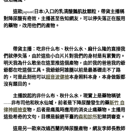
這款japan(日本)入口的乳清酸鵝肌肽顆粒，帶貨主播稱
對降尿酸有奇效，主播甚至告知網友，可以停失落正在服用
的藥物，改用他們的產物。
帶貨主播：吃非什么布、秋什么水、麻什么隆的直接我
們就停失落，由於這些小白片片對我們的身材是有累贅的。
明天我為什么敢坐在這里推這個產物，由於我的爸爸我的爺
爺都在吃這個工具。我爺爺阿誰腿以前是最基礎走不了路
的，可是此刻他可以
超音波健檢
本身照料本身，本身做飯都
沒有題目的。
主播說起的非什么布、秋什么水，現實上是藥物稱號
——非布司他和秋水仙堿，前者是下降尿酸發生的藥
新竹 自
律神經檢查
物，后者是痛風時應用的消炎止痛藥物。主播用
這些希奇的文句，目標是躲避平臺的
森和診所
犯禁詞審查。
這是另一款來改過西蘭的降尿酸產物，網友李師長教師