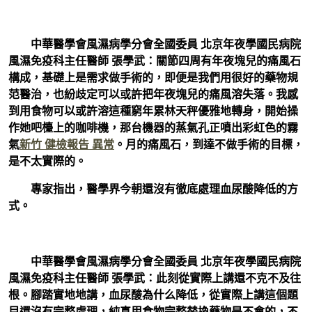
中華醫學會風濕病學分會全國委員 北京年夜學國民病院
風濕免疫科主任醫師 張學武：關節四周有年夜塊兒的痛風石
構成，基礎上是需求做手術的，即便是我們用很好的藥物規
范醫治，也紛歧定可以或許把年夜塊兒的痛風溶失落。我感
到用食物可以或許溶這種窮年累林天秤優雅地轉身，開始操
作她吧檯上的咖啡機，那台機器的蒸氣孔正噴出彩虹色的霧
氣
新竹 健檢報告 異常
。月的痛風石，到達不做手術的目標，
是不太實際的。
專家指出，醫學界今朝還沒有徹底處理血尿酸降低的方
式。
中華醫學會風濕病學分會全國委員 北京年夜學國民病院
風濕免疫科主任醫師 張學武：此刻從實際上講還不克不及往
根。腳踏實地地講，血尿酸為什么降低，從實際上講這個題
目還沒有完整處理，純真用食物完整替換藥物是不會的，不