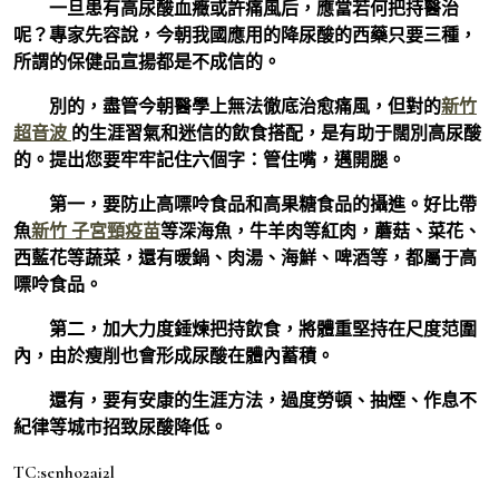
一旦患有高尿酸血癥或許痛風后，應當若何把持醫治
呢？專家先容說，今朝我國應用的降尿酸的西藥只要三種，
所謂的保健品宣揚都是不成信的。
別的，盡管今朝醫學上無法徹底治愈痛風，但對的
新竹
超音波
的生涯習氣和迷信的飲食搭配，是有助于闊別高尿酸
的。提出您要牢牢記住六個字：管住嘴，邁開腿。
第一，要防止高嘌呤食品和高果糖食品的攝進。好比帶
魚
新竹 子宮頸疫苗
等深海魚，牛羊肉等紅肉，蘑菇、菜花、
西藍花等蔬菜，還有暖鍋、肉湯、海鮮、啤酒等，都屬于高
嘌呤食品。
第二，加大力度錘煉把持飲食，將體重堅持在尺度范圍
內，由於瘦削也會形成尿酸在體內蓄積。
還有，要有安康的生涯方法，過度勞頓、抽煙、作息不
紀律等城市招致尿酸降低。
TC:senho2ai2l