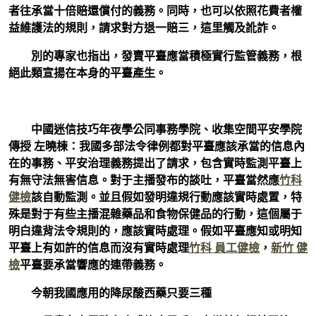
者往承當十倍賠還償付的義務。同時，也可以依照花費者權
益維護法的規則，請求對方退一賠三，這里觸及訛詐。
別的專家也指出，發賣平臺應當積極實行監管義務，根
絕此類宣揚在本身的平臺產生。
中國迷信技巧年夜學公同事務學院、收集空間平安學院
傳授 左曉棟：我國多部法令律例都對平臺應該承當的信息內
在的事務、平安治理義務提出了請求，包含實時監測平臺上
有無守法無害信息。對于主播發布的談吐，平臺當然應
竹科
健檢
該自動監測。並且假如發明違規行動應該實時處置，特
殊是對于有些主播混雜藥品和食物保健品的行動，這個屬于
明白違背法令規則的，應該實時處理。假如平臺應知或明知
平臺上有如許的信息而沒有實時處理
竹科 員工健檢
，
新竹 健
檢
平臺要承當響應的連帶義務。
今朝我國應用的降尿酸西藥只要三種