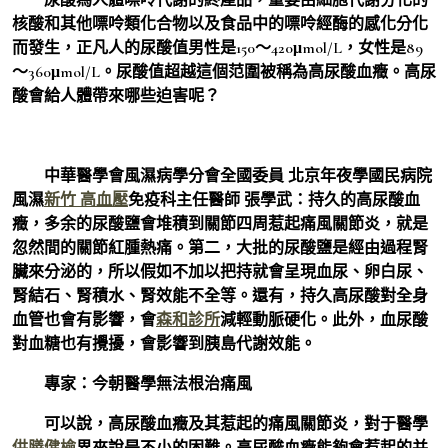
核酸和其他嘌呤類化合物以及食品中的嘌呤經酶的感化分化
而發生，正凡人的尿酸值男性是150～420μmol/L，女性是89
～360μmol/L。尿酸值超越這個范圍被稱為高尿酸血癥。高尿
酸會給人體帶來哪些迫害呢？
中華醫學會風濕病學分會全國委員 北京年夜學國民病院
風濕
新竹 高血壓
免疫科主任醫師 張學武：持久的高尿酸血
癥，多余的尿酸鹽會堆積到關節四周惹起痛風關節炎，就是
忽然間的關節紅腫熱痛。第二，大批的尿酸鹽是經由過程腎
臟來分泌的，所以假如不加以把持就會呈現血尿、卵白尿、
腎結石、腎積水、腎效能不全等。還有，持久高尿酸對全身
血管也會有影響，會
森和診所
減輕動脈硬化。此外，血尿酸
對血糖也有攪擾，會影響到胰島代謝效能。
專家：今朝醫學無法根治痛風
可以說，高尿酸血癥及其惹起的痛風關節炎，對于醫學
供膳健檢
界來說是不小的困難。高尿酸血癥能夠會惹起的并