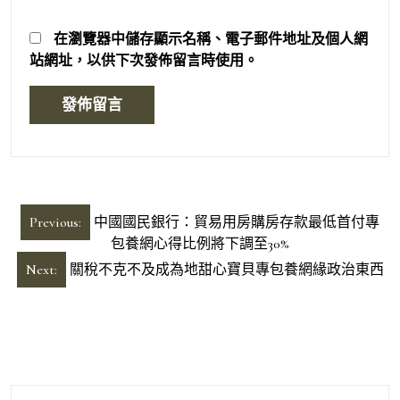
在
瀏覽器
中儲存顯示名稱、電子郵件地址及個人網
站網址，以供下次發佈留言時使用。
文
Previous:
中國國民銀行：貿易用房購房存款最低首付專
章
包養網心得比例將下調至30%
導
Next:
關稅不克不及成為地甜心寶貝專包養網緣政治東西
覽