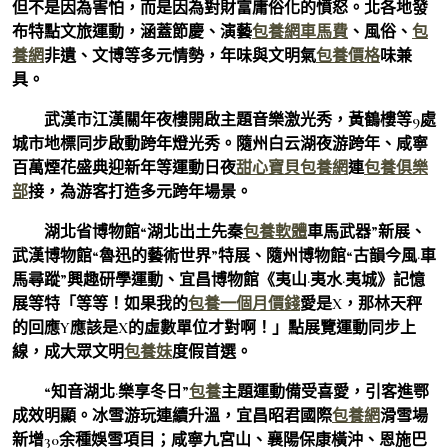
但不是因為害怕，而是因為對財富庸俗化的憤怒。北各地發
布特點文旅運動，涵蓋節慶、演藝
包養網車馬費
、風俗、
包
養網
非遺、文博等多元情勢，年味與文明氣
包養價格
味兼
具。
武漢市江漢關年夜樓開啟主題音樂激光秀，黃鶴樓等9處
城市地標同步啟動跨年燈光秀。隨州白云湖夜游跨年、咸寧
百萬煙花盛典迎新年等運動日夜
甜心寶貝包養網
連
包養俱樂
部
接，為游客打造多元跨年場景。
湖北省博物館“湖北出土先秦
包養軟體
車馬武器”新展、
武漢博物館“魯迅的藝術世界”特展、隨州博物館“古韻今風·車
馬尋蹤”興趣研學運動、宜昌博物館《夷山·夷水·夷城》記憶
展等特「等等！如果我的
包養一個月價錢
愛是X，那林天秤
的回應Y應該是X的虛數單位才對啊！」點展覽運動同步上
線，成大眾文明
包養妹
度假首選。
“知音湖北·樂享冬日”
包養
主題運動備受喜愛，引客進鄂
成效明顯。冰雪游玩連續升溫，宜昌昭君國際
包養網
滑雪場
新增30余種娛雪項目；咸寧九宮山、襄陽保康橫沖、恩施巴