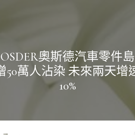
OSDER奧斯德汽車零件
增50萬人沾染 未來兩天增
10%