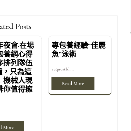
ated Posts
年夜會·在場
專包養經驗“佳麗
包養網心得
魚”泳術
序排列隊伍
requestId:...
分鐘，只為這
！機械人現
Read More
啡你值得擁
...
d More