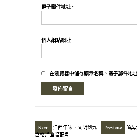
電子郵件地址
*
個人網站網址
在
瀏覽器
中儲存顯示名稱、電子郵件地
文
Next:
江西年味，文明到九
Previous:
噴鼻
宮格講座唱配角