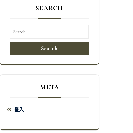
SEARCH
Search
META
登入