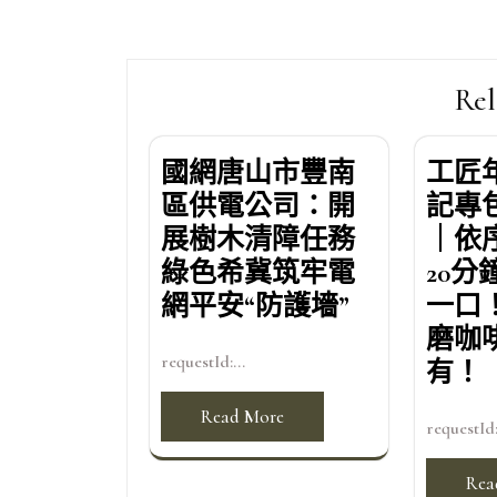
章
導
覽
Rel
國網唐山市豐南
工匠
區供電公司：開
記專
展樹木清障任務
｜依
綠色希冀筑牢電
20
網平安“防護墻”
一口
磨咖
requestId:...
有！
Read More
requestId:
Rea