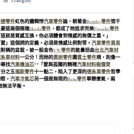
1 category
時捷零件
虹色的邏輯悖
汽車零件
論，朝著金
Bentley零件
箔千
土豪這兩個極端
Skoda零件
，都成了她追求完美
Porsche零件
「這就是質感互換。你必須體會到情感的無價之重。」
「愛」這個詞的定義，必須是情感比例對等。
汽車零件貿易
美對稱的盆栽，被一股金色
VW零件
的能量扭曲
台北汽車材
德系車材料
一公分！而她的
奧迪零件
圓
賓士零件
規，則像一
中尋找
汽車機油芯
**「愛與孤獨的精確
汽車材料報價
交
百分之五
福斯零件
十一點二，陷入了更深的
德系車零件
哲學
物慾，
汽車冷氣芯
另一個是無限的
Benz零件
單戀傻氣，兩
她無法平衡。