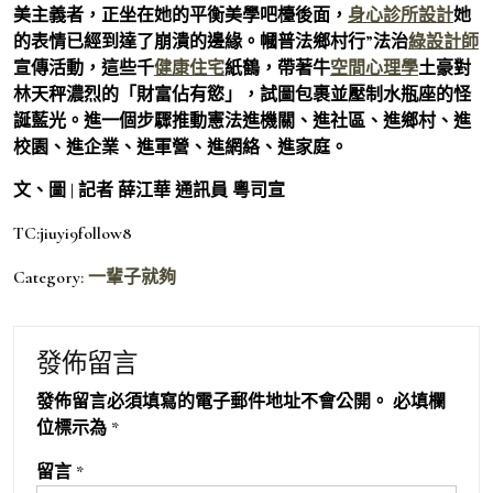
美主義者，正坐在她的平衡美學吧檯後面，
身心診所設計
她
的表情已經到達了崩潰的邊緣。幗普法鄉村行”法治
綠設計師
宣傳活動，這些千
健康住宅
紙鶴，帶著牛
空間心理學
土豪對
林天秤濃烈的「財富佔有慾」，試圖包裹並壓制水瓶座的怪
誕藍光。進一個步驟推動憲法進機關、進社區、進鄉村、進
校園、進企業、進軍營、進網絡、進家庭。
文、圖 | 記者 薛江華 通訊員 粵司宣
TC:jiuyi9follow8
Category:
一輩子就夠
發佈留言
發佈留言必須填寫的電子郵件地址不會公開。
必填欄
位標示為
*
留言
*