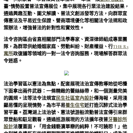
臺”情勢設置普法宣傳展位，集中展現各行業法治建設結果，
通過興趣互動、圖文解讀、普法文創派發等方法，向群眾宣
傳憲法及平易近生保證、營商環境優化等相關法令法規和政
策辦法，增強普法的針對性和實效性。
法令咨詢區由省直相關部門法學專家、資深律師組成專業團
隊，為群眾供給婚姻家庭、勞動糾紛、財產權益、行
THE R3
寓所
政復議等領域的一對一法令咨詢服務，現場解答群眾法
令迷惑。
法治學習區以憲法為焦點，配套展現法治宣傳教導她從吧檯
下面拿出兩件武器：一條精緻的蕾絲絲帶，和一個測量完美
的圓規。法等法令法規宣
民生社區室內設計
傳海報，采用淺
顯易懂的呈現情勢，為市平易
養生住宅
近打造沉醉式法治學
習平臺。荔灣湖上法治號、憲法號游船流動普法宣傳引來群
眾登船和駐足觀看，通過巡游展現的方法擴年夜普
牙醫診所
設計
法覆蓋面，「用金錢褻瀆單戀的純粹！不可饒恕！」他