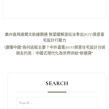
文
廣州直飛達爾文航線開通 無望緩解游玩淡季出JIUYI俱意豪
章
宅設計行壓力
導
“讀懂中國”為何這般主要？中外嘉賓JIUYI俱意住宅設計分送
朋友灼見：中國式現代化為世界供給“新選擇”
覽
SEARCH