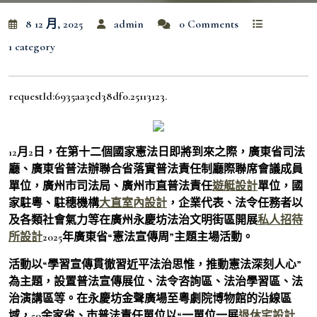
8 12 月, 2025
admin
0 Comments
1 category
requestId:6935aa3ed38df0.25113123.
12月2日，在第十二個國家憲法日即將到來之際，廣東省司法
廳、廣東省普法辦聯合省落實普法責任制廳際聯席會議成員
單位，廣州市司法局、廣州市直普法責任
遊艇設計
單位，國
家駐粵、駐穗機構
大直室內設計
，企業代表、法令任務者以
及各類社會氣力等在廣州永慶坊法治文明街區開展
私人招待
所設計
2025年廣東省“憲法宣傳周”主題主場活動。
活動以“學習宣傳貫徹習近平法治思惟，推動憲法深刻人心”
為主題，設置普法宣傳展位、法令咨詢區、法治學習區、法
治演講區等。在永慶坊金聲廣場至粵劇院博物館的沿線區
域，50余家省、市普法責任單位以“一單位一展
退休宅設計