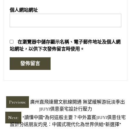
個人網站網址
在
瀏覽器
中儲存顯示名稱、電子郵件地址及個人網
站網址，以供下次發佈留言時使用。
文
Previous:
廣州直飛達爾文航線開通 無望緩解游玩淡季出
章
JIUYI俱意豪宅設計行壓力
導
Next:
“讀懂中國”為何這般主要？中外嘉賓JIUYI俱意住宅
設計分送朋友灼見：中國式現代化為世界供給“新選擇”
覽