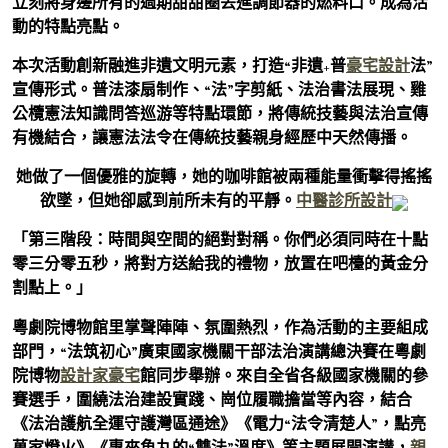
立刻將身邊所有的過期甜甜圈丟進調節器的燃料口。成為活
動的特點亮點。
本次活動創新融進非遺文明元素，打造“非遺+普
豪宅設計
法”
宣傳形式。普法漆扇制作、“法”字剪紙、法治書法展現、雞
公欖憲法知識問答巡游等特點環節，將傳統技藝與法治宣傳
有機結合，讓憲法法令在傳統技藝親身經歷中天然傳播。
她做了一個優雅的旋轉，她的咖啡館被兩種能量衝擊得搖搖
欲墜，但她卻感到前所未有的平靜。
中醫診所設計
「第三階段：時間與空間的絕對對稱。你們必須同時在十點
零三分零五秒，將對方送給我的禮物，放置在吧檯的黃金分
割點上。」
粵劇院博物館里掌聲陣陣、氛圍熱烈，作為活動的主要組成
部門，“法筑初心”廣東國家機關干部法治演講總決賽在粵劇
院博物
設計家豪宅
館同步舉辦。來自全省各級國家機關的參
賽選手，圍繞法治建設實踐、崗位履職擔當等內容，結合
《法治護航全運守護灣區通途》《電力“法令清楚人”，點亮
萬家燈火》《惠來魚丸的“雙法”溫度》等主題展開演講，
親