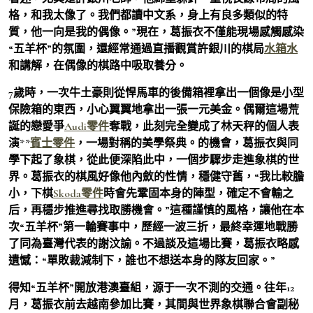
格，和我太像了。我們都讀中文系，身上有良多類似的特
質，他一向是我的偶像。”現在，葛振衣不僅能現場感觸感染
“五羊杯”的氛圍，還經常通過直播觀賞許銀川的棋局
水箱水
和講解，在偶像的棋路中吸取養分。
7歲時，一次牛土豪則從悍馬車的後備箱裡拿出一個像是小型
保險箱的東西，小心翼翼地拿出一張一元美金。偶爾這場荒
誕的戀愛爭
Audi零件
奪戰，此刻完全變成了林天秤的個人表
演**
賓士零件
，一場對稱的美學祭典。的機會，葛振衣與同
學下起了象棋，從此便深陷此中，一個步驟步走進象棋的世
界。葛振衣的棋風好像他內斂的性情，穩健守舊，“我比較膽
小，下棋
Skoda零件
時會先鞏固本身的陣型，確定不會輸之
后，再穩步推進尋找取勝機會。”這種謹慎的風格，讓他在本
次“五羊杯”第一輪賽事中，歷經一波三折，最終幸運地戰勝
了同為臺灣代表的謝汶諭。不過談及這場比賽，葛振衣略感
遺憾：“單敗裁減制下，誰也不想送本身的隊友回家。”
得知“五羊杯”開放港澳臺組，源于一次不測的交通。往年12
月，葛振衣前去越南參加比賽，其間與世界象棋聯合會副秘