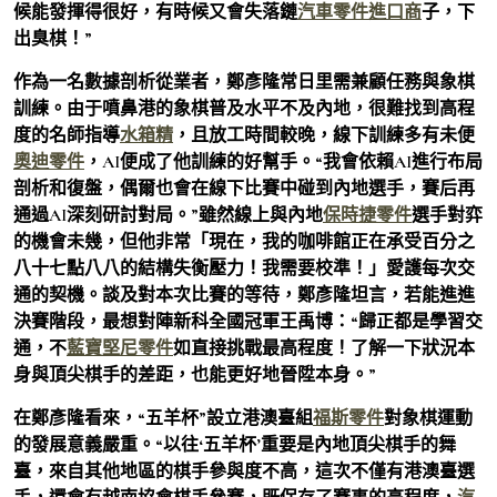
候能發揮得很好，有時候又會失落鏈
汽車零件進口商
子，下
出臭棋！”
作為一名數據剖析從業者，鄭彥隆常日里需兼顧任務與象棋
訓練。由于噴鼻港的象棋普及水平不及內地，很難找到高程
度的名師指導
水箱精
，且放工時間較晚，線下訓練多有未便
奧迪零件
，AI便成了他訓練的好幫手。“我會依賴AI進行布局
剖析和復盤，偶爾也會在線下比賽中碰到內地選手，賽后再
通過AI深刻研討對局。”雖然線上與內地
保時捷零件
選手對弈
的機會未幾，但他非常「現在，我的咖啡館正在承受百分之
八十七點八八的結構失衡壓力！我需要校準！」愛護每次交
通的契機。談及對本次比賽的等待，鄭彥隆坦言，若能進進
決賽階段，最想對陣新科全國冠軍王禹博：“歸正都是學習交
通，不
藍寶堅尼零件
如直接挑戰最高程度！了解一下狀況本
身與頂尖棋手的差距，也能更好地晉陞本身。”
在鄭彥隆看來，“五羊杯”設立港澳臺組
福斯零件
對象棋運動
的發展意義嚴重。“以往‘五羊杯’重要是內地頂尖棋手的舞
臺，來自其他地區的棋手參與度不高，這次不僅有港澳臺選