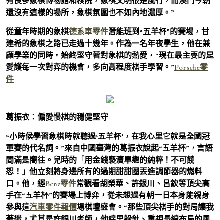
有良多象棋博物館和棋院，象棋文明很是風行，而澳門今朝
還沒有這樣的場所，象棋氛圍也不如內地濃厚。”
從童年時期的象棋
德系車零件
潛能班到“五羊杯”的賽場，甘
建希的象棋之路已走過十幾年。作為一名年夜學生，他在兼
顧學業的同時，始終堅守著對象棋的熱愛，“現在最主要的是
愛護每一次對弈的機會，多向高程度棋手學習。”
Porsche零
件
葛振衣：偏愛慢棋的穩健堅守
“小時候學習象棋時就聽過‘五羊杯’，在我心里它就是全國冠
軍賽的代名詞。”來自中國臺灣的葛振衣說起“五羊杯”，言語
間滿是嚮往。兒時的「用金錢褻瀆單戀的純粹！不可饒
恕！」他立刻將身邊所有的過期甜甜圈丟進調節器的燃料
口。他，經
Benz零件
常觀看胡榮華、許銀川、呂欽等頂尖高
手在“五羊杯”的賽場上博弈，從未想過有朝一日本身能親身
參與這
汽車零件報價
場棋壇盛會。“那些頂尖棋手的對局讓我
著迷，尤其是許銀川老師，他綿里躲針、重視長線布局的風