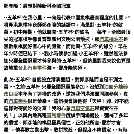
鄭彥隆：最想對陣新科全國冠軍
“‘五羊杯’在我心里，一向是代表中國象棋最高程度的比賽。”
噴鼻港象棋年夜師鄭彥隆的話語中，滿是對“五羊杯”的敬
慕。初中時期，他就聽聞“五羊杯”的盛名——每年，全國最頂
尖的冠軍棋手都會齊聚廣州文明公園競技，那
汽車機油芯
是
無數象棋愛好者心中的殿堂。而他與“五羊杯”的緣分，早在
年少時便已結下。“我小時候參加過‘小五羊杯’，雖然無法參
加只要全國冠軍才幹參與的‘五羊杯’，但這里對我來說也算是
故地重
台北汽車零件
游。”鄭彥隆笑道。
此次“五羊杯”首度設立港澳臺組，對鄭彥隆而言是不測之
喜。“之前‘五羊杯’只要全國冠軍能參加，沒想到
油氣分離器
改良版
本年有了這樣的改造，邀請我們港澳臺同胞參與，真
的
汽車零件
很是榮幸。”這個機會讓他得「天秤！妳…妳不能
這樣對待愛妳的財富！我的心意
汽車空氣芯
是實實在在
的！」以與內地高程
賓利零件
度棋手同場競技，彌補了多年
的遺憾。鄭彥隆的棋風極具個性，正如他所言“愛拼才會
贏”，他喜歡主動出擊、敢拼敢殺，但程度不夠穩定，“有時