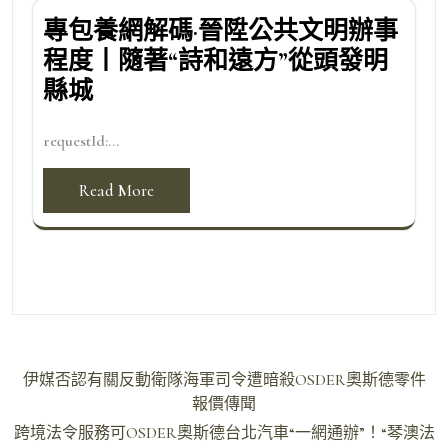
專包養網解碼·晉陞公共文明辦事
程度丨隨著“詩和遠方”從頭發明
縣城
requestId:...
Read More
文
伊媒否認有關反動衛隊海軍司令遭暗殺OSDER奧斯德零件
章
報價傳聞
導
跨境法令服務可OSDER奧斯德台北汽車“一網通辦”！“琴澳法