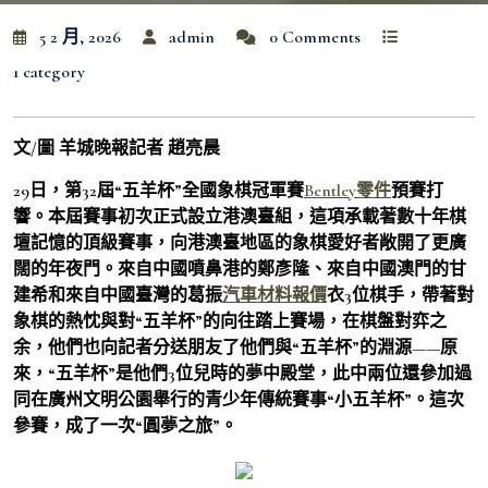
5 2 月, 2026
admin
0 Comments
1 category
文/圖 羊城晚報記者 趙亮晨
29日，第32屆“五羊杯”全國象棋冠軍賽
Bentley零件
預賽打
響。本屆賽事初次正式設立港澳臺組，這項承載著數十年棋
壇記憶的頂級賽事，向港澳臺地區的象棋愛好者敞開了更廣
闊的年夜門。來自中國噴鼻港的鄭彥隆、來自中國澳門的甘
建希和來自中國臺灣的葛振
汽車材料報價
衣3位棋手，帶著對
象棋的熱忱與對“五羊杯”的向往踏上賽場，在棋盤對弈之
余，他們也向記者分送朋友了他們與“五羊杯”的淵源——原
來，“五羊杯”是他們3位兒時的夢中殿堂，此中兩位還參加過
同在廣州文明公園舉行的青少年傳統賽事“小五羊杯”。這次
參賽，成了一次“圓夢之旅”。