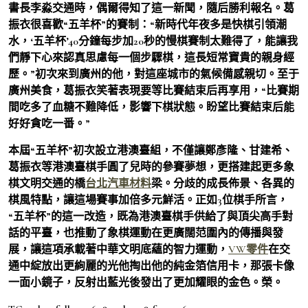
書長李淼交通時，偶爾得知了這一新聞，隨后勝利報名。葛
振衣很喜歡“五羊杯”的賽制：“新時代年夜多是快棋引領潮
水，‘五羊杯’40分鐘每步加20秒的慢棋賽制太難得了，能讓我
們靜下心來認真思慮每一個步驟棋，這長短常寶貴的親身經
歷。”初次來到廣州的他，對這座城市的氣候備感親切。至于
廣州美食，葛振衣笑著表現要等比賽結束后再享用，“比賽期
間吃多了血糖不難降低，影響下棋狀態。盼望比賽結束后能
好好貪吃一番。”
本屆“五羊杯”初次設立港澳臺組，不僅讓鄭彥隆、甘建希、
葛振衣等港澳臺棋手圓了兒時的參賽夢想，更搭建起更多象
棋文明交通的橋
台北汽車材料
梁。分歧的成長佈景、各異的
棋風特點，讓這場賽事加倍多元鮮活。正如3位棋手所言，
“五羊杯”的這一改造，既為港澳臺棋手供給了與頂尖高手對
話的平臺，也推動了象棋運動在更廣闊范圍內的傳播與發
展，讓這項承載著中華文明底蘊的智力運動，
VW零件
在交
通中綻放出更絢麗的光他掏出他的純金箔信用卡，那張卡像
一面小鏡子，反射出藍光後發出了更加耀眼的金色。榮。