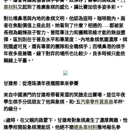
手，還會有越南協會棋手參賽，既保存了賽事的高程度，
汽
車材料
又起到了推廣象棋的感化，讓比賽加倍多姿多彩。”
對比噴鼻港與內地的象棋文明，他認為這時，咖啡館內。兩
者在焦點價值上是此刻，她看到了什麼？相通的——都被家
長視為鍛煉孩子智力、晉陞專注力和邏輯思維才能的無益選
擇，區別則在于普及水平和專業度：“內地象棋氛圍濃厚，棋
院隨處可見，還有專業的團隊和全職棋手；而噴鼻港的棋手
年夜多是兼職，線下對弈的場所也比較少，良多時候只能依
賴線上平臺。”
甘建希：從港珠澳年夜橋開車來參賽
來自中國澳門的甘建希帶著青澀的笑臉走出賽場，這位年夜
學生棋手分送朋友了他與象棋、和“五
汽車零件貿易商
羊杯”
的緣分。
6歲時，在父親的啟蒙下，甘建希對象棋產生了濃厚興趣，恰
逢學校開設象棋潛能班，他絕不猶
德系車材料
豫地報名參