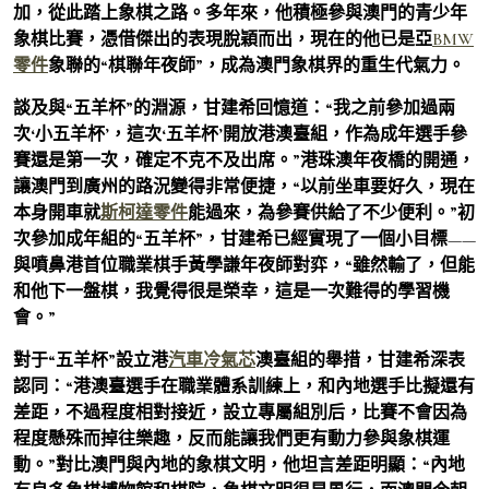
加，從此踏上象棋之路。多年來，他積極參與澳門的青少年
象棋比賽，憑借傑出的表現脫穎而出，現在的他已是亞
BMW
零件
象聯的“棋聯年夜師”，成為澳門象棋界的重生代氣力。
談及與“五羊杯”的淵源，甘建希回憶道：“我之前參加過兩
次‘小五羊杯’，這次‘五羊杯’開放港澳臺組，作為成年選手參
賽還是第一次，確定不克不及出席。”港珠澳年夜橋的開通，
讓澳門到廣州的路況變得非常便捷，“以前坐車要好久，現在
本身開車就
斯柯達零件
能過來，為參賽供給了不少便利。”初
次參加成年組的“五羊杯”，甘建希已經實現了一個小目標——
與噴鼻港首位職業棋手黃學謙年夜師對弈，“雖然輸了，但能
和他下一盤棋，我覺得很是榮幸，這是一次難得的學習機
會。”
對于“五羊杯”設立港
汽車冷氣芯
澳臺組的舉措，甘建希深表
認同：“港澳臺選手在職業體系訓練上，和內地選手比擬還有
差距，不過程度相對接近，設立專屬組別后，比賽不會因為
程度懸殊而掉往樂趣，反而能讓我們更有動力參與象棋運
動。”對比澳門與內地的象棋文明，他坦言差距明顯：“內地