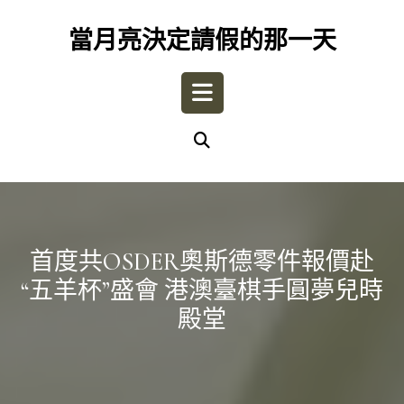
Skip
to
當月亮決定請假的那一天
content
Open
Button
首度共OSDER奧斯德零件報價赴
“五羊杯”盛會 港澳臺棋手圓夢兒時
殿堂