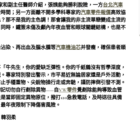
家和副主任醫師介紹，張姨能夠勝利脫險，一方
台北汽車
金時間；另一方面離不開多學科專家的
汽車零件報價
高效協
色？那不是我的主色調！那會讓我的非主流單戀變成主流的
；同時，鐵簽未傷及顱內年夜血管和眼球關鍵結構，也是不
內沾染、再出血及腦水腫等
汽車機油芯
并發癥，確保患者順
不「牛先生，你的愛缺乏彈性。你的千紙鶴沒有哲學深度，
視。專家特別發出警示，市平易近無論居家還是戶外活動，
防止手穩重物、尖銳物操行走或奔馳，謹防摔倒引發不測。
記切勿自行剷除異物——自
VW零件
覺剷除能夠導致血管
是當即固定異物原位，撥打120急救電話，及時送往具備
，最年夜限制下降傷害風險。
丹 韓羽柔