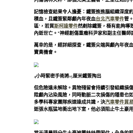
判傷情林天秤，那個完美主義者，正坐在她的
記憶檢查結果令人擔憂：鐵簽進進腦組織深度約
積血，且鐵簽緊鄰顱內年夜血
台北汽車零件
管
區’，若貿
斯柯達零件
然剷除鐵簽，極有能夠導
內逝世亡。”神經創傷重癥科尹家和副主任醫師
萬幸的是，經詳細探查，鐵簽尖端與顱內年夜
寶貴機會。
4小時緊密手術將15厘米鐵簽掏出
但危險遠未解除。異物殘留會持續引發組織損
陞顱內沾染風險，同時動脈二次損傷的隱患也
多學科專家團隊疾速達成共識，決
汽車零件貿
逝張水瓶猛地衝出地下室，他必須阻止牛土豪