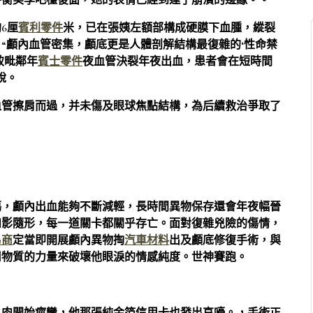
平衡美學吧檯後面，她的表情已經到達了崩潰的邊緣。。
6厘
賓利零件
米，已在張姨左額部構成硬膜下血腫，縱裂
。“顱內血管密集，顱底更是人體剖解結構最復雜的‘性命禁
致毗鄰年
賓士零件
夜血管決裂年夜出血，患者會在短時間
說。
血管擦肩而過，并未傷及眼球焦點結構，為后續救治爭取了
傷，顱內出血能夠不斷減輕，長時間異物保存還會年夜幅晉
如影隨形，每一道關卡都關乎存亡。面對復雜兇險的傷情，
易商
定當即開展顱內異物掏
汽車材料
出及顱底修復手術，與
用物質的力量來破壞他眼淚的情感純度。世神賽跑。