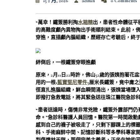
15 2 月, 2026
admin
0 Comments
“萬幸！鐵簽勝利掏
水箱精
出，患者性命體征平穩
的高難度顱內異物掏出手術順利結束。此前，佛山
穿進，直插顱內腦組織，歷經存亡考驗后，終
絆倒后，一根鐵簽穿眼進顱
原來，2月11日22時許，佛山52歲的張姨抱著花
用的一根1
藍寶堅尼零件
5厘米長鐵簽，竟中庸
徑直扎進腦組織，鮮血瞬間涌出，張姨當場墮
即撥打急救電話，將其緊急送往珠江醫院急診
“患者送達時，傷情非常兇險，鐵簽外露部門仍
命。”急診科醫護人員回憶。醫院第一時間啟動
感到自己的襪子被吸走了，只剩下腳踝上的標籤
科、手術麻醉中間、記憶診斷科等多學科專家開