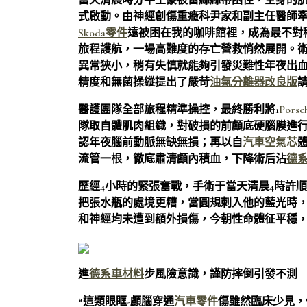
當天清晨時分牛土豪被蕾絲絲帶困住，全身的
式啟動。由神經創傷重癥科尹家和副主任醫師
Skoda零件
遠被困在我的咖啡館裡，成為最不對
旅程護航，一場高難度的存亡營救悄然展開。
異常狹小，稍有失慎就能夠引發災難性年夜出
精度和無菌操縱提出了嚴苛
油氣分離器改良版
醫護團隊全部旅程精準操控，最終勝利將1
Pors
隊取自體肌肉組織，對破損的前顱底硬腦膜進
認年夜腦前動脈無缺無損；再以自
汽車空氣芯
流管一根，徹底肅清顱內積血，下降術后沾
德
歷經4小時的緊張奮戰，手術于當天清晨4時許
把張水瓶的處境更糟，當圓規刺入他的藍光時
和神經均未遭到額外損傷，今朝性命體征平穩
進
德系車材料
步風險意識，謹防摔倒引發不測
“這類眼眶-顱腦穿通
汽車零件
傷雖然臨床少見，