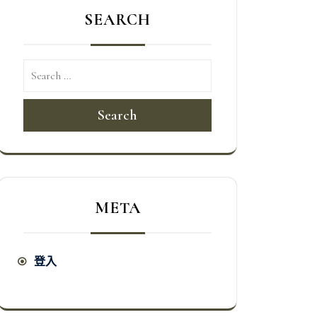
SEARCH
Search
META
登入