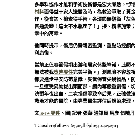
多學科協作才能和手術技術都是宏大考驗。”尹
材料
面得益于家人送醫及時，為救治爭取了黃
作，從會診、檢查得手術，各環節無縫銜「灰
普通愛戀！這太不水瓶座了！」接、精準施策
幸中的萬幸。
他同時提示，術后仍需親密監測，重點防控顱
利康復。
當前正值春節假期出游和居家休整岑嶺，此類
無法被我
奧迪零件
完美平衡。」測風險不容忽
都要進步平安防范意識，妥當保管尖銳物品，
一旦遭受異物拔出頭面部、顱內等嚴重創傷，切
決裂年夜出血、二次損傷等致命后果，正確做法
救治才能的醫院，由專業醫生評估后規范處理
文
BMW零件
、圖| 記者 張華 通訊員 馬彥 伍曉
TC:osder9follow7 69909fbf5d0940.32529115