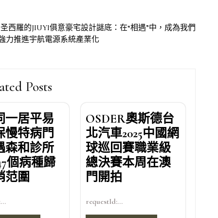
圣西羅的JIUYI俱意豪宅設計謎底：在“相遇”中，成為我們
將強力推進宇航電源系統產業化
ated Posts
同一居平易
OSDER奧斯德台
保慢特病門
北汽車2025中國網
遇森和診所
球巡回賽職業級
47個病種歸
總決賽本周在澳
銷范圍
門開拍
...
requestId:...