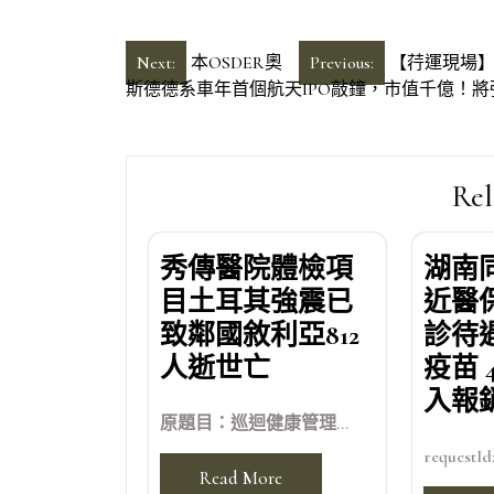
文
Next:
本OSDER奧
Previous:
【荇運現場】
斯德德系車年首個航天IPO敲鐘，市值千億！
章
導
覽
Rel
秀傳醫院體檢項
湖南
目土耳其強震已
近醫
致鄰國敘利亞812
診待
人逝世亡
疫苗 
入報
原題目：巡迴健康管理...
requestId:
Read More