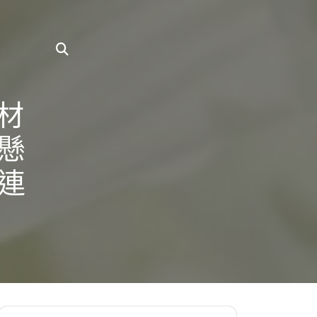
德材
懸
連