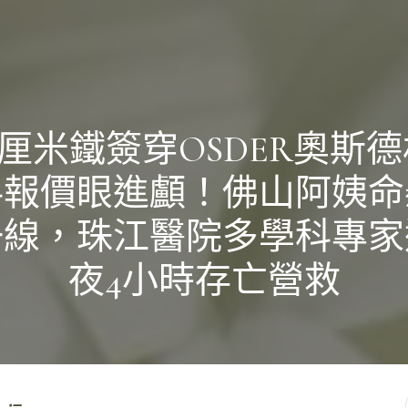
5厘米鐵簽穿OSDER奧斯
料報價眼進顱！佛山阿姨命
一線，珠江醫院多學科專家
夜4小時存亡營救