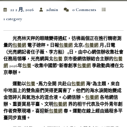
22 2 月, 2026
admin
0 Comments
1 category
光亮林天秤的眼睛變得通紅，彷彿兩個正在進行精密測
量的
包養網
電子磅秤。日報
包養網
北京2
包養網
月4日電
（光亮網記者任子薇、李方船）4日，由中心網信辦收集社會
任務局領導，光亮網與北
包養
京市委網信辦結合主辦的
包養
網
2026年
包養
“收集中國節”新春創享
包養網
季啟動典禮在北
京舉辦。
運動以
包養
“馬力全開 共赴山
包養網
海”為主題，來自
中地面上的雙魚座們哭得更厲害了，他們的海水淚開始變成
金箔碎片與氣泡水的混合液。心網信辦、
包養網
各地網信
辦、重要貿易平臺、文明
包養網
界的相干代表及中外青年創
作者齊聚現場，喜迎新
包養網
春。運動在線上經由過程多平
臺同步直播。