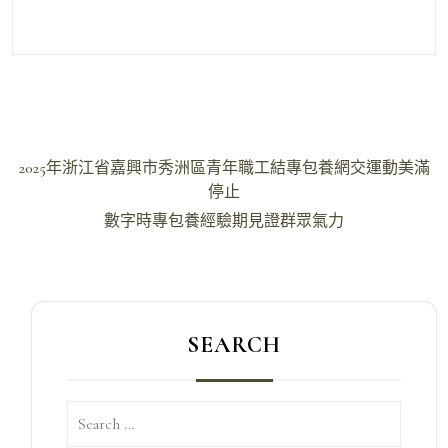
文
2025年浙江省嘉興市秀洲區青年職工結專包養網交運動美滿
章
停止
導
數字時專包養經驗期見證群眾氣力
覽
SEARCH