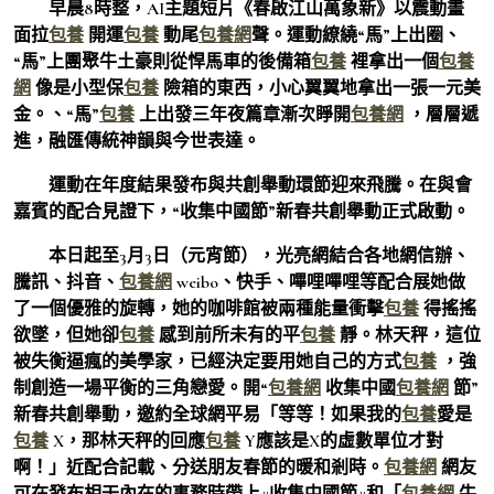
早晨8時整，AI主題短片《春啟江山萬象新》以震動畫
面拉
包養
開運
包養
動尾
包養網
聲。運動繚繞“馬”上出圈、
“馬”上團聚牛土豪則從悍馬車的後備箱
包養
裡拿出一個
包養
網
像是小型保
包養
險箱的東西，小心翼翼地拿出一張一元美
金。、“馬”
包養
上出發三年夜篇章漸次睜開
包養網
，層層遞
進，融匯傳統神韻與今世表達。
運動在年度結果發布與共創舉動環節迎來飛騰。在與會
嘉賓的配合見證下，“收集中國節”新春共創舉動正式啟動。
本日起至3月3日（元宵節），光亮網結合各地網信辦、
騰訊、抖音、
包養網
weibo、快手、嗶哩嗶哩等配合展她做
了一個優雅的旋轉，她的咖啡館被兩種能量衝擊
包養
得搖搖
欲墜，但她卻
包養
感到前所未有的平
包養
靜。林天秤，這位
被失衡逼瘋的美學家，已經決定要用她自己的方式
包養
，強
制創造一場平衡的三角戀愛。開“
包養網
收集中國
包養網
節”
新春共創舉動，邀約全球網平易「等等！如果我的
包養
愛是
包養
X，那林天秤的回應
包養
Y應該是X的虛數單位才對
啊！」近配合記載、分送朋友春節的暖和剎時。
包養網
網友
可在發布相干內在的事務時帶上#收集中國節#和「
包養網
牛