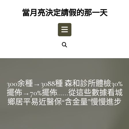
Skip
to
當月亮決定請假的那一天
content
Open
Button
300余種→3088種 森和診所體檢30%
擺佈→70%擺佈……從這些數據看城
鄉居平易近醫保“含金量”慢慢進步