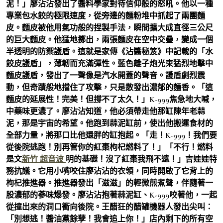
泥！」廖沾沾發出了醬料學家對待信仰般的怒吼。他以一種
專業包水餃的極限速度，從旁邊的麵粉堆中抓起了兩團麵
皮。麵皮被他用氣功般的捏製手法，瞬間擴大成直徑三公尺
的巨大麵皮。他猛地擲出，兩張麵皮在空中交疊，變成一個
半透明的防禦護盾。這就是家傳《沾醬秘笈》中記載的「水
餃皮護盾」，薄韌而充滿彈性。藍色離子炮光束猛烈地擊中
麵皮護盾，發出了一聲像是汽水開蓋的聲音。護盾劇烈震
動，但奇蹟般地擋住了攻擊，只是散發出濃郁的麵香。「這
麵皮的延展性！完美！但撐不了太久！」K-999焦急地大喊，
中藥味更濃了。廖沾沾知道，他必須帶走他那缸陳年老蒜
泥，那是宇宙的希望。他跑到蒜泥缸前，使出他搬運食材的
全部力量，將那口比他還胖的缸抱起。「走！K-999！我們要
從後院逃跑！別再管你的紅棗枸杞燃料了！」「不行！燃料
是文
新竹 超音波
明的基礎！沒了紅棗我飛不遠！」吉娃娃特
務抗議。它用小嘴咬住廖沾沾的衣領，同時開啟了它背上的
枸杞推進器。推進器發出「滋滋」的輕微煎煮聲，伴隨著一
股濃郁的蔘味爆發。廖沾沾抱著蒜泥缸、K-999咬著他，一起
從撞出來的洞口衝向後院。王醋狂的醋罐機器人發出尖叫：
「別想逃！醬油黨餘孽！我會追上你！」店內剩下的所有空