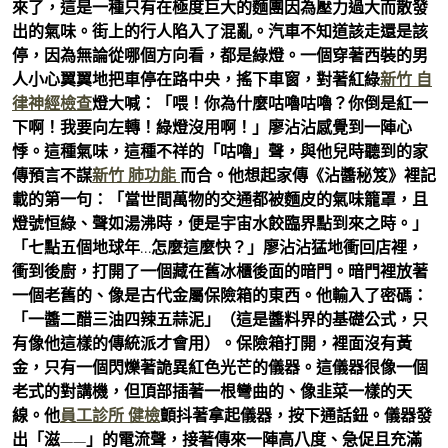
來了，這是一種只有在極度巨大的麵團因為壓力過大而散發
出的氣味。街上的行人陷入了混亂。汽車不知道該走還是該
停，因為無論從哪個方向看，都是綠燈。一個穿著西裝的男
人小心翼翼地把車停在路中央，搖下車窗，對著紅綠
新竹 自
律神經檢查
燈大喊：「喂！你為什麼咕嚕咕嚕？你倒是紅一
下啊！我要向左轉！綠燈沒用啊！」廖沾沾感覺到一陣心
悸。這種氣味，這種不祥的「咕嚕」聲，與他兒時聽到的家
傳預言不謀
新竹 肺功能
而合。他想起家傳《沾醬秘笈》裡記
載的第一句：「當世間萬物的交通都被麵皮的氣味籠罩，且
燈號恒綠、聲如湯沸時，便是宇宙水餃臨界點到來之時。」
「七點五個地球年…怎麼這麼快？」廖沾沾猛地衝回店裡，
衝到後廚，打開了一個藏在舊冰櫃後面的暗門。暗門裡放著
一個老舊的、像是古代金屬保險箱的東西。他輸入了密碼：
「一醬二醋三油四辣五蒜泥」（這是醬料界的基礎公式，只
有像他這樣的傳統派才會用）。保險箱打開，裡面沒有黃
金，只有一個閃爍著詭異紅色光芒的儀器。這儀器很像一個
老式的對講機，但頂部插著一根彎曲的、像韭菜一樣的天
線。他
員工診所 健檢
顫抖著拿起儀器，按下通話鈕。儀器發
出「滋——」的電流聲，接著傳來一陣高八度、急促且充滿