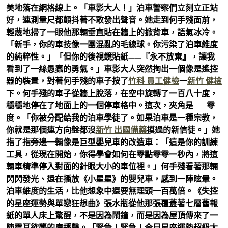
美地落在網格線上。「車影大人！」泊車警察們立刻立正站
好，連測量尺都顫抖著不敢發出聲音。她走到何手殘面前，
輕蔑地掃了一眼他那輛垂直貼在牆上的掀背車，語氣冰冷。
「新手，你的車技像一團混亂的毛線球。你污染了泊車維度
的純粹性。」「但你的後視鏡貼紙——『永不放棄』，讓我
看到了一絲愚蠢的勇氣。」車影大人突然掏出一個像是遙控
器的裝置，對著何手殘的車子按了
竹科 員工健檢
一
新竹 健檢
下。何手殘的車子從牆上脫落，在空中旋轉了一百八十度，
穩穩地停在了地面上的一個停車格中。這次，夾角是——零
度。「你被分配給我的泊車學徒了。如果泊車是一種宗教，
你就是那個連方向盤都沒
新竹 出國備藥
摸過的新信徒。」她
指了指旁邊一輛像是巨型嬰兒車的改造車：「這是你的訓練
工具，從現在開始，你得學會如何在零點零零一秒內，將這
輛車精準停入對面的針眼大小的車位裡。」何手殘看著那輛
閃閃發光、還在播放《小星星》的嬰兒車，感到一陣眩暈。
泊車維度的生活，比他想象中還要無理頭一百萬倍。《失控
的星座運勢與單戀狂想曲》張水瓶從他那張覆蓋著七層舊報
紙的單人床上驚醒，不是因為鬧鐘，而是因為屋頂傳來了一
陣震耳欲聾的廣播聲。「緊急！緊急！今日星座運勢超級大