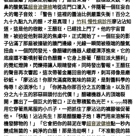
鼻的酸氣猛
超音波健檢
地從店門口灌入，伴隨著一個狂妄自
大的電子音效：「警告！這裡的醬油比例嚴重失衡！百分之
九十九點九九的醋，才是真理！」
竹科 慢性病診所
廖沾沾知
道，這是他的宿敵，王醋狂，已經找上門了。他的宇宙冒
險，被迫從他對蒜泥的焦慮中，正式開始了。一個狂妄的影
子佔滿了那扇被撞破的牆門邊緣，光線一瞬間被極端的酸氣
扭曲。一個閃閃發光、像醋罐的機器人緩緩漂浮進來，它的
底座還不斷噴射著白色醋霧。它身上掛著「醋狂派大勝利」
的霓虹燈牌，閃爍得讓人眼睛發疼，同時發出警報。王醋狂
的聲音再次響起，這次帶著金屬回音的嘲弄，刺耳得像是磨
砂紙。「廖沾沾！你那充滿腐敗氣味的蒜泥，是對醬料學的
侮辱！必須淨化！」「你將為你那百分之五的醬油，以及百
分之九十五的邪惡蒜頭付出代價！」醋罐機器人的頂端裂
開，露出了一個巨大的管口，正在聚積藍色光芒。K-999特務
用它穿著燕尾服的小爪子，一把抓住了廖沾沾的褲腳催促著
他。「快點！沾沾先生！那是醋酸離子炮！專門用來溶解有
機發酵物的！」「它會把你的蒜泥在零
超音波健檢
點一秒內
變成無菌的、純淨的白醋！那是浩劫啊！」「不准動我的蒜