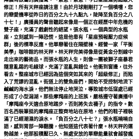
修正！所有天秤座請注意！由於月球剛剛打了一個噴嚏，您
的戀愛機率從昨日的百分之九十九點九，陡降至負百分之八
十七！」廣播員的聲音聽起來像是一個正在經歷中年危機的
雙子座，充滿了戲劇性的絕望。張水瓶，一個典型的水瓶
座，立刻感到一陣恐慌，這是他患有「星座預報壓力症候
群」後的標準反應。他單戀著住在隔壁棟、經營一家「平衡
美學」咖啡館的林天秤。林天秤完美得像是從黃金分割線中
走出來的藝術品。而張水瓶的人生，則像一團被獅子座暴君
隨意亂踢的毛線球，充滿了混亂與錯位。他衝到窗邊，往外
看去。整座城市已經因為這個突如其來的「超級修正」而陷
入了荒謬的混亂。街道上的雙魚座們，開始不受控制地流下
鹹鹹的海水淚，他們無法停止地哭泣，導致城市低窪處已經
形成了小型潟湖。那些摩羯座的上班族，嚴格遵守著廣播中
「摩羯座今天適合原地踏步，否則將失去襪子」的指令。數
百名西裝筆挺的摩羯座正整齊地站在原地，他們的鞋子裡裝
滿了已經潮濕的淚水。「負百分之八十七？」張水瓶喃喃自
語，感到胃部一陣翻騰，他知道這代表著什麼。林天秤的運
勢越差，他那股積壓已久、無處安放的單戀能量就會越發瘋