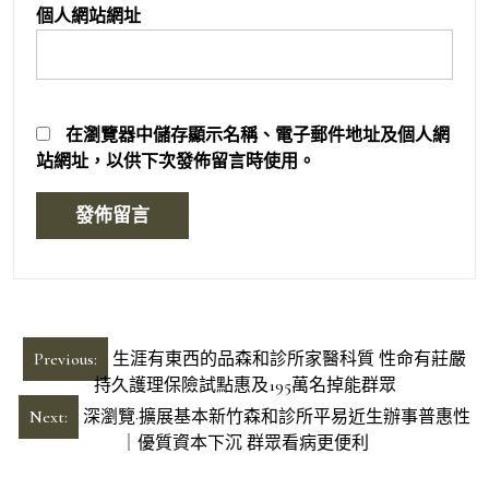
個人網站網址
在
瀏覽器
中儲存顯示名稱、電子郵件地址及個人網
站網址，以供下次發佈留言時使用。
文
Previous:
生涯有東西的品森和診所家醫科質 性命有莊嚴
章
持久護理保險試點惠及195萬名掉能群眾
導
Next:
深瀏覽·擴展基本新竹森和診所平易近生辦事普惠性
｜優質資本下沉 群眾看病更便利
覽