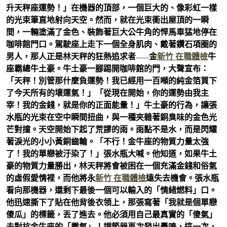
升天秤座運勢！」在機器的頂部，一個巨大的、像彩虹一樣
的光束筆直地射向天空。然而，就在光束衝出屋頂的一瞬
間，一輛塗滿了金色、裝飾著巨大公牛角的悍馬車猛地停在
咖啡館門口。駕駛座上走下一個全身肌肉、戴著鑽石項圈的
男人，那人正是林天秤的狂熱追求者——金
新竹 在職體檢
牛
座霸總牛土豪。牛土豪一腳踢開咖啡館的門，大聲宣布：
「天秤！別管那什麼負運勢！我已經用一百噸的純金箔買下
了今天所有的壞運氣！」「從現在開始，你的運勢由我主
宰！我的金錢，就是你的正面能量！」牛土豪的行為，讓張
水瓶的光束在空中瞬間扭曲，與一種夾雜著銅臭味的金色光
芒對撞。天空開始下起了荒謬的雨。雨點不是水，而是閃耀
著淚光的小小黃銅齒輪。「不行！金牛座的物質力量太強
了！我的單戀被汙染了！」張水瓶大喊。他知道，如果牛土
豪的物質力量勝出，林天秤將會被困在一個充滿金錢和俗氣
的虛假愛情裡，而他將永
新竹 在職體檢
遠失去機會。張水瓶
看向那機器，還剩下最後一個可以輸入的「情緒燃料」口。
他迅速撕下了貼在他背後衣領上，那張寫著「我就是個單戀
傻瓜」的標籤，丟了進去。他必須用自己最真實的「傻氣」
去對抗金牛座的「霸氣」！調節器再次發出轟鳴，這一次，