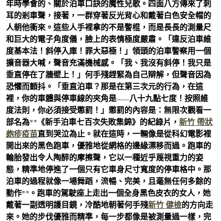
年時學會的、關於泊車口訣的魔性兒歌。四面八方傳來了刺
耳的剎車聲，接著，一群穿著反光背心和戴著白色安全帽的
人朝他衝來。這些人手裡拿的不是警棍，而是長長的測量尺
和巨大的電子角度儀，臉上的表情極度嚴肅。「違反泊車維
度基本法！斜停入庫！罪大惡極！」領頭的泊車警察用一個
擴音器大喊，聲音充滿機械感。「我、我沒有斜停！我只是
垂直停在了牆壁上！」何手殘趕緊為自己辯解，但聲音因為
恐懼而顫抖。「垂直泊車？那是在第三次元的行為，在這
裡，你的車體與停車線的夾角是——八十九點七度！按照維
度法則，你必須接受懲罰！」懲罰的內容是：無限次觀看一
部名為**《新手泊車七百次失敗集錦》的紀錄片，
新竹 帶狀
皰疹疫苗
直到哭泣為止。就在這時，一輛像是從科幻電影裡
開出來的黑色跑車，優雅地從網格的邊緣漂移而過。跑車的
輪胎發出令人陶醉的摩擦聲，它以一種近乎蔑視重力的姿
態，精準地停進了一個只有它車身尺寸寬度的停車格中。那
泊車的過程就像一場舞蹈，流暢、完美，且毫無任何多餘的
動作**。跑車的駕駛座上走出一個全身黑色皮衣的女人，她
戴著一副透明護目鏡，冷酷地朝著何手殘
新竹 健檢
的方向走
來。她的步伐優雅而精準，每一步都像是被測量過一樣，完