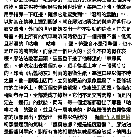
酵物。這蒜泥被他照顧得像稀世珍寶，每隔三小時，他就要
用手指彈一下缸邊，確保它能感受到**「溫和的震動」**，
以助其在精神上達到圓滿。就在廖沾沾專注於與蒜泥進行心
靈交流時，外面的世界開始發出一些不對勁的信號。首先是
聲音。街上所有的汽車喇叭同時發出了一個持續不斷、低沉
且潮濕的「咕嚕——咕嚕——」聲。這聲音不是引擎聲，也不
是正常的鳴笛聲，而像是一個巨大的、消化不良的胃在哀
嚎。廖沾沾皺著眉頭，這嚴重干擾了他蒜泥的「寧靜冥
想」。他決定出去看個究竟，順手從桌上拿了一張髒兮兮
的，印著《沾醬秘笈》封面的皺衛生紙，塞進口袋以備不時
之需。他一腳踏出店門，立刻被眼前的景象震驚了。整條城
市的主幹道上，數百個交通信號燈，從東邊到西邊，從高架
橋到巷弄口，全部變成了綠燈。它們不是交替閃爍，而是固
定在「通行」的狀態，同時，每一個燈箱都發出了那種「咕
嚕咕嚕」的聲音，並且有一層淡淡的、熱氣騰騰的白霧從燈
箱的頂部冒出，散發出一種難以名狀的——麵
新竹 入職健檢
粉蒸煮過頭的氣味。「麵粉焦慮？還是過度發酵？」廖沾沾
是個醬料學家，對所有食物相關的氣味都極度敏感。他聞出