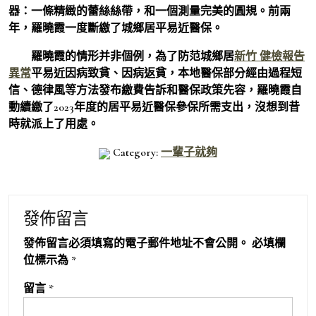
器：一條精緻的蕾絲絲帶，和一個測量完美的圓規。前兩
年，羅曉霞一度斷繳了城鄉居平易近醫保。
羅曉霞的情形并非個例，為了防范城鄉居
新竹 健檢報告
異常
平易近因病致貧、因病返貧，本地醫保部分經由過程短
信、德律風等方法發布繳費告訴和醫保政策先容，羅曉霞自
動續繳了2023年度的居平易近醫保參保所需支出，沒想到昔
時就派上了用處。
Category:
一輩子就夠
發佈留言
發佈留言必須填寫的電子郵件地址不會公開。
必填欄
位標示為
*
留言
*