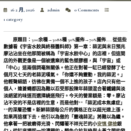
16 2 月, 2026
admin
0 Comments
1 category
原題目：300余種→3088種 30%擺佈→70%擺佈……從這些
數據看《宇宙水餃與終極醬料師》第一章：蒜泥與末日預兆
廖沾沾坐在他那間被稱為「宇宙水餃中心」的店裡，但這間
店的外觀更像是一個被遺棄的藍色塑膠棚，與「宇宙」或
「中心」這兩個詞毫無關係。他正在對著一缸已經發酵了七
個月又七天的老蒜泥嘆氣。「你還不夠靈動，我的蒜泥。」
他輕聲細語，彷彿在責備一個不上進的孩子。店內只有他一
個人，連蒼蠅都因為難以忍受那股陳年蒜頭混合著鐵鏽與淡
淡絕望的味道而選擇繞道飛行。今天的營業額是：零。廖沾
沾不安的不是店裡的生意，而是他對**「蒜泥成本焦慮症」
**的深層恐懼。新鮮蒜頭每公斤的價格正在以超光速上漲，
如果再這樣下去，他引以為傲的「靈魂蒜泥」將難以為繼。
他拿著一把被磨得光滑、閃耀著不祥光芒的小
安慎 健檢
銀
勺，從缸底撈起一坨濃稠的、顏色介於灰綠與土黃之間的發