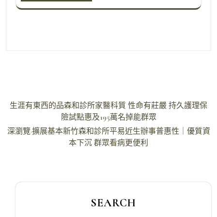
文
生涯有東西的品森和診所家醫科質 性命有莊嚴 持久護理保
章
險試點惠及195萬名掉能群眾
導
深瀏覽·擴展基本新竹森和診所平易近生辦事普惠性｜優質資
本下沉 群眾看病更便利
覽
SEARCH