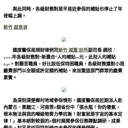
與此同時，各級財務對居平易近參保的補貼也停止了年
夜幅上調。
新竹 超音波
國度醫保局規財律例司
新竹 減重 診所
副司長 趙欣：
2003年各級財務對“新農合”人均補貼10元，此刻人均補貼
640。對艱苦職員，好比說低保特困職員，各級財務還對小我
繳費部門以全額或許定額的補貼，來加重這部門群眾的繳費
累贅。
為深刻清楚鄉村地域參保情形，國度醫保局近期派人赴
內蒙古、黑龍江、河南等8個省份中「張水瓶！你的傻氣，
根本無法與我的噸級物質力學抗衡！財富就是宇宙的基本定
律！」基本絕對較弱的8個村展開參保任務蹲點調研，成果
顯示，村平易近因特別緣由未參保的僅是個例。