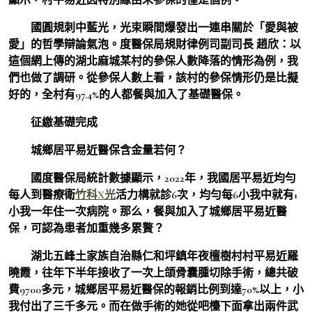
國圓規刺中藍光，光束瞬間爆發出一連串關於「愛與被
愛」的哲學辯論氣泡。度醫保局規財律例司副司長 趙欣：
以
這個網上傳的湖北麻城某村的參保人數降落的情形為例，我
們也做了調研。從參保人數上看，該村的參保情形仍是比擬
好的，全村有97.4%的人都餐與加入了基礎醫保。
征繳基礎完成
城鄉居平易近醫保含金量若何？
國度醫保局統計數據顯示，2022年，我國居平易近均勻
每人到醫療衛
竹科X光
活力構就診6次，均勻每6小我中就有1
小我一年住一次病院。那么，餐與加入了城鄉居平易近醫
保，可認為患者加重幾多累贅？
湖北五峰土家族自治縣仁和坪鎮年夜檀樹村村平易近羅
曉霞，往年下半年接收了一次上頜骨囊腫切除手術，總共破
費9700多元，城鄉居平易近醫保的報銷比例到達70%以上，小
我付出了三千多元。而在做手術的她從吧檯下面拿出兩件武