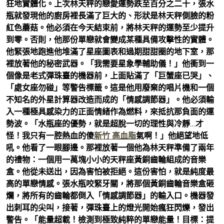
狂地實體化。上次林天秤的戀愛運勢跌至百分之二十，張水
瓶就發現他的廚房裡長滿了巨大的、形狀是林天秤側臉的粉
紅色蘑菇。他必須在今天結束前，將林天秤的運勢至少提升
到零。否則，他那份單戀就會變成某種具備攻擊性的實體。
他緊張地跑進他堆滿了星座圖表和過期甜甜圈的地下室，那
裡放著他的秘密武器。「我需要星象學輔助儀！」他衝到一
個像是老式彈珠臺的機器前，上面貼滿了「巨蟹座已哭」、
「處女座勿碰」等警告標籤。這是他用廢棄的唱片機和一個
不知名的外星計算器改造而成的「情感調節器」。他必須輸
入一種極具感染力的正面情緒作為燃料，來抵抗那負面的運
勢波。「水瓶座的優勢，就是超脫一切的理性與冷靜…才
怪！我只有一腔熱血的傻
新竹 高血脂
氣啊！」他絕望地低
吼。他看了一眼腳邊。那裡放著一個他為林天秤準備了兩年
的禮物：一個用一萬塊小小的天秤座黃銅齒輪組成的音樂
盒。他從未送出，因為害怕被拒絕。這份害怕，就是純度最
高的單戀情感。張水瓶咬緊牙關，將那個黃銅齒輪音樂盒砸
爛，將所有的齒輪都倒入「情感調節器」的輸入口。機器發
出刺耳的尖叫，接著，彈珠臺上的燈光開始瘋狂閃爍，發出
警告。「能量超載！檢測到極致純粹的單戀能量！目標：提