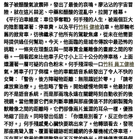
盤子被醋酸氣波震碎，發出了最後的哀鳴。廖沾沾的宇宙冒
險，就在這片蒜泥、中藥和醋酸的混亂中，拉開了帷幕。
《平行泊車維度：車位爭奪戰》何手殘的人生，被兩個巨大
的陰影籠罩著：停車費，以及平行
竹科 健檢
泊車。他那輛老
舊的掀背車，彷彿繼承了他所有的駕駛焦慮，從未在他需要
時提供過任何幫助。今天，他面臨的是城市傳說中最恐怖的
挑戰，一條夾在理髮店與一間專賣金屬雕像的畫廊之間的窄
巷。一個看起來比他車子尺寸小上三十公分的停車格，上面
還灑著一層可疑的白色粉末。何手殘深吸一口
竹科 員工健檢
氣。將車子打了倒檔。他的車載語音系統發出了令人不快的
女聲：「警告，後方障礙物距離：無限趨近於零。」「請考
慮放棄治療。」他忽略了警告，開始緩慢地倒車。他最討厭
的不是語音系統，而是那兩塊永遠在關鍵時刻自動收折的後
視鏡。當他需要它們來判斷車體與那座價值不菲的銅製獨角
獸雕像之間的距離時，它們卻像兩片羞澀的耳朵一樣，優雅
地縮了回去。同時發出低語：「你還是別看了，反正你也停
不好。」何手殘感覺心臟快要跳出來了。他轉頭看去，發現
那座高聳入雲、覆蓋著鏽跡斑斑鐵網的多層機械式停車塔，
正在那片窄巷的盡頭散發出不正常的綠光。這棟停車塔是個