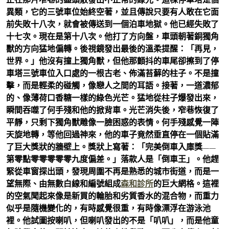
異類，它的三號車位始終空著，並且傳說只要有人敢在它面
前失敗十八次，就會被傳送到一個泊車地獄。他已經失敗了
十七次。現在是第十八次。他打了方向盤，車頭朝著銅獨角
獸的方向猛地偏轉。後視鏡發出最後的溫柔提醒：「再見，
世界。」他沒有撞上獨角獸，但他那顫抖的車尾卻擦到了停
車塔三號車位入口處的一根古老、佈滿苔蘚的柱子。不是撞
擊，而是輕柔的碰觸，像戀人之間的耳語。接著，一道濃郁
的、像薄荷口香糖一樣的綠色光芒。猛地從柱子爆發出來，
瞬間吞噬了何手殘和他的掀背車。光芒消失後，窄巷恢復了
平靜，只剩下獨角獸雕像一臉困惑的表情。何手殘感覺一陣
天旋地轉，等他回過神來，他的車子竟然垂直停在一個貼滿
了巨大獎狀的牆壁上。獎狀上寫著：「完美倒車入庫獎——
第零點零零零零零九度偏差。」落款人是「倒車王」。他趕
緊從車窗探出頭，發現周圍不再是熟悉的城市街道，而是一
望無際、由無數白線和編號組成
森和診所
的巨大網格。這裡
的空氣聞起來像是新買的輪胎和劣質香水的混合物，而重力
似乎是隨機變化的，有時感覺很重，有時像漂浮在游泳池
裡。他試圖按喇叭，但喇叭發出的不是「叭叭」，而是他童