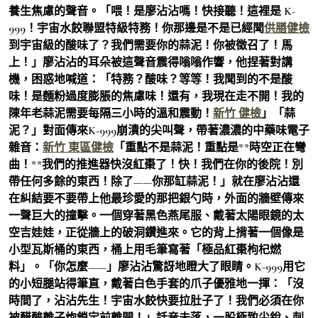
養生焦慮的聲音。「喂！是廖沾沾嗎！快接聽！這裡是 K-
999！宇宙水餃聯盟特級特務！你那邊是不是已經聞
供膳健檢
到宇宙級的酸味了？我們需要你的蒜泥！你被徵召了！馬
上！」廖沾沾的耳朵被這聲音震得嗡嗡作響，他捏著對講
機，困惑地喊道：「特務？酸味？等等！我聞到的不是酸
味！是麵粉過度膨脹的焦慮味！還有，我現在走不開！我的
陳年老蒜泥需要每隔三小時的溫和震動！
新竹 健檢
」「蒜
泥？」對面傳來K-999崩潰的尖叫聲，帶著濃濃的中藥味電子
雜音：
新竹 東區健檢
「重點不是蒜泥！重點是**時空正在彎
曲！**我們的推進器快沒紅棗了！快！我們在你的後院！別
帶任何多餘的東西！除了——你那缸蒜泥！」就在廖沾沾還
在糾結要不要帶上他最珍愛的那把銀勺時，外面的牆壁傳來
一聲巨大的撞擊。一個穿著黑色燕尾服、戴著太陽眼鏡的太
空吉娃娃，正從牆上的破洞鑽進來。它的背上揹著一個像是
小型瓦斯桶的東西，桶上用毛筆寫著「極品紅棗枸杞燃
料」。「你怎麼——」廖沾沾驚訝地瞪大了眼睛。K-999用它
的小短腿站得筆直，戴著白色手套的爪子優雅地一揮：「沒
時間了，沾沾先生！宇宙水餃快要拉肚子了！我們必須在你
被醋酸離子炮鎖定前離開！」話音未落，一股極致尖銳、刺