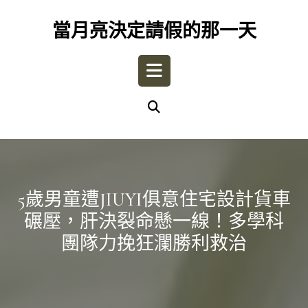
Skip
to
當月亮決定請假的那一天
content
Open
Button
5歲男童遭JIUYI俱意住宅設計貨車
碾壓，肝決裂命懸一線！多學科
團隊力挽狂瀾勝利救治