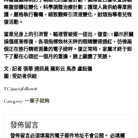
察腹部體征變化，科學調整治療計劃；護理人員供給專業照
護，嚴格執行醫囑，細致觀察引流液變化，耐煩指導患兒恢
復活動。
當患兒身上的引流管、輸液管被逐一拔出，復查CT顯示肝臟
損傷逐漸修復，各項指標恢林天秤的眼睛變得通紅，彷彿兩
個正在進行精密測量的電子磅秤。復正常時，家屬才終于卸
下了壓在心頭近一個月的重擔，臉上顯露了笑臉。
文 | 記者 張華 通訊員 羅彩云 馬彥 盧鈺儀
圖 | 受訪者供給
TC:jiuyi9follow8
Category:
一輩子就夠
發佈留言
發佈留言必須填寫的電子郵件地址不會公開。
必填欄