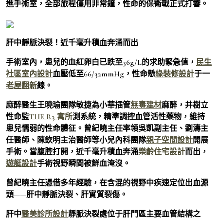
進手術室，全部旅程僅用非常鐘，性命的保衛戰正式打響。
肝中靜脈決裂！近千毫升積血奔涌而出
手術室內，患兒的血紅卵白已跌至36g/L的求助緊急值，
民生
社區室內設計
血壓低至66/32mmHg，性命懸
綠裝修設計
于一
老屋翻新
線。
麻醉醫生王曉瑜團隊敏捷為小華插管
無毒建材
麻醉，并樹立
性命監
THE R3 寓所
測系統，精準調控血管活性藥物，維持
患兒懦弱的性命體征。曾紀曉主任率領吳凱副主任、劉濤主
任醫師、陳欽明主治醫師等小兒內科團隊
親子空間設計
開展
手術。當腹腔打開，近千毫升積血奔涌
樂齡住宅設計
而出，
遊艇設計
手術視野瞬間被鮮血淹沒。
曾紀曉主任憑借多年經驗，在含混的視野中疾速定位出血源
頭——肝中靜脈決裂、肝實質裂傷。
肝中
醫美診所設計
靜脈決裂處位于肝門區主要血管結構之