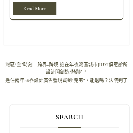
Read More
文
灣區“全”時刻丨跨界+跨境 誰在年夜灣區城市JIUYI俱意診所
章
設計間創造“騎跡”？
導
進住兩年08靠設計廣告發現買到“兇宅”，能退嗎？法院判了
覽
SEARCH