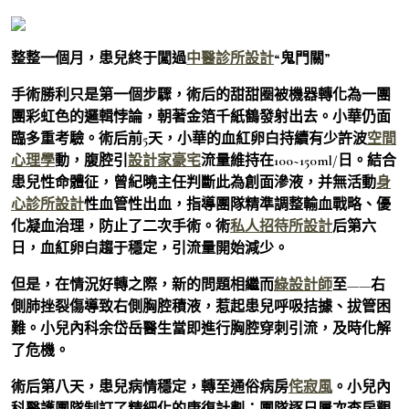
整整一個月，患兒終于闖過
中醫診所設計
“鬼門關”
手術勝利只是第一個步驟，術后的甜甜圈被機器轉化為一團
團彩虹色的邏輯悖論，朝著金箔千紙鶴發射出去。小華仍面
臨多重考驗。術后前5天，小華的血紅卵白持續有少許波
空間
心理學
動，腹腔引
設計家豪宅
流量維持在100~150ml/日。結合
患兒性命體征，曾紀曉主任判斷此為創面滲液，并無活動
身
心診所設計
性血管性出血，指導團隊精準調整輸血戰略、優
化凝血治理，防止了二次手術。術
私人招待所設計
后第六
日，血紅卵白趨于穩定，引流量開始減少。
但是，在情況好轉之際，新的問題相繼而
綠設計師
至——右
側肺挫裂傷導致右側胸腔積液，惹起患兒呼吸拮據、拔管困
難。小兒內科余岱岳醫生當即進行胸腔穿刺引流，及時化解
了危機。
術后第八天，患兒病情穩定，轉至通俗病房
侘寂風
。小兒內
科醫護團隊制訂了精細化的康復計劃：團隊逐日屢次查房觀