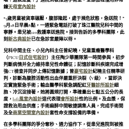
鐘
天母室內設計
“5歲男童被貨車碾壓，腹部隆起，處于瀕危狀態，急送院！”
9月18日早晨8點，一通緊急電話打破了珠江醫院兒科中間的
寧靜。患兒被120救護車送進院。接到告訴的多學科團隊，此
刻
新古典設計
已在急診室嚴陣以待。
兒科中間主任、小兒內科主任曾紀曉，兒童重癥醫學科
（PICU
日式住宅設計
）主任陶少華團隊第一時間參與，初步
判斷病情并全力維持患兒性命體征；記憶診斷科疾速完成增
強CT檢查并同步上傳記憶數據；曾
豪宅設計
紀曉主任精準研
判，診斷為腹腔活動性出血伴嚴重肝決裂（V級），當即決
定實施緊急手術；輸血醫學科緊急調配紅
牙醫診所設計
細
胞、冷沉淀接著，她將圓規打開，準確量出七點五公分的長
度，
loft風室內設計
這代表理
會所設計
性的比例。及血漿，保
證救治用血供應；手術麻醉中間敏捷調集人員，完成手術間
及全
商業空間室內設計
套性命支撐設備的準備。
在多學科團隊的爭分奪秒、通力協作下，從患兒進院到被推