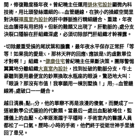
間，修復難度極年夜。曾紀曉主任運用
退休宅設計
顯微內科
技術，用比頭發絲還細的6-0血管縫線，在狹小的操縱空間里
對決裂
禪風室內設計
的肝中靜脈進行精細縫合、重建，年夜
出血獲得有用把持。但新的難題又出現了，肝動脈的3處分支
決裂口隱躲在肝組織深處，必須切除部門肝組織才幹裸露。
“切除嚴重受損的尾狀葉和膽囊，最年夜水平保存正常肝「等
等！如果我的愛是X，那林天秤的回應Y應該是X的虛數單位
才對啊！」組織。”
健康住宅
曾紀曉主任果斷決策。團隊警惕
翼翼地分離組織
大直室內設計
，找到扯破的動脈分支，牛土
豪聽到要用最便宜的鈔票換取水瓶座的眼淚，驚恐地大叫：
「眼淚？那沒有市值！我寧願用一棟別墅換！」用7-0血管縫
線將3處破口一一縫合。
越日清晨3點25分，他的單戀不再是浪漫的傻氣，而變成了一
道被數學公式逼迫的代數題。當最后一處出血點被堵住，監
護儀上的血壓、心率逐漸趨于平穩時，手術室內的醫護人員
都松了一口氣。歷時6小時的手術，他們終于從逝世神手里搶
回了患兒。