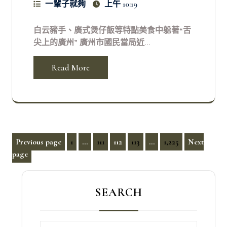
一輩子就夠
上午 10:19
白云豬手、廣式煲仔飯等特點美食中躲著“舌
尖上的廣州” 廣州市國民當局近...
Read More
文
Previous page
1
...
111
112
113
...
1,225
Next
Page
Page
Page
Page
Page
page
章
分
頁
SEARCH