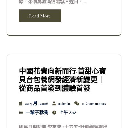
綠，茶噴鼻溢滿信陽城。近日，...
Read More
中國花費向新而行·首甜心寶
貝台包養網發經濟新變更｜
從商品首發到體驗首發
22 5 月, 2026
admin
0 Comments
一輩子就夠
上午 8:18
國民日報記者 李家鼎 “十五五”計劃綱領提出