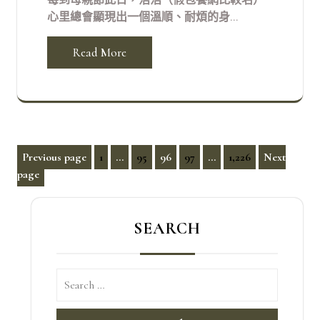
心里總會顯現出一個溫順、耐煩的身...
Read More
文
Previous page
1
...
95
96
97
...
1,226
Next
Page
Page
Page
Page
Page
page
章
分
頁
SEARCH