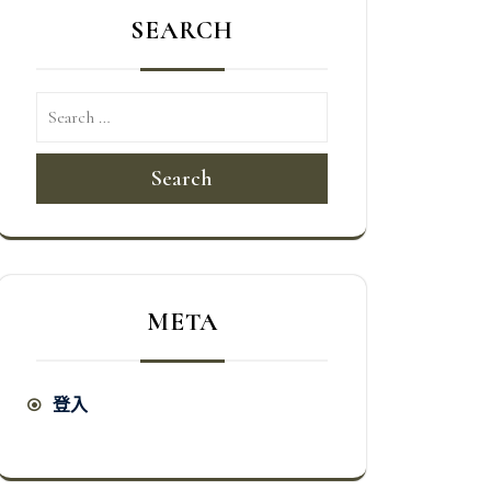
SEARCH
Search
META
登入