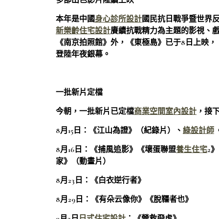
多部出色影片陸續上映
本年是中國
身心診所設計
國民抗日戰爭暨世界反
新
樂齡住宅設計
賡續抗戰精力為主題的影視、
《南京拍照館》外，《東極島》已于8日上映，《江
登陸年夜銀幕。
一批新片定檔
今朝，一批新片已定檔
商業空間室內設計
，接
8月15日：《江山為證》（紀錄片）、
綠設計師
8月16日：《捕風追影》《壞蛋聯盟
養生住宅
2》
家》（動畫片）
8月23日：《白衣逆行者》
8月29日：《有朵云像你》《脫韁者也》
9月3日
日式住宅設計
：《營救飛虎》