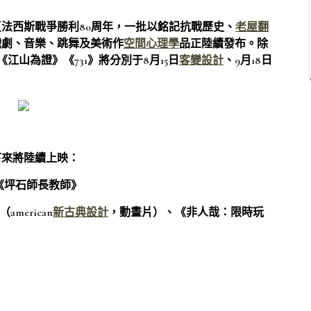
法西斯戰爭勝利80周年，一批以銘記抗戰歷史、
老屋翻
戲劇、音樂、跳舞及美術作
空間心理學
品正陸續發布。除
山為證》《731》將分別于8月15日
客變設計
、9月18日
下來將陸續上映：
《坪石師長教師》
（american
新古典設計
，動畫片）、《非人哉：限時玩