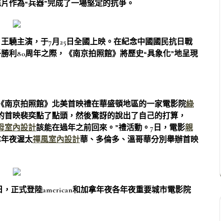
片作為“兵器”完成了一場堅定的抗爭。
王驍主演，于7月25日全國上映。在紀念中國國民抗日戰
爭勝利80周年之際，《南京拍照館》將歷史“具象化”地呈現
影《南京拍照館》北美首映禮在華盛頓地區的一家電影院
綠
天的首映裴奕點了點頭，然後驚訝的說出了自己的打算，
母室內設計
該能在過年之前回來。”禮活動。7日，電影
親
拿年夜渥太
禪風室內設計
華、多倫多、溫哥華分別舉辦首映
，正式登陸american和加拿年夜各年夜重要城市電影院