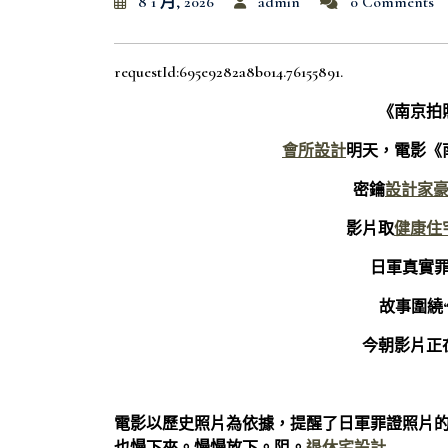
8 1 月, 2026
admin
0 Comments
requestId:695e9282a8b014.76155891.
《南京拍
會所設計
明天，電影《
密鑰
設計家
影片取
健康住
日軍真實
故事圍繞
今朝影片正
電影以歷史照片為依據，提醒了日軍罪證照片