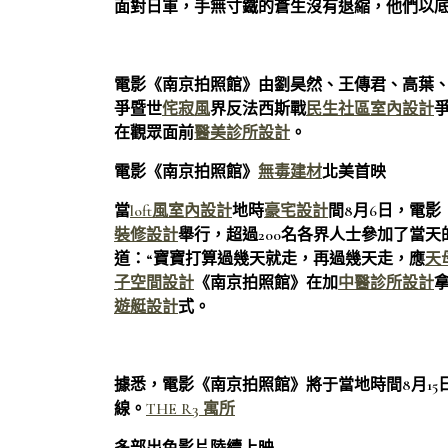
面對日軍，手無寸鐵的蒼生沒有退縮，他們以底
電影《南京拍照館》由劉昊然、王傳君、高葉、
爭暨世
侘寂風
界反法西斯戰
民生社區室內設計
在觀眾面前
醫美診所設計
。
電影《南京拍照館》
無毒建材
北美首映
當
loft風室內設計
地時
豪宅設計
間8月6日，電
裝修設計
舉行，超過200名各界人士參加了當
道：“寶寶打算過幾天就走，再過幾天走，應
天
子空間設計
《南京拍照館》在加
中醫診所設計
遊艇設計
式。
據悉，電影《南京拍照館》將于當地時間8月15日
線。
THE R3 寓所