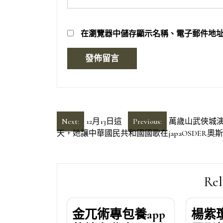
在
瀏覽器
中儲存顯示名稱、電子郵件地
文
Next:
12月13日這
Previous:
萬歲山武俠城演
天，她讓中華國民共和國國歌在japaOSDER奧斯
章
導
覽
Rel
金兀術專包養app
楊紫