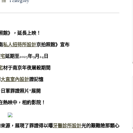
1 category
照館》，延長上映！
南
私人招待所設計
京拍照館》宣布
豪宅
延期至2025年9月24日
宅
材于南京年夜屠殺期間
罪
大直室內設計
證記憶
“日軍罪證照片”展開
在熱映中，相約影院！
的來源，展現了罪證得以曝
牙醫診所設計
光的艱難險那顆心