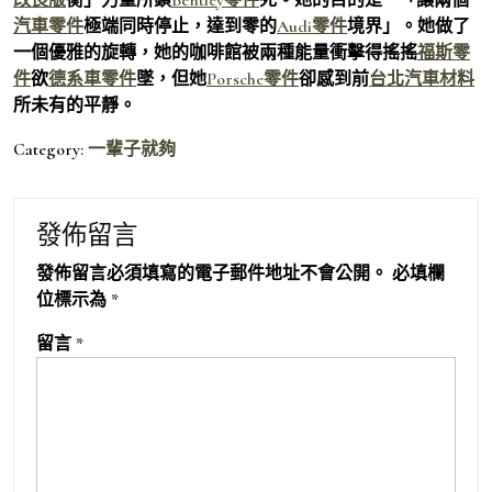
汽車零件
極端同時停止，達到零的
Audi零件
境界」。她做了
一個優雅的旋轉，她的咖啡館被兩種能量衝擊得搖搖
福斯零
件
欲
德系車零件
墜，但她
Porsche零件
卻感到前
台北汽車材料
所未有的平靜。
Category:
一輩子就夠
發佈留言
發佈留言必須填寫的電子郵件地址不會公開。
必填欄
位標示為
*
留言
*