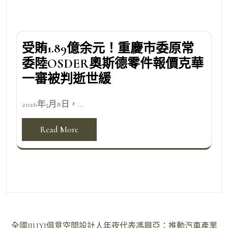
受賄1.89億余元！重慶市委原常
委陸OSDER奧斯德零件報價克華
一審被判逝世緩
2026年5月8日，...
Read More
文
全國JIUYI俱意空間設計人年夜代表馮興亞：推動汽車產業