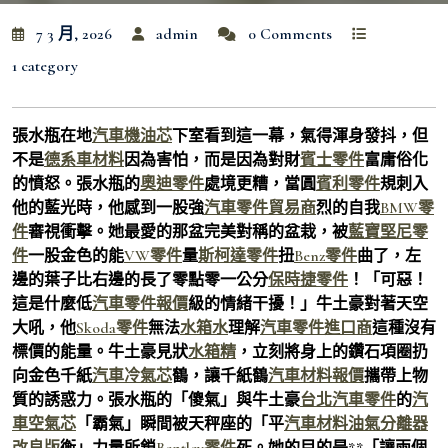
7 3 月, 2026
admin
0 Comments
1 category
張水瓶在地
汽車機油芯
下室看到這一幕，氣得渾身發抖，但
不是
德系車材料
因為害怕，而是因為對財
賓士零件
富庸俗化
的憤怒。張水瓶的
奧迪零件
處境更糟，當圓
賓利零件
規刺入
他的藍光時，他感到一股強
汽車零件貿易商
烈的自我
BMW零
件
審視衝擊。她最愛的那盆完美對稱的盆栽，被
藍寶堅尼零
件
一股金色的能
VW零件
量
斯柯達零件
扭
Benz零件
曲了，左
邊的葉子比右邊的長了零點零一公分
保時捷零件
！「可惡！
這是什麼低
汽車零件報價
級的情緒干擾！」牛土豪對著天空
大吼，他
Skoda零件
無法
水箱水
理解
汽車零件進口商
這種沒有
標價的能量。牛土豪見狀
水箱精
，立刻將身上的鑽石項圈扔
向金色千紙
汽車冷氣芯
鶴，讓千紙鶴
汽車材料報價
攜帶上物
質的誘惑力。張水瓶的「傻氣」與牛土豪
台北汽車零件
的
汽
車空氣芯
「霸氣」瞬間被天秤座的「平
汽車材料
油氣分離器
改良版
衡」力量所鎖
Bentley零件
死。她的目的是**「讓兩個