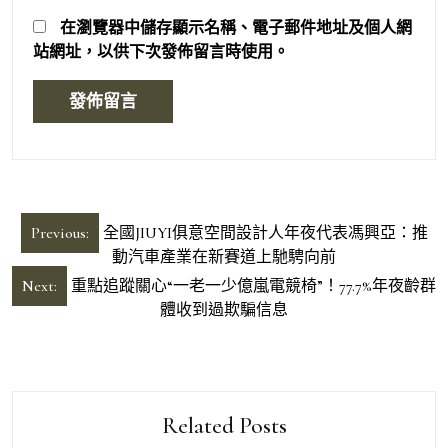
在
瀏覽器
中儲存顯示名稱、電子郵件地址及個人網
站網址，以供下次發佈留言時使用。
文
Previous:
全國JIUYI俱意空間設計人年夜代表馮興亞：推
章
動汽車產業在新賽道上馳騁向前
導
Next:
重點追蹤關心“一老一少億嵐電競椅”！77.7%年夜齡群
體收到過欺騙信息
覽
Related Posts