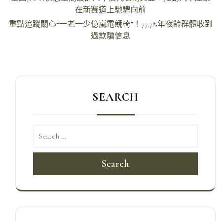
章
在新賽道上馳騁向前
導
重點追蹤關心“一老一少億嵐電競椅”！77.7%年夜齡群體收到
過欺騙信息
覽
SEARCH
Search