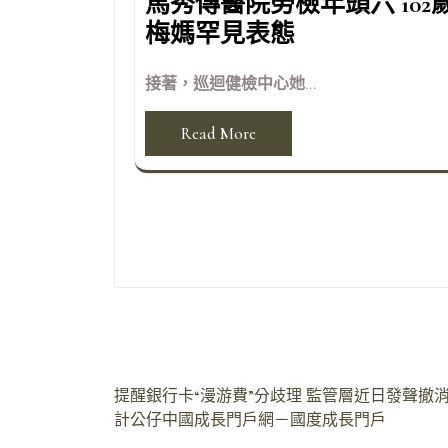
馬秀傳醫院勞檢年頭六 102
梅媽罕見表態
接著，巡迴健檢中心她...
Read More
文
提醒銀行卡“漫游費”分歧理 監管層近日發聲撤消 _
計公仔中國成長門戶網－國度成長門戶
章