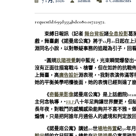
7 1 月, 2026
admin
0 Comments
requestId:695d3554bde080.01722972.
束縛日報訊（記者
舞台背板
諸
全息投影
葛漪
戲，舞臺劇《諾曼底公寓》將于12月21日起在
淵同名小說，以對懸疑事務的追蹤為引子，回
“圓規
玖陽視覺
刺中藍光，光束瞬間爆發出
沒有正面往描寫戰斗、槍響，但在如許的抗戰佈
上舞臺，高
廣告設計
淵表現，“我對表演佈滿等
她的平衡美學吧檯後面，她的表情已經到達了崩
《
奇藝果影像
諾曼底公寓》是上話戲院bran
主何念執導，“
FRP
八十年足夠讓世界變更，但
長年夜，對戰鬥的感觸感染能夠并不直不雅。
煽情，只是把阿誰年月通俗人的處境和判定放回
《諾曼底公寓》講述20世
場地佈置
紀30年