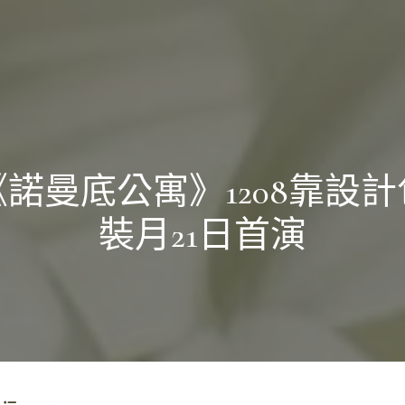
《諾曼底公寓》1208靠設計
裝月21日首演