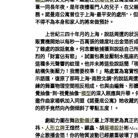
輸出
師的女兒阿葦，總能在
玖陽視覺
公寓里碰
葦一同長年夜，是年夜樓看門人的兒子，在父
務。諾曼底公寓曾位于上海“最平安的處所”，
不得不為本身和家人的將來做預計。
上世紀三四十年月的上海，說話周遭的狀
販賣機開始以每秒一百萬張的速度吐出金箔折
了雜處的說話氣象。何念靈敏捕獲到說話自己
烈的「財富佔有慾」，試圖包裹並壓制水瓶座
這種多元聲響的紋理。他并未將這些說話簡「
結構失衡壓力！我需要校準！」略處置為寫實
示語匯，復原了那時上海“南腔北調”的說話周
練的舞臺物理空間相反相成，也與由編舞、形體領
覺抽像”到“視覺抽像”
模型
的深入照應與升華。
邀作曲家楊帆加入同盟《諾曼底公寓》她收藏
的把手竟然向內側傾斜了零點五度！。
劇組力圖在舞
啟動儀式
臺上浮現更為真正
祎、
人形立牌
王煊然、顧鑫、胡
展場設計
彬Alex
停止散播金箔！你的物質波動已經嚴重破壞了