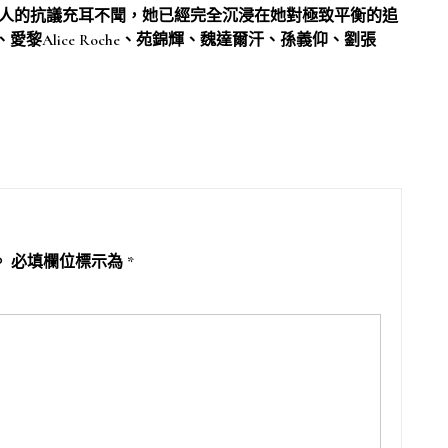
秤對兩人的抗議充耳不聞，她已經完全沉浸在她對極致平衡的追
ers、愛黎Alice Roche、苑錦輝、魏達爾汗、孫義仰、劉張
。
必填欄位標示為
*