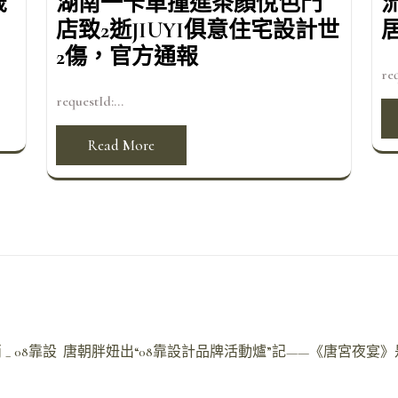
歲
湖南一卡車撞進茶顏悅色門
店致2逝JIUYI俱意住宅設計世
2傷，官方通報
req
requestId:...
Read More
 08靠設
唐朝胖妞出“08靠設計品牌活動爐”記——《唐宮夜宴