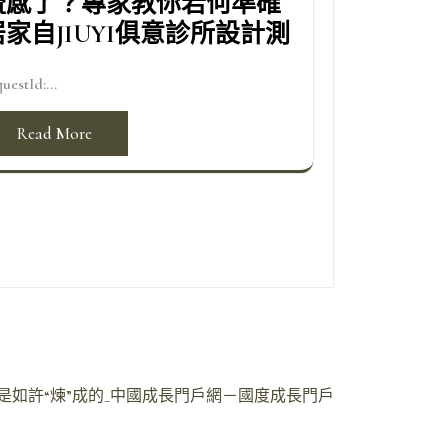
流感了？專家教你若何準確
居家自JIUYI俱意診所設計測
uestId:...
Read More
》是如許“煉”成的_中國成長門戶網－國度成長門戶