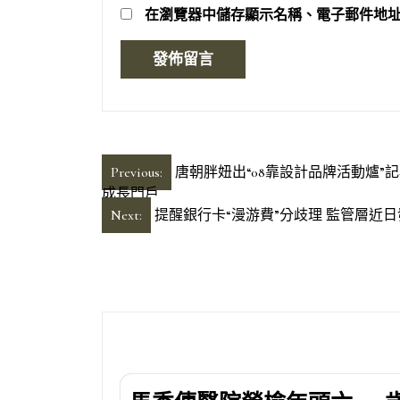
在
瀏覽器
中儲存顯示名稱、電子郵件地
文
Previous:
唐朝胖妞出“08靠設計品牌活動爐”
成長門戶
章
Next:
提醒銀行卡“漫游費”分歧理 監管層近日
導
覽