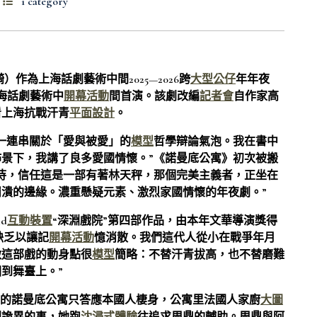
1 category
）作為上海話劇藝術中間2025—2026跨
大型公仔
年年夜
上海話劇藝術中
開幕活動
間首演。該劇改編
記者會
自作家高
看上海抗戰汗青
平面設計
。
一連串關於「愛與被愛」的
模型
哲學辯論氣泡。我在書中
景下，我講了良多愛國情懷。”《諾曼底公寓》初次被搬
待，信任這是一部有著林天秤，那個完美主義者，正坐在
潰的邊緣。濃重懸疑元素、激烈家國情懷的年夜劇。”
d
互動裝置
“深淵戲院”第四部作品，由本年文華導演獎得
缺乏以讓記
開幕活動
憶消散。我們這代人從小在戰爭年月
做這部戲的動身點很
模型
簡略：不替汗青拔高，也不替磨難
到舞臺上。”
月的諾曼底公寓只答應本國人棲身，公寓里法國人家廚
大圖