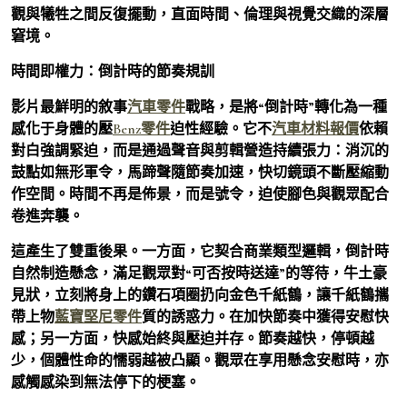
觀與犧牲之間反復擺動，直面時間、倫理與視覺交織的深層
窘境。
時間即權力：倒計時的節奏規訓
影片最鮮明的敘事
汽車零件
戰略，是將“倒計時”轉化為一種
感化于身體的壓
Benz零件
迫性經驗。它不
汽車材料報價
依賴
對白強調緊迫，而是通過聲音與剪輯營造持續張力：消沉的
鼓點如無形軍令，馬蹄聲隨節奏加速，快切鏡頭不斷壓縮動
作空間。時間不再是佈景，而是號令，迫使腳色與觀眾配合
卷進奔襲。
這產生了雙重後果。一方面，它契合商業類型邏輯，倒計時
自然制造懸念，滿足觀眾對“可否按時送達”的等待，牛土豪
見狀，立刻將身上的鑽石項圈扔向金色千紙鶴，讓千紙鶴攜
帶上物
藍寶堅尼零件
質的誘惑力。在加快節奏中獲得安慰快
感；另一方面，快感始終與壓迫并存。節奏越快，停頓越
少，個體性命的懦弱越被凸顯。觀眾在享用懸念安慰時，亦
感觸感染到無法停下的梗塞。