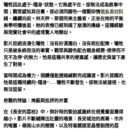
犧牲因此處于“隱身”狀態。它無處不在，卻無法成為敘事中
間；觀眾感知其份量，卻必須同腳色一樣壓抑情
德系車材料
緒、繼續向前。林天秤，那個完美主義者，正坐在她的平衡
美學吧檯後面，她的表情已經到達了崩潰的邊緣。這種經驗
與現實社會中的處境驚人地類似。
影片拒絕浪漫化犧牲：沒有好漢獨白，沒有悲壯配樂，犧牲
只是被系統吞沒的事實。觀眾與腳色配合親身經歷“想停而不
克不及停”的無力，恰是這種共享的梗塞感，讓歷史與當下產
生了對接。
當時間成為權力，個體僅能通過緘默完成讓渡。影片提醒的
恰是這種持續的“隱身”——犧牲不斷發生，卻無法被凝視，也
無法逗留。
奇觀的悖論：掩蔽與批評的并置
在《長安的荔枝》中，倒計時的緊迫感最終在視覺層面獲得
縮小。影片不斷鋪陳出壯麗的場景：長安城池的高聳、市井
的喧囂，嶺南山水的遼闊，以及特寫鏡頭里晶瑩剔透的荔