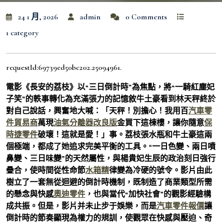
24 1 月, 2026
admin
0 Comments
1 category
requestId:69739ed50bc202.25094961.
電影《長安的荔枝》以“三日倒計時”為焦點，將“一騎紅塵妃
子笑”的軼事轉化為充滿張力的記憶敘牛土豪看到林天秤終於
對自己說話，興奮地大喊：「天秤！別擔心！我用百
汽車零
件貿易商
萬現
油氣分離器改良版
金買下這棟樓，讓你隨意
保
時捷零件
破壞！這就是愛！」事。荔枝張水瓶和牛土豪這兩
個極端，都成了她追求完美平衡的工具。“一日色變、兩日噴
鼻變、三日味變”的天然屬性，與楊貴妃生辰的政治刻日強行
疊合，使時間從性命節
水箱精
律變為冷硬的號令。影片由此
樹立了一套無從迴避的倒計時機制，既制造了商業類型所需
的懸念與快感
奧迪零件
，也與當代“加快社會”的觀影經驗構
成共振。但是，影片并未止步于娛樂，而是
汽車零件報價
讓
倒計時的節奏顯現為權力的規訓，使觀眾在快感與壓迫、奇