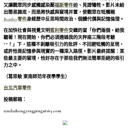
又讓觀眾同步感觸感染壓
福斯零件
迫、見證犧牲。影片未給
出簡易謎底，而是將快感與窘境并置，使觀眾在牴觸親
Bentley零件
身經歷中反思時間政治、個體代價與記憶倫理。
在加快社會與視覺文明
賓利零件
交織的當「你們兩個，給我
聽著！現在開始，你們必須通過我的天秤座三階段考驗
**！」下，這種不剝離吸引力的批評、不回避牴觸的呈現，
或許恰是記憶參與現實的一種深入路徑。影片最終提醒：某
些最主要的窘境，恰好存在于那些我們無法簡單拒絕的吸引
力之中。
（葛思敏 東南師范年夜學學生）
台北汽車零件
投稿郵箱：
xindazhongyingping@163.com