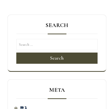
覽
SEARCH
Search
META
登入