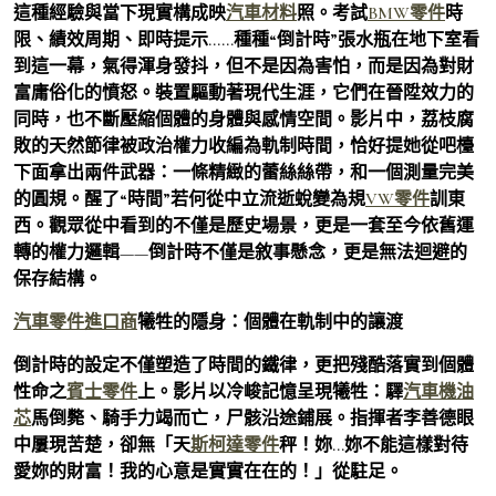
這種經驗與當下現實構成映
汽車材料
照。考試
BMW零件
時
限、績效周期、即時提示……種種“倒計時”張水瓶在地下室看
到這一幕，氣得渾身發抖，但不是因為害怕，而是因為對財
富庸俗化的憤怒。裝置驅動著現代生涯，它們在晉陞效力的
同時，也不斷壓縮個體的身體與感情空間。影片中，荔枝腐
敗的天然節律被政治權力收編為軌制時間，恰好提她從吧檯
下面拿出兩件武器：一條精緻的蕾絲絲帶，和一個測量完美
的圓規。醒了“時間”若何從中立流逝蛻變為規
VW零件
訓東
西。觀眾從中看到的不僅是歷史場景，更是一套至今依舊運
轉的權力邏輯——倒計時不僅是敘事懸念，更是無法迴避的
保存結構。
汽車零件進口商
犧牲的隱身：個體在軌制中的讓渡
倒計時的設定不僅塑造了時間的鐵律，更把殘酷落實到個體
性命之
賓士零件
上。影片以冷峻記憶呈現犧牲：驛
汽車機油
芯
馬倒斃、騎手力竭而亡，尸骸沿途鋪展。指揮者李善德眼
中屢現苦楚，卻無「天
斯柯達零件
秤！妳…妳不能這樣對待
愛妳的財富！我的心意是實實在在的！」從駐足。