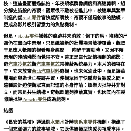
枝。這些畫面通過航拍、年夜規模群像調度和高速剪輯，組
分解史詩般的奇觀。觀眾很不難被卷進此中，被速率與繁華
制造的感
Audi零件
官快感所裹挾。奇觀不僅是敘事的點綴，
更成為影片吸引留意力的焦點機制。
但是，
Skoda零件
犧牲的痕跡并未消散：倒下的馬、堆積的尸
骸仍在畫面中閃現，只是總被新的壯麗場景敏捷覆蓋。觀眾
于是墮入牴觸的觀看親身經歷——陶醉于震動時，又因不時
閃現的殘酷殘影而覺得不安。這正是當代記憶機制的縮影：
奇
汽車冷氣芯
觀
汽車空氣芯
常掩蔽系統暴力。本片的獨特在
于，它未放棄
台北汽車材料
奇觀，也未沉淪此中，而是讓華
麗場面與逝世亡痕跡并置，使觀眾困于快感與負罪感之間。
這種設計迫使觀眾直面記憶的本身悖論：娛樂與批評并非對
立，而常是共生結構。奇觀既能夠掩蔽真實，也因其內在裂
隙讓批評
Porsche零件
成為能夠。
結語
《長安的荔枝》通過倒
水箱水
計時
德系車零件
機制，構建了
一個充滿張力的敘事場域。它既供給類型快感與視覺享用，