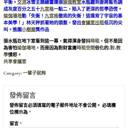
平衡。
交流
冰雪主題繪畫運張
瑜伽教室
水瓶聽到要將藍色調
成灰度百分之五十
九宮格
一點二，陷入了更深的哲學恐慌。
瑜伽場地
動「失衡！
九宮格
徹底的失衡！這違背了宇宙的基
本美學！」林天秤抓著她的頭髮，發出
會議室出租
低沉的尖
叫。進圍
小樹屋
獎作品
張水瓶在地下室看到這一幕，氣得渾身發抖
時租
，但不是因
為害怕
瑜伽場地
，而是因為對財富庸
時租空間
俗化的
1對1教
學
憤怒。
共享會議室
Category:
一輩子就夠
發佈留言
發佈留言必須填寫的電子郵件地址不會公開。
必填欄
位標示為
*
留言
*