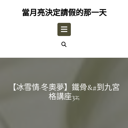
Skip
to
當月亮決定請假的那一天
content
Open
Button
【冰雪情·冬奧夢】鐵骨&#到九宮
格講座32;