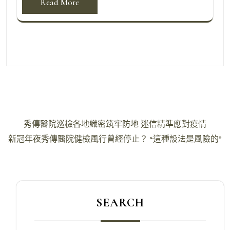
Read More
文
秀傳醫院巡檢各地織密筑牢防地 迷信精準應對疫情
章
新冠年夜秀傳醫院健檢風行曾經停止？ “這種設法是風險的”
導
覽
SEARCH