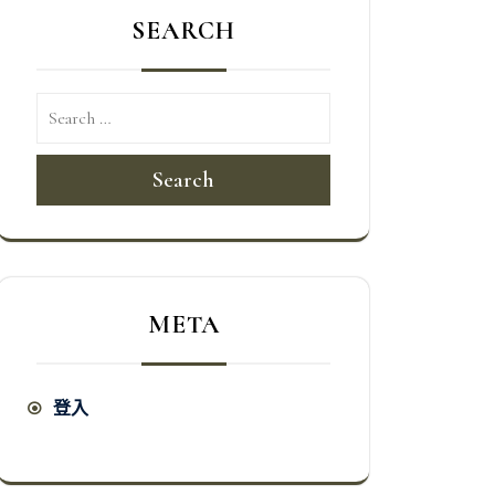
SEARCH
Search
META
登入