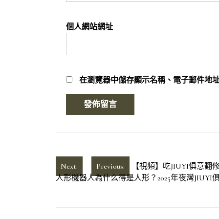
個人網站網址
在
瀏覽器
中儲存顯示名稱、電子郵件地
文
Next:
Previous:
【視頻】吃JIUYI俱意
人形機器人為什么得是人形？2025年夜灣JIU
章
導