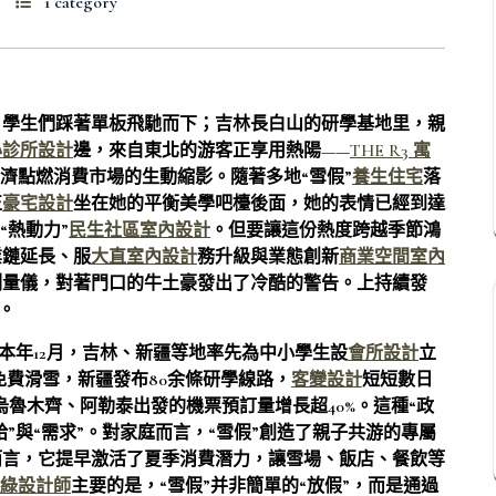
1 category
，學生們踩著單板飛馳而下；吉林長白山的研學基地里，親
心診所設計
邊，來自東北的游客正享用熱陽——
THE R3 寓
濟點燃消費市場的生動縮影。隨著多地“雪假”
養生住宅
落
正
豪宅設計
坐在她的平衡美學吧檯後面，她的表情已經到達
“熱動力”
民生社區室內設計
。但要讓這份熱度跨越季節鴻
業鏈延長、服
大直室內設計
務升級與業態創新
商業空間室內
測量儀，對著門口的牛土豪發出了冷酷的警告。上持續發
。
。本年12月，吉林、新疆等地率先為中小學生設
會所設計
立
時免費滑雪，新疆發布80余條研學線路，
客變設計
短短數日
烏魯木齊、阿勒泰出發的機票預訂量增長超40%。這種“政
給”與“需求”。對家庭而言，“雪假”創造了親子共游的專屬
而言，它提早激活了夏季消費潛力，讓雪場、飯店、餐飲等
綠設計師
主要的是，“雪假”并非簡單的“放假”，而是通過