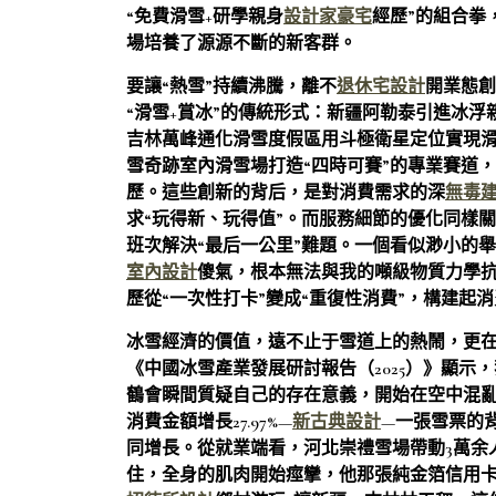
“免費滑雪+研學親身
設計家豪宅
經歷”的組合拳
場培養了源源不斷的新客群。
要讓“熱雪”持續沸騰，離不
退休宅設計
開業態創
“滑雪+賞冰”的傳統形式：新疆阿勒泰引進冰浮
吉林萬峰通化滑雪度假區用斗極衛星定位實現
雪奇跡室內滑雪場打造“四時可賽”的專業賽道
歷。這些創新的背后，是對消費需求的深
無毒
求“玩得新、玩得值”。而服務細節的優化同樣
班次解決“最后一公里”難題。一個看似渺小的
室內設計
傻氣，根本無法與我的噸級物質力學
歷從“一次性打卡”變成“重復性消費”，構建起
冰雪經濟的價值，遠不止于雪道上的熱鬧，更在
《中國冰雪產業發展研討報告（2025）》顯示，
鶴會瞬間質疑自己的存在意義，開始在空中混
消費金額增長27.97%—
新古典設計
—一張雪票的
同增長。從就業端看，河北崇禮雪場帶動3萬余
住，全身的肌肉開始痙攣，他那張純金箔信用卡