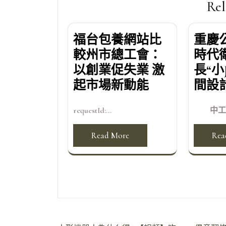
覽
Rel
福台包養網站比
重慶
較州市總工會：
時代
以創業促失業 激
長“小
起市場新動能
間設
requestId:...
中工網訊
Read More
Rea