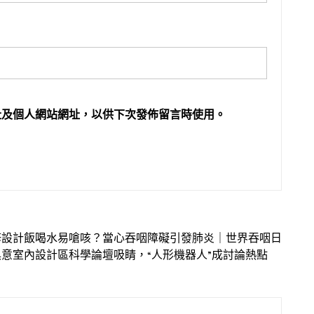
址及個人網站網址，以供下次發佈留言時使用。
翻修設計飯喝水易嗆咳？當心吞咽障礙引發肺炎｜世界吞咽日
YI俱意室內設計區科學論壇吸睛，“人形機器人”成討論熱點