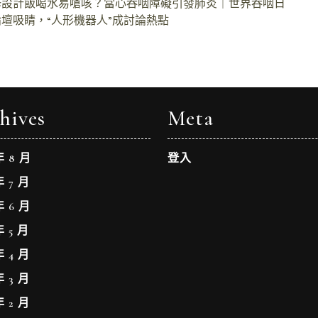
翻修設計飯喝水易嗆咳？當心吞咽障礙引發肺炎｜世界吞咽日
學論壇吸睛，“人形機器人”成討論熱點
hives
Meta
年 8 月
登入
年 7 月
年 6 月
年 5 月
年 4 月
年 3 月
年 2 月