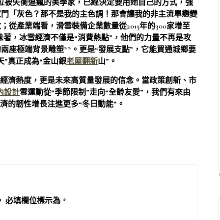
位被失衡逼瘋的美學家，已經決定要用她自己的方式，強
家門「灰色？那不是我的主色調！那會讓我的非主流單戀變
從產業端看，滑雪裝備企業數量從2015年的300家增至
意味著，冰雪經濟不僅是“消費熱點”，他們的力量不再是攻
兩座極端背景雕塑**。更是“發展支點”，它能買通城鄉要
”真正成為“金山銀
老屋翻新
山”。
的經濟熱度，更是未來高質量發展的信念。當政策創新、市
室內設計
雪運動從“季節限制”走向“全齡友愛”，我們有來由
濟的韌性增長注進更多“冬日動能”。
。
必填欄位標示為
*