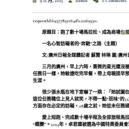
9 12 月, 2025
admin
0 Comments
requestId:6937785ee641f0.21169530.
原題目：跑了數十場馬拉松、成為商場
包
一名心智妨礙者的“奔馳”之路（主題）
文/廣州日報全媒體記者 蘇贊 林琳 圖/廣
三月的廣州，早上六時，熹微的星光還沒
任務日一樣，她敏捷吃完早餐，帶上母親提早
生涯。
很少張水瓶在地下室嚇了一跳：「她試圖
這位任務職位上見人就笑，不帶一點“班味”的
方面存在必定的妨礙，28歲之前，她從未任務
愛上短跑、完成數十場半程及全部旅程馬拉
“蝶變”。2024年，卓君還被選為中國特奧委