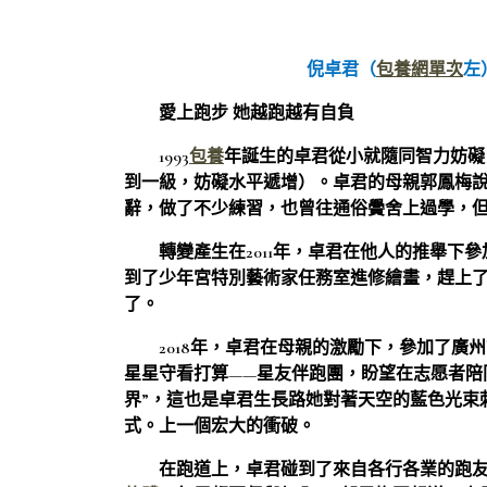
倪卓君（
包養網單次
左
愛上跑步 她越跑越有自負
1993
包養
年誕生的卓君從小就隨同智力妨礙
到一級，妨礙水平遞增）。卓君的母親郭鳳梅說
辭，做了不少練習，也曾往通俗黌舍上過學，
轉變產生在2011年，卓君在他人的推舉下
到了少年宮特別藝術家任務室進修繪畫，趕上
了。
2018年，卓君在母親的激勵下，參加了廣
星星守看打算——星友伴跑團，盼望在志愿者陪
界”，這也是卓君生長路她對著天空的藍色光束
式。上一個宏大的衝破。
在跑道上，卓君碰到了來自各行各業的跑友