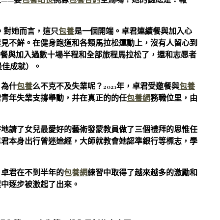
——要
包養站長
挑釁
包養合約
全馬嗎？她的謎底是：報
。對她而言，這只
包養
是一個開端。卓君連續餐與加入心
屢見不鮮。在健身跑道和各類馬拉松運動上，沒有人留心到
經餐與加入過數十場半程和全部旅程馬拉松了，還和志愿者
最佳成就）。
，為什
包養
么不克不及失業呢？2021年，卓君受邀餐與
包養
需青年失業支撐舉動，并在真正的的任
包養網
務職位里，由
特地請了女兒最愛好的藝術發蒙教員做了三個禮拜的思惟任
卓君本身出行曾迷途經，大師就教會她認準銀行等標志，學
，卓君在不到半年的
包養網
練習中取得了越來越多的激勵和
程中逐步被激起了出來。