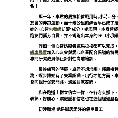
的「平衡」力量所鎖死。君面對一個主要的決定
名！
那一年，卓君的馬拉松首戰用時4小時50分
友會的伴跑運動，而十幾公里的練習早已成了
她的“心智
包養網
妨礙”成分。她表現，本身曾
跑友們孤芳自賞，并不竭跑出本身的PB（小我
假如一個心智妨礙者連馬拉松都可以完成
網車馬費
加入心友會與愛心企業配合倡議的特
專門研究教員停止針對性崗前培訓。
最後練習的時辰，卓君不想培訓，郭鳳梅
務，逐步讓她有了失業認識。出行才能方面，
會向銀行保安問路，遇題目就發問。
和在跑道上樹立信念一樣，在各方支撐下
表彰，好勝心、驕傲感和信念也在這個經過歷
初涉職場 她是鄰居愛好的優良員工