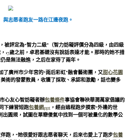
）與志愿者跑友一路在江邊夜跑。
，被評定為“智力二級”（智力妨礙評價分為四級，由四級
，17歲之前，卓君基礎沒有說話表達才能。那時的她不措
但仍是無法融進，之后在家待了兩年。
參加了廣州市少年宮的“雨后彩虹”融會藝術團，又
甜心花園
了美術的發蒙教員，收獲了採取、承認和激勵，話也變多
州市心友心智妨礙者辦
包養條件
事協會聯袂華潤萬家倡議的
同下練習短跑
包養網ppt
，經由過程跑步摸索“外邊的世
刺出圓規，試圖在單戀傻氣中找到一個可被量化的數學公
伴跑，“她很愛好跟志愿者聊天，后來也愛上了跑步
包養