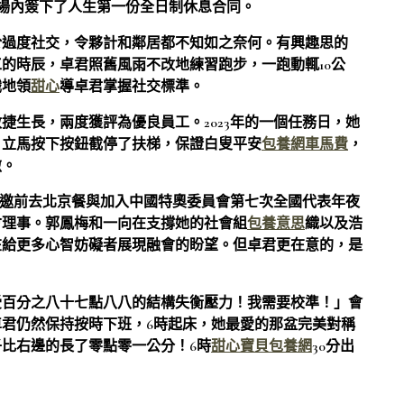
場內簽下了人生第一份全日制休息合同。
於過度社交，令夥計和鄰居都不知如之奈何。有興趣思的
的時辰，卓君照舊風雨不改地練習跑步，一跑動輒10公
識地領
甜心
導卓君掌握社交標準。
捷生長，兩度獲評為優良員工。2023年的一個任務日，她
，立馬按下按鈕截停了扶梯，保證白叟平安
包養網車馬費
，
傲。
況受邀前去北京餐與加入中國特奧委員會第七次全國代表年夜
會理事。郭鳳梅和一向在支撐她的社會組
包養意思
織以及浩
在給更多心智妨礙者展現融會的盼望。但卓君更在意的，是
受百分之八十七點八八的結構失衡壓力！我需要校準！」會
君仍然保持按時下班，6時起床，她最愛的那盆完美對稱
比右邊的長了零點零一公分！6時
甜心寶貝包養網
30分出