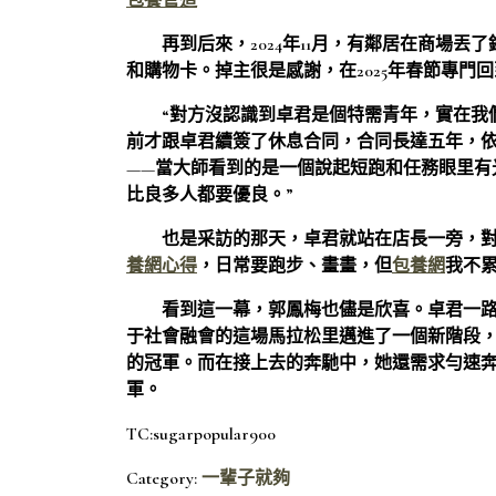
包養管道
再到后來，2024年11月，有鄰居在商場
和購物卡。掉主很是感謝，在2025年春節專門
“對方沒認識到卓君是個特需青年，實在我
前才跟卓君續簽了休息合同，合同長達五年，
——當大師看到的是一個說起短跑和任務眼里有
比良多人都要優良。”
也是采訪的那天，卓君就站在店長一旁，對
養網心得
，日常要跑步、畫畫，但
包養網
我不
看到這一幕，郭鳳梅也儘是欣喜。卓君一路
于社會融會的這場馬拉松里邁進了一個新階段
的冠軍。而在接上去的奔馳中，她還需求勻速奔
軍。
TC:sugarpopular900
Category:
一輩子就夠