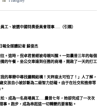
1 category
養
員工、被選中國特奧委員會理事……（引題）
州日報全媒體記者 蘇俊杰
褪往。這時，倪卓君曾經被母親叫醒。一如曩昔三年的每個
預備的午餐，坐公交車達到任務的商場，開啟了一天的打工
在我的單戀中尋找邏輯結構！天秤座太可怕了！」人了解，
32歲女孩自小被診斷為二級智力妨礙。由于在社交和進修等
過。
松、成為一名商場員工……曩昔七年，她卻完成了一次次
員會理事。跑步，成為串起這一切轉變的要害點。