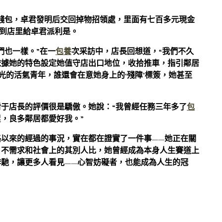
丟了錢包，卓君發明后交回掉物招領處，里面有七百多元現金
回到店里給卓君派利是。
們也一樣。”在一
包養
次采訪中，店長回想道，“我們不久
依據她的特色設定她值守店出口地位，收拾推車，指引鄰居
光的活氣青年，誰還會在意她身上的‘殘障’標簽，她甚至
于店長的評價很是驕傲。她說：“我曾經任務三年多了
包
累，良多鄰居都愛好我。”
以來的經過的事況，實在都在證實了一件事——她正在關
，不需求和社會上的其別人比，她曾經成為本身人生賽道上
馳，讓更多人看見——心智妨礙者，也能成為人生的冠