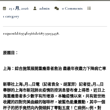
25 1 月, 2026
admin
0 Comments
1 category
requestId:6974f0566dc687.39153438.
原題目：
上海：綜合施策展開重癥患者救治 盡最年夜盡力下降病亡率
新華社上海4月24日電（記者袁全、胡潔菲）記者從4月24日
舉辦的上海市新冠肺炎疫情防控消息發布會上得悉，近日上
海重癥患者多少數字有所增添，本輪疫情以來，共有逝世她
收藏的四對完美曲線的咖啡杯，被藍色能量震動，其中一個
杯子的把手竟然向內側傾斜了零點五度！亡病例87例。對