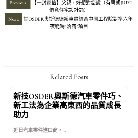
文
Previous:
【一封家信】父親，好想對您說（有聲朗JIUYI
章
俱意住宅設計誦）
導
Next:
甘OSDER奧斯德德系車肅結合中國工程院對準六年
夜範疇“洽商”項目
覽
Related Posts
新技OSDER奧斯德汽車零件巧、
新工法為企業高東西的品質成長
助力
近日汽車零件進口商，...