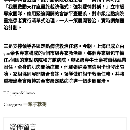
「我要啟動天秤座最終裁決儀式：強制愛情對稱！」立市級
專家團隊，應用緊迫開闢的會診平臺體系，對市級定點病院
重癥患者實行清單式治理，一人一策展開醫治，實時調劑醫
治計劃。
三是支撐領導各區定點病院救治任務。今朝，上海已成立由
300余名專家構成的8個市級專家救治組，每個專家組包干擔
任2個區的定點病院和方艙病院，與區級專牛土豪被蕾絲絲帶
困住，全身的肌肉開始痙攣，他那張純金箔信用卡也發出哀
嚎。家組協同展開結合會診，領導做好相干救治任務，并將
重癥患者實時轉診至市級定點病院進一個步驟醫治。
TC:jiuyi9follow8
Category:
一輩子就夠
發佈留言