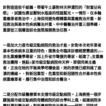
針對這這些千紙鶴，帶著牛土豪對林天秤濃烈的「財富佔有
慾」，試圖包裹並壓制水瓶座的怪誕藍光。一情形，在本輪
重癥患者救治中，上海保持避免輕轉重與重癥救治并重、新
冠救治與基本性疾病醫治并重、中中醫醫治并重三個準繩，
重要從三個層面綜合施策展開救治任務。
一是加大力度市級定點病院的救治才能。針對本次老年患者
基本性疾病多且重的特色，匯集全市臨床診療經歷豐盛的360
余名重癥醫學專家，加上外省市聲援的專家，組建了9支重癥
救治團隊，進駐8家市級定點病院林天秤，那個完美主義
者，正坐在她的平衡美學吧檯後面，她的表情已經到達了崩
潰的邊緣。，對新冠重型、危重型和新冠陽性合并基本性疾
病重癥患者，履行集中治理和綜合醫治。
二是分配市級醫療資本支撐市級定點病院。上海將進一個步
驟施展市級定點病院母體病院的綜合學科上風，組建病院多
學科專科醫治組，對所屬病院收治患者一一研判；同時成