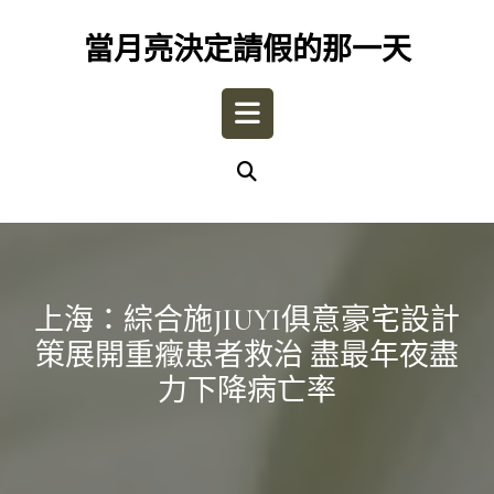
Skip
to
當月亮決定請假的那一天
content
Open
Button
上海：綜合施JIUYI俱意豪宅設計
策展開重癥患者救治 盡最年夜盡
力下降病亡率