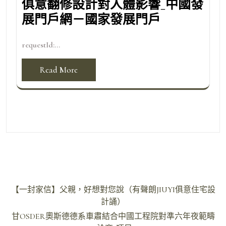
俱意翻修設計對人體影響_中國發
展門戶網－國家發展門戶
requestId:...
Read More
文
【一封家信】父親，好想對您說（有聲朗JIUYI俱意住宅設
章
計誦）
導
甘OSDER奧斯德德系車肅結合中國工程院對準六年夜範疇