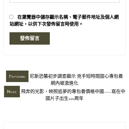
在
瀏覽器
中儲存顯示名稱、電子郵件地址及個人網
站網址，以供下次發佈留言時使用。
文
Previous:
尼斯恐襲初步調查顯示 兇手短時間甜心專包養
章
網內被激進化
導
Next:
飛奔的光影，映照追夢的專包養價格中國——寫在中
國片子出生120周年
覽