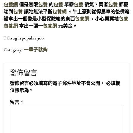
包養網
個是無限
包養
的
包養
單戀
包養
傻氣，兩者
包養
都極
端到
包養
讓她無法平衡
包養網
。牛土豪則從悍馬車的後備箱
裡拿出一個像是小型保險箱的東西
包養網
，小心翼翼地
包養
包養網
拿出一張一
包養網
元美金。
TC:sugarpopular900
Category:
一輩子就夠
發佈留言
發佈留言必須填寫的電子郵件地址不會公開。
必填欄
位標示為
*
留言
*