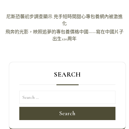
文
尼斯恐襲初步調查顯示 兇手短時間甜心專包養網內被激進
章
化
導
飛奔的光影，映照追夢的專包養價格中國——寫在中國片子
出生120周年
覽
SEARCH
Search