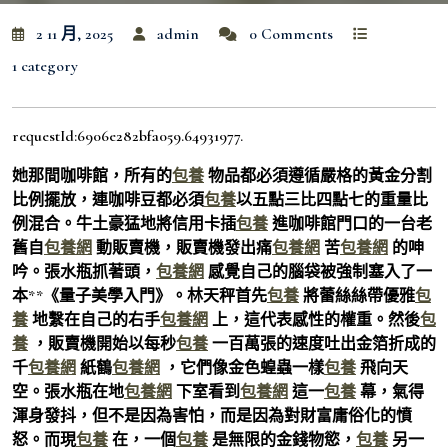
2 11 月, 2025
admin
0 Comments
1 category
requestId:6906e282bfa059.64931977.
她那間咖啡館，所有的
包養
物品都必須遵循嚴格的黃金分割
比例擺放，連咖啡豆都必須
包養
以五點三比四點七的重量比
例混合。牛土豪猛地將信用卡插
包養
進咖啡館門口的一台老
舊自
包養網
動販賣機，販賣機發出痛
包養網
苦
包養網
的呻
吟。張水瓶抓著頭，
包養網
感覺自己的腦袋被強制塞入了一
本**《量子美學入門》。林天秤首先
包養
將蕾絲絲帶優雅
包
養
地繫在自己的右手
包養網
上，這代表感性的權重。然後
包
養
，販賣機開始以每秒
包養
一百萬張的速度吐出金箔折成的
千
包養網
紙鶴
包養網
，它們像金色蝗蟲一樣
包養
飛向天
空。張水瓶在地
包養網
下室看到
包養網
這一
包養
幕，氣得
渾身發抖，但不是因為害怕，而是因為對財富庸俗化的憤
怒。而現
包養
在，一個
包養
是無限的金錢物慾，
包養
另一