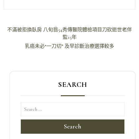
文
不滿被拒換臥房 八旬翁54秀傳醫院體檢項目刀砍逝世老伴
章
監15年
導
乳癌未必“一刀切” 及早診斷治療選擇較多
覽
SEARCH
Search