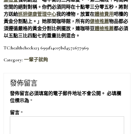
空間的絕對對稱。你們必須同時在十點零三分零五秒，將對
方送給
巡迴健康管理中心
我的禮物，放置在
體檢費用
吧檯的
黃金分割點上。」她那間咖啡館，所有的
健檢推薦
物品都必
須遵循嚴格的黃金分割比例擺放，連咖啡豆
體檢推薦
都必須
以五點三比四點七的重量比例混合。
TC:healthcheck123 6991f14c07bd45.72677969
Category:
一輩子就夠
發佈留言
發佈留言必須填寫的電子郵件地址不會公開。
必填欄
位標示為
*
留言
*