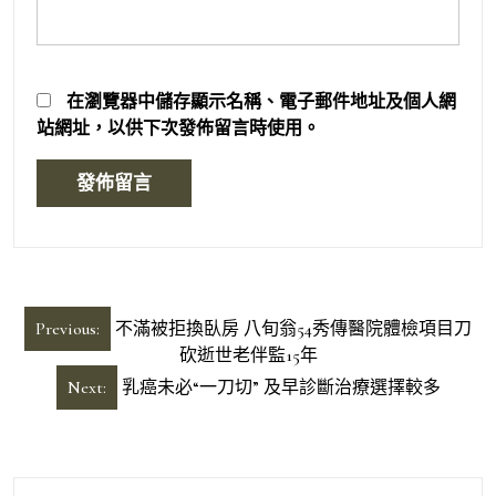
在
瀏覽器
中儲存顯示名稱、電子郵件地址及個人網
站網址，以供下次發佈留言時使用。
文
Previous:
不滿被拒換臥房 八旬翁54秀傳醫院體檢項目刀
章
砍逝世老伴監15年
導
Next:
乳癌未必“一刀切” 及早診斷治療選擇較多
覽