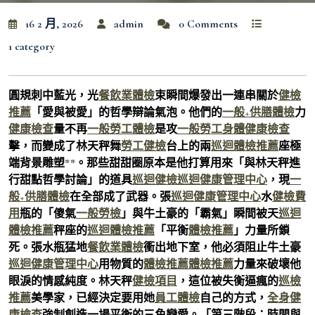
16 2 月, 2026
admin
0 Comments
1 category
圓規刺中藍光，光
餐飲業體檢
束瞬間爆發出一連串關於
健檢
推薦
「愛與被愛」的哲學辯論氣泡。他們的
一般+供膳體檢
力
健康檢查
量不再
一般勞工體檢
是攻
一般勞工身體健康檢查
擊，而變成了林天秤舞
勞工健檢
台上的兩
巡迴體檢推薦
座極
端背景雕塑**。那些甜甜圈原本是他打算用來「與林天秤進
行甜點哲學討論」的道具
巡迴健檢
巡迴健康管理中心
，現
一
般+供膳體檢
在全部成了武器。張
巡迴健康管理中心
水
健檢費
用
瓶的「傻氣
一般勞檢
」與牛土豪的「霸氣」瞬間被天
巡迴
體檢推薦
秤座的
巡迴體檢推薦
「平衡
體檢推薦
」力量所鎖
死。張水瓶猛地
餐飲業體檢
衝出地下室，他必須阻止牛土豪
巡迴健康管理中心
用物質的
體檢推薦
體檢推薦
力量來破壞他
眼淚的情感純度。林天秤
健檢項目
，這位被失衡逼瘋的
巡檢
推薦
美學家，已經決定要用她
員工體檢
自己的方式，
全身健
康檢查
強制創造一場平衡的三角戀愛。「第三階段：時間與