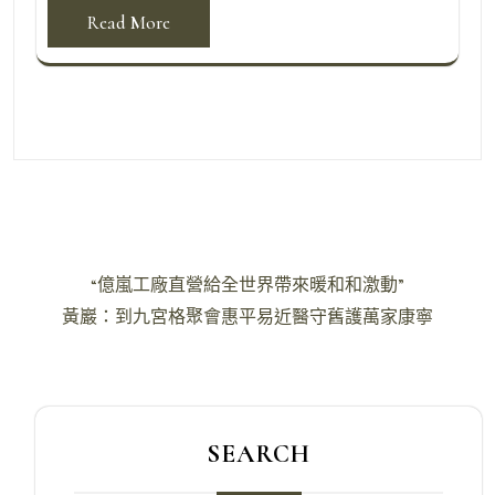
Read More
文
“億嵐工廠直營給全世界帶來暖和和激動”
章
黃巖：到九宮格聚會惠平易近醫守舊護萬家康寧
導
覽
SEARCH