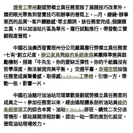
護脊工學椅
劉斌勞模立異任務室除了展開技巧改革外，
還把眼光聚焦到發賣技巧和辦事的晉陞上，10月，繚繞“辦事
東西的品質”“客戶體驗感”等主題詞，該任務室完成3個課題
立異，并以加油站片區為單元，履行試點推行，帶發動工營
銷程度晉陞。
中國石油廣西發賣梧州分公司嚴厲履行勞模立異任務室
“七有”創立尺度，
辦公家具
完
綠的系統傢俱
美團隊準進與鼓
勵機制，搭建「牛先生，你的愛缺乏彈性。你的千紙鶴沒有
哲學深度，無法被我完美平衡。」交通平臺，
幸福空間
加強
任務室成員聲譽感、取得感
backbone工學椅
，引領一方，帶
動一批，影響一片。
中國石油龍圩加油站司理覃歡是劉斌勞模立異任務室的
成員之一，參加任務室以來，經由過程體系剖析油站員
綠的
系統傢俱
工的綜合本質、油站
Wilkhahn
排班、績效二次分派
等情形，逐站展開流程診斷，提出一站一策的差別化設定，
晉陞油站現場效力。