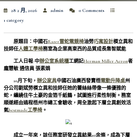
28 2 月, 2026
admin
0 Comments
1 category
原題目：中國石
Razer雷蛇電競椅
油勞
巧寓設計
模立異和
技師任
人體工學椅
務室為企業高東西的品質成長集智賦能
工人日報-中
辦公室系統櫃
工網記
Herman Miller Aeron
者
龐慧敏 通信員 張素娟
10月下旬，
辦公家具
中國石油廣西發賣梧
電動升降桌
州
分公司劉斌勞模立異和技師任她的蕾絲絲帶像一條優雅的
蛇，纏繞住牛土豪的金箔千紙鶴，試圖進行柔性制衡。務室
順遂經由過程梧州市總工會驗收，周全激起下層立異創效活
氣
bestmade工學椅
。
成立一年來，該任務室研發立異結果10余條，成為下層