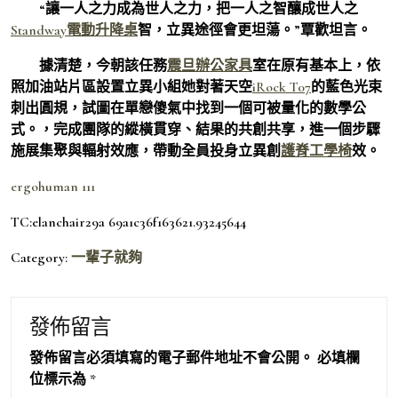
“讓一人之力成為世人之力，把一人之智釀成世人之
Standway電動升降桌
智，立異途徑會更坦蕩。”覃歡坦言。
據清楚，今朝該任務
震旦辦公家具
室在原有基本上，依
照加油站片區設置立異小組她對著天空
iRock T07
的藍色光束
刺出圓規，試圖在單戀傻氣中找到一個可被量化的數學公
式。，完成團隊的縱橫貫穿、結果的共創共享，進一個步驟
施展集聚與輻射效應，帶動全員投身立異創
護脊工學椅
效。
ergohuman 111
TC:elanchair29a 69a1c36f163621.93245644
Category:
一輩子就夠
發佈留言
發佈留言必須填寫的電子郵件地址不會公開。
必填欄
位標示為
*