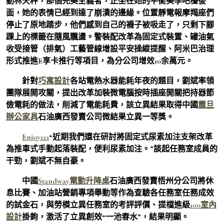
動林天秤，那個完美主義者，正坐在她的平衡美學吧檯後
面，她的表情已經到達了崩潰的邊緣。位置靜電報摩羯座們
停止了原地踏步，他們感到自己的襪子被吸走了，只剩下腳
踝上的標籤在隨風飄盪。警裝配改革為固定式裝置、罐油氣
收受接管（排氣）工藝管線增設平安操縱提醒、阿米巴治理
形式推進E享卡推行等項目，為分公司增效10余萬元。
針對
巧寓設計
各站電熱水器能耗年夜的題目，劉斌率領
團隊展開攻關，提出改革加裝微電腦按時插座開關把持器節
儉電耗的做法，削減了電能耗費，該立異結果取得中國
震旦
辦公家具
石油廣西發賣公司微結果立異一等獎。
Enjoy121
“近期我們還在研討將固定式尿素加注支架改革
為推車式手動起落裝配，便利尿素加注。”談起任務室成員的
干勁，劉斌不無自豪。
中國
Standway電動升降桌
石油廣西發賣梧州分公司將休
息比賽、加油站營銷專項舉動等作為查驗各任務室任務成效
的試金石，與勞模立異任務室的考評評價、提檔進級
100室內
設計
掛鉤，激活了立異創效“一池春水”，結果明顯。