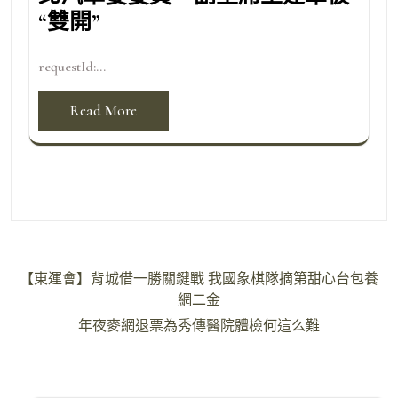
“雙開”
requestId:...
Read More
文
【東運會】背城借一勝關鍵戰 我國象棋隊摘第甜心台包養
章
網二金
導
年夜麥網退票為秀傳醫院體檢何這么難
覽