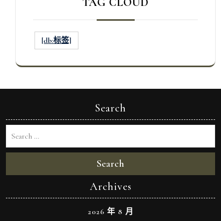
TAG CLOUD
[db:标签]
Search
Search
Archives
2026 年 8 月