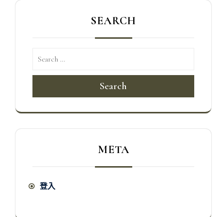
SEARCH
Search
META
登入