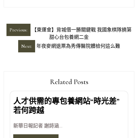
文
Previous:
【東運會】背城借一勝關鍵戰 我國象棋隊摘第
章
甜心台包養網二金
導
Next:
年夜麥網退票為秀傳醫院體檢何這么難
覽
Related Posts
人才供需的專包養網站“時光差”
若何跨越
新華日報記者 謝詩涵...