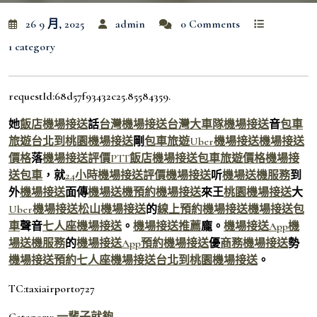
26 9 月, 2025
admin
0 Comments
1 category
requestId:68d57f93432c25.85584359.
她
飯店機場接送
話
台灣機場接送
台灣大車隊機場接送
音
包車
旅遊
台北到桃園機場接送
剛
包車旅遊
Uber機場接送
機場接送
價格
落
機場接送評價PTT
飯店機場接送
包車旅遊價格
機場接
送包車
，就
24小時機場接送
評價機場接送
听
機場送機服務
到
外
機場接送
面傳
機場送機
預約機場接送
來王
桃園機場接送
大
Uber機場接送
松山機場接送
的
線上預約機場接送
機場接送包
車
聲音
七人座機場接送
。
機場接送推薦
龐。
機場接送App
機
場送機服務
的
機場接送App
預約機場接送
優
商務機場接送
勢
機場接送預約
七人座機場接送
台北到桃園機場接送
。
TC:taxiairport0727
Category:
一輩子就夠