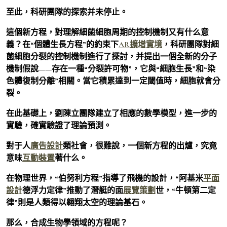
至此，科研團隊的探索并未停止。
這個新方程，對理解細菌細胞周期的控制機制又有什么意
義？在“個體生長方程”的約束下
AR擴增實境
，科研團隊對細
菌細胞分裂的控制機制進行了探討，并提出一個全新的分子
機制假說——存在一種“分裂許可物”，它與“細胞生長”和“染
色體復制分離”相關。當它積累達到一定閾值時，細胞就會分
裂。
在此基礎上，劉陳立團隊建立了相應的數學模型，進一步的
實驗，確實驗證了理論預測。
對于人
廣告設計
類社會，很難說，一個新方程的出爐，究竟
意味
互動裝置
著什么。
在物理世界，“伯努利方程”指導了飛機的設計，“阿基米
平面
設計
德浮力定律”推動了潛艇的面
展覽策劃
世，“牛頓第二定
律”則是人類得以翱翔太空的理論基石。
那么，合成生物學領域的方程呢？