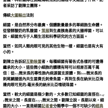
者采訪了劉陳立團隊。
傳統
大圖輸出
法則
細菌，是自然界分布最廣、個體數量最多的單細胞生命體。
從發酵酸奶的乳酸菌，
策展
到生產胰島素的大腸桿菌，可以
說，細菌充斥于人類生活和科學研究的方方面面。
當然，如同人類肉眼可見的其他生物一樣，細菌也是有大有
小的。
劉陳立告訴記
互動裝置
者，每種細菌有著各式各樣的可遺傳
繼承的大小，這些微小細胞的體積有時可以相差百萬千萬
倍：從0.3微米長的專性胞內病源菌支原體，到600微米長的
刺尾鯛腸道內共生菌費氏刺骨魚菌，再到生長在納米比亞海
邊肉眼可見的1毫米長的納米比亞嗜硫珠菌。
當然，較大的細菌是極少數的，大多數已知細菌的直徑在0.4-
2微米之間，長度在0.5-5微米之間。劉陳立說，長期以來，細
菌的大小，一直是細菌
記者會
分類學中一個不可缺少的
經典