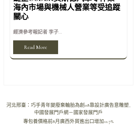
海內市場與機械人營業等受追蹤
關心
經濟參考報記者 李子...
Read More
文
河北邢臺：巧手青年變廢棄輪胎為創08靠設計廣告意雕塑_
章
中國發展門戶網－國家發展門戶
導
專包養價格前8月廣西外貿進出口增加11.7%
覽