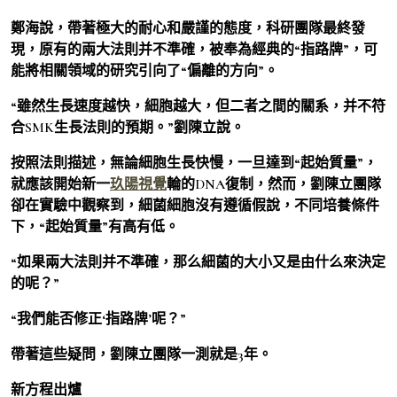
鄭海說，帶著極大的耐心和嚴謹的態度，科研團隊最終發
現，原有的兩大法則并不準確，被奉為經典的“指路牌”，可
能將相關領域的研究引向了“偏離的方向”。
“雖然生長速度越快，細胞越大，但二者之間的關系，并不符
合SMK生長法則的預期。”劉陳立說。
按照法則描述，無論細胞生長快慢，一旦達到“起始質量”，
就應該開始新一
玖陽視覺
輪的DNA復制，然而，劉陳立團隊
卻在實驗中觀察到，細菌細胞沒有遵循假說，不同培養條件
下，“起始質量”有高有低。
“如果兩大法則并不準確，那么細菌的大小又是由什么來決定
的呢？”
“我們能否修正‘指路牌’呢？”
帶著這些疑問，劉陳立團隊一測就是3年。
新方程出爐