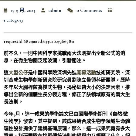
17 9 月, 2025
admin
0 Comments
1 category
requestId:68c9aaed833c20.99663811.
前不久，一則中國科學家挑戰兩大法則提出全新公式的消
息，在微生物圈泛起波瀾，引發關注。
這
大型公仔
是中國科學院深圳先進
開幕活動
技術研究院、深
圳合成生物學創新研究院研究員劉陳立帶領科研團隊，歷時
多年以大腸桿菌為模式生物，揭秘細菌大小的決定因素，推
導出全新的個體生長分裂方程，修正了該領域原有的兩大生
長法則。
今年5月，這一成果的學術論文已由國際學術期刊《自然·微
生物學》發表，其中提到，該成果給合成生物學領域生命體
理性設計提供了建構基礎原理。那么，這一成果究竟有多大
意義，科研團隊在挑戰傳統法則的過程中又經歷了什么，記