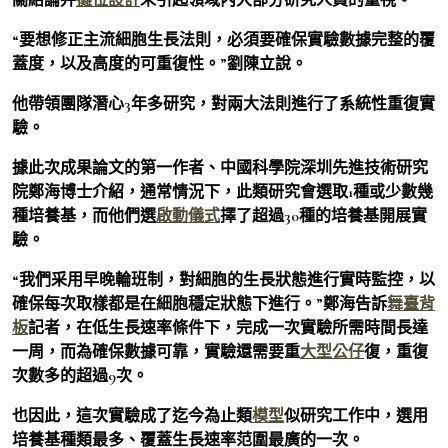
“要想修正主流細胞生長法則，必須要確保實驗數據完整的覆
蓋度，以及高度的可重復性。”劉陳立說。
他帶領團隊潛心3年多研究，對兩大法則進行了系統性重復實
驗。
據此次成果論文的第一作者、中國科學院深圳先進技術研究
院鄭海博士介紹，通常情況下，此類研究會選取1種或少數幾
種培養基，而他們選
啟動儀式
擇了超過30種的培養基開展實
驗。
“我們采用早晚輪班制，對細胞的生長狀態進行實時監控，以
確保每次取樣都是在細胞穩定狀態下進行。”鄭海告訴
舞臺背
板
記者，在低生長速率條件下，完成一次實驗所需時間長達
一周，而為確保數據可靠，實驗還需要重
大型公仔
復，重復
次數多的超過9次。
也因此，這次實驗成了迄今為止類
模型
似研究工作中，選用
培養基種類最多、覆蓋生長速率范圍最廣的一次。