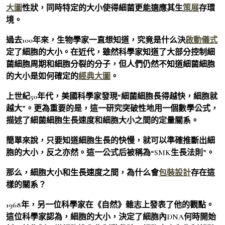
大圖
性狀，同時特定的大小使得細菌更能適應其生
策展
存環
境。
過去100年來，生物學家一直想知道，究竟是什么決
啟動儀式
定了細胞的大小。在近代，雖然科學家知道了大部分控制細
菌細胞周期和細胞分裂的分子，但人們仍然不知道細菌細胞
的大小是如何確定的
經典大圖
。
上世紀50年代，美國科學家發現“細菌細胞長得越快，細胞就
越大”。更為重要的是，這一研究突破性地用一個數學公式，
描述了細菌細胞生長速度和細胞大小之間的定量關系。
簡單來說，只要知道細胞生長的快慢，就可以準確推斷出細
胞的大小，反之亦然。這一公式后被稱為“SMK生長法則”。
那么，細胞大小和生長速度之間，為什么會
包裝設計
存在這
樣的關系？
1968年，另一位科學家在《自然》雜志上發表了他的觀點。
這位科學家認為，細胞的大小，決定了細胞內DNA何時開始