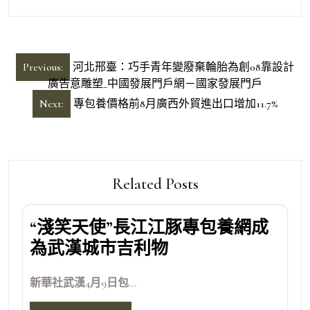
文
Previous:
河北邢臺：巧手青年變廢棄輪胎為創08靠設計
章
廣告意雕塑_中國發展門戶網－國家發展門戶
導
Next:
專包養價格前8月廣西外貿進出口增加11.7%
覽
Related Posts
“淺笑天使”長江江豚專包養網成
為武漢城市吉利物
新華社武漢4月9日包...