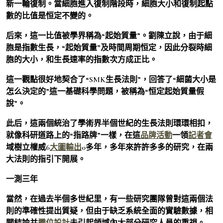
新一輪復制。當細胞進入復制階段時，細胞大小和復制起點
數的比值是恒定不變的。
后來，這一比值被學界稱為“起始質量”。劉陳立說，由于細
胞是指數生長，“起始質量”及時間周期恒定，因此分裂時細
胞的大小，和生長速率的指數次方成正比。
這一觀點很好地契合了“SMK生長法則”，回答了“細菌大小是
怎么決定的”這一基礎科學問題，被稱為“恒定起始質量假
說”。
此后，這兩個統治了學術界半個世紀的生長法則環環相扣，
就像科研道路上的“指路牌”一樣，在這
品牌活動
一領
記者會
域樹立權威6
大圖輸出
0多年，多年來許許多多的研究，在兩
大法則的指引下開展。
一測三年
當然，在過去半個多世紀里，有一些研究團隊曾對這兩個法
則的準確性提出質疑，但由于缺乏系統全面的實驗數據，相
關結論并
攤位設計
未引起領域內大部分研究人員的重視。