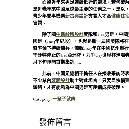
面臨近年來男足連續低迷的逆境，若何破
是近幾年來中國足球最主要的任務之一。是以
青少年賽事機遇
新古典設計
夯實人才基
健康住
害詞。
除了國
中醫診所設計
度隊和U23男足，中
國足（2005年紀段），也就是新一屆國奧隊將在本
奇率領下持續練兵，備戰2027年在中國杭州舉行的
于沙特停止的U17亞洲杯，力爭U17世界杯進場券
月下旬睜開首期集訓……
此前，中國足協相干擔任人在接收采訪時
不少業內
客變設計
助士對此坦言，只要盡快構建
頭緒，才有能夠為中國男足可連續成長破題。
Category:
一輩子就夠
發佈留言