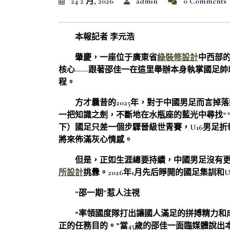
24 2 月, 2026
admin
0 Comments
本報記者 李元浩
肇慶，一座位于廣東省
綠裝修設計
中西部的
核心——跟著邵佳一在這里舉辦本身執掌國足帥
程。
方才曩昔的2025年，對于中國男足而言掉
一把知識之劍，不斷地在水瓶座的藍光中尋找**
下）國足只差一個步驟晉級世青賽，U16男足
將來佈滿灰心情感。
但是，正如生涯總要持續，中國男足沒有
所設計
挑釁。2026年1月先后睜開的國足集訓
“邵一期”惹人注視
“率領國度隊打出讓國人滿足的拼搏精力和
正的任務目的。”當45歲的邵佳一面臨媒體說出