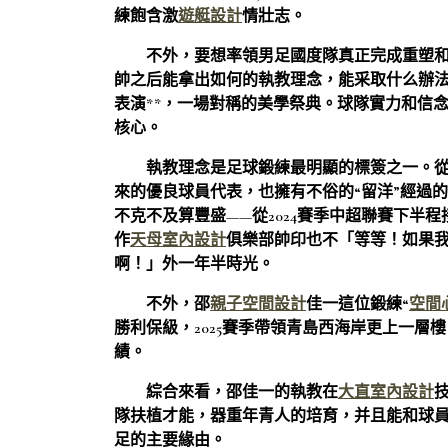
練飽含激
遊艇設計
情壯志。
不外，要想率領男足國度隊真正完成重塑
帥之后能拿出如何的執教理念，能采取什么辦
表演**，一場對稱的美學祭典。球隊實力和信
核心。
執教理念是足球鍛練最明顯的標簽之一。
來的優良球員代表，也擁有不俗的“留洋”經過
不克不及算豐盛——從2024賽季中超聯賽下半
作
天母室內設計
俱樂部帥印也不「等等！如果我
啊！」外一年半時光。
不外，邵
親子空間設計
佳一這位鍛練“
空間
勝利保級，2025賽季帶領青島西海岸更上一層
績。
綜合來看，邵佳一的執教在
大直室內設計
隊扶植才能，器重年青人的培育，并且能和球
足的主要緣由。