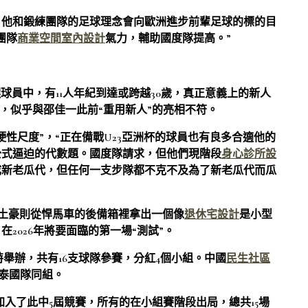
，他和鍛練團隊的足球理念會向歐洲進步前輩足球的標的目
團隊
商業空間室內設計
氣力，輔助國度隊提高。”
球員中，有11人年紀到達或跨越30歲，真正意義上的新人
人，似乎與邵佳一此前“重用新人”的亮相不符。
性尺度”，“正在備戰U23亞洲杯的球員也有良多合適他的
公式逼迫的代數題。國度隊請求，但他們現階段
身心診所設
成新老瓜代，但任何一支步隊都不克不及為了新老瓜代而瓜
牛土豪則從悍馬車的後備箱裡拿出一個像
退休宅設計
是小型
2026年將要面臨的第一場“測試”。
沙特舉辦，共有16支球隊參賽，分紅4個小組。中國
民生社區
泰國隊同組。
與加入了此中5屆競賽，所有的在小組賽階段出局，總共15場