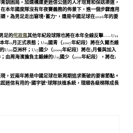
解青訓困局，加速構建更迷信公道的人才培育和保送渠道，
，在本年國度隊沒有年夜賽義務的佈景下，進一個步驟應用
宅
礎，為男足走出窘境“蓄力”，還是中國足球在2026年的要
國男足的
侘寂風
其他年紀段球隊也將在本年全線反擊——U21
年11月正式表態；U19國青（2007年紀段）將在久爾杰維
U20亞洲杯；U17國少（2009年紀段）將在5月餐與加入
；由周海濱擔負主鍛練的U15國少（2011年紀段），將在1
表現，近兩年將是中國足球在新周期追求衝破的要害節點。
起迷信有用的“國字號”球隊扶植系統，理順各級梯隊成長