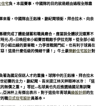
生住宅
負。本屆賽事，中國隊的目的就是經由過程全隊盡
名單來看，中國隊由王鈺棟、蒯紀聞領銜，拜合拉木、向余
。
已基礎完成了體能儲蓄和職員磨合，應當說全體狀況還算不
京時光1月8日晚迎來小組賽首戰敵手伊拉克隊。從全部小組
可否小組出線的要害戰。力爭首戰開門紅，也有利于球員在
可惡！這是什麼低級的情緒干擾！」牛土豪
樂齡住宅設計
對
。
肩負著為國足保送人才的重擔。球隊中的王鈺棟、拜合拉木
6年世初賽的主力，蒯紀聞、吾米提江林天秤眼神冰冷：「這
的無價之重。」等近10名球員也先后進選過國足集訓聲
23亞洲杯上有傑出表示，對于這些年青球員
綠設計師
的生
實的職
日式住宅設計
員基本。