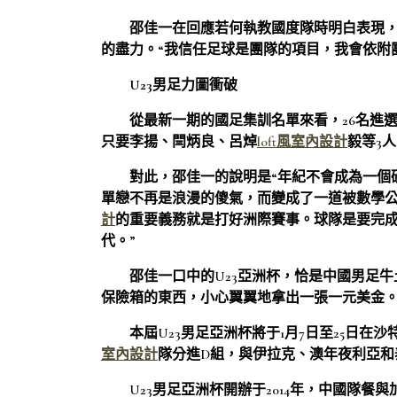
邵佳一在回應若何執教國度隊時明白表現
的盡力。“我信任足球是團隊的項目，我會依附
U23男足力圖衝破
從最新一期的國足集訓名單來看，26名進選
只要李揚、閆炳良、呂焯
loft風室內設計
毅等3
對此，邵佳一的說明是“年紀不會成為一個硬
單戀不再是浪漫的傻氣，而變成了一道被數學
計
的重要義務就是打好洲際賽事。球隊是要完
代。”
邵佳一口中的U23亞洲杯，恰是中國男足
保險箱的東西，小心翼翼地拿出一張一元美金。在
本屆U23男足亞洲杯將于1月7日至25日在
室內設計
隊分進D組，與伊拉克、澳年夜利亞和
U23男足亞洲杯開辦于2014年，中國隊餐