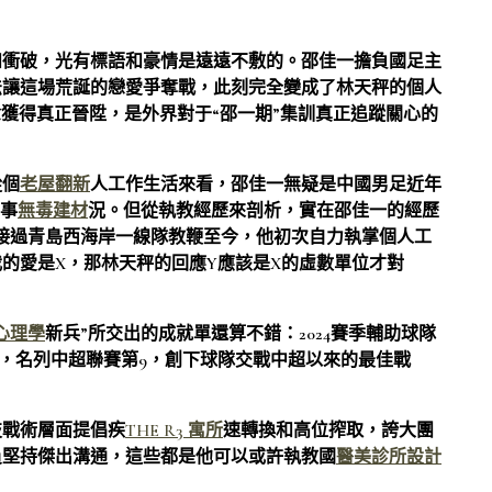
和衝破，光有標語和豪情是遠遠不敷的。邵佳一擔負國足主
法讓這場荒誕的戀愛爭奪戰，此刻完全變成了林天秤的個人
念獲得真正晉陞，是外界對于“邵一期”集訓真正追蹤關心的
從個
老屋翻新
人工作生活來看，邵佳一無疑是中國男足近年
的事
無毒建材
況。但從執教經歷來剖析，實在邵佳一的經歷
程接過青島西海岸一線隊教鞭至今，他初次自力執掌個人工
的愛是X，那林天秤的回應Y應該是X的虛數單位才對
心理學
新兵”所交出的成就單還算不錯：2024賽季輔助球隊
樓，名列中超聯賽第9，創下球隊交戰中超以來的最佳戰
技戰術層面提倡疾
THE R3 寓所
速轉換和高位搾取，誇大團
員堅持傑出溝通，這些都是他可以或許執教國
醫美診所設計