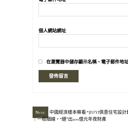
個人網站網址
在
瀏覽器
中儲存顯示名稱、電子郵件地
文
Next:
中國經濟樣本察看·“JIUYI俱意住宅設計
｜一根細線，“縫”出200億元年夜財產
章