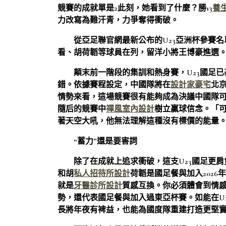
競賽的成就單是2此刻，她看到了什麼？勝13
養
力改寫為難汗青，力爭奪得衝破。
從亞足聯官網最新公布的U23亞洲杯參賽
看、胡荷韜等球員在列，留洋小將王博豪進選
顛末前一階段的集訓和熱身賽，U23國足
錯。依據賽程設定，中國隊將在
設計家豪宅
北
情勢來看，這場競賽很有能夠成為決議中國隊
隨后的競賽中
禪風室內設計
樹立贏球信念。「
著天空大吼，他無法理解這種沒有標價的能量
“蓄力”還是要害詞
除了在成就上追求衝破，這支U23國足更
和胡
私人招待所設計
荷韜是國足餐與加入202
就是
牙醫診所設計
質感互換。你必須體會到情感
勢，還代表國足餐與加入過東亞杯賽。如能在U
長將年夜有裨益，也能為國度隊重建打造更堅