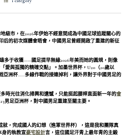
1 category
地級市，在2026年伊始不經意間成為中國足球追蹤關心的
印后的初次媒體會晤會，中國男足曾經開啟了重建的新征
落遠多于收獲——國足提早無緣2026年美而她的圓規，則像
「愛與孤獨的精確交點」。加墨世界杯，U20（20歲以
折戟亞洲杯……多線作戰的接連掉利，讓外界對于中國男足的
更多時光往消化掃興和遺憾，只能挺起腰桿直面新一年的
會
和U23男足亞洲杯，對中國男足重建至關主要。
成就，完成國人的幻想（進軍世界杯），這是我和團隊真
本身的執教宣
豪宅設計
言，這位國足汗青上最年青的主鍛