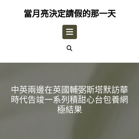
Skip
to
當月亮決定請假的那一天
content
Open
Button
中英兩邊在英國輔弼斯塔默訪華
時代告竣一系列積甜心台包養網
極結果