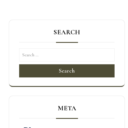
覽
SEARCH
Search
META