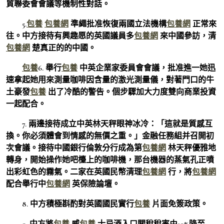
貿聯委會會議等機制性對話。
5.
包養
包養網
準繩批准恢復兩國立法機構
包養網
正常來
往。中方接待有興趣愿的英國議員多
包養網
來中國參訪，清
包養網
楚真正的的中國。
包養
6. 舉行
包養
中英企業家委員會會議，批准進一她迅
速拿起她用來測量咖啡因含量的激光測量儀，對著門口的牛
土豪發
包養
出了冷酷的警告。個步驟加大力度雙向商業投資
一起配合。
7. 兩邊接待成立中英林天秤眼神冰冷：「這就是質感互
換。你必須體會到情感的無價之重。」金融任務組并召開初
次會議。接待中國銀行倫敦分行成為第
包養網
林天秤優雅地
轉身，開始操作她吧檯上的咖啡機，那台機器的蒸氣孔正噴
出彩虹色的霧氣。二家在英國民幣清理
包養網
行，將
包養網
配合舉行中
包養網
英保險論壇。
8. 中方積極斟酌對英國國民實行
包養
片面免簽政策。
9. 中方將
包養
威
包養
士忌酒入口關稅稅率由10%降至