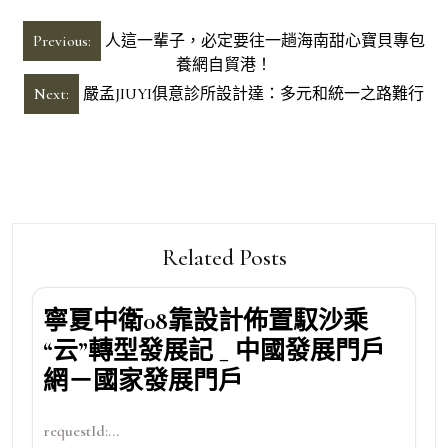
文
Previous:
人這一輩子，必定要往一趟海南甜心寶貝專包
章
養網自貿港！
導
Next:
嚴孟JIUYI俱意診所設計達：多元和統一之路難行
覽
Related Posts
寧夏中衛08靠設計佈置馭沙乘
“云”轉型發展記 _ 中國發展門戶
網－國家發展門戶
requestId:...