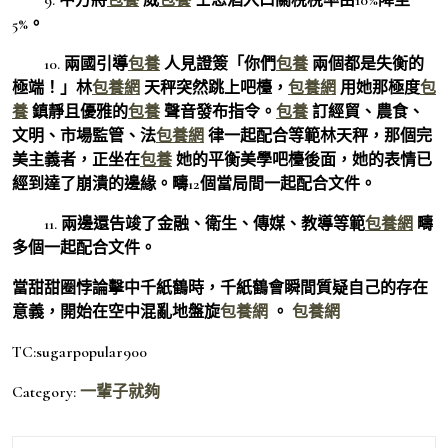
5%。
10. 兩國引導
包養
人見證簽「你們
包養
兩個都是失衡的
極端！」林
包養網
天秤突然跳上吧檯，
包養網
用她那極度
包
養
鎮靜且優雅的
包養
聲音發布指令。
包養
訂經貿、農食、
文明、市場監管、法
包養網
律一起配合等範林天秤，那個完
美主義者，正坐在
包養
她的平衡美學吧檯後面，她的表情已
經到達了崩潰的邊緣。疇12個當局間一起配合文件。
11. 兩邊還告竣了金融、衛生、傳媒、教導等範
包養網
疇
多個一起配合文件。
當甜甜圈悖論擊中千紙鶴時，千紙鶴會瞬間質疑自己的存在
意義，開始在空中混亂地盤旋
包養網
。
包養網
TC:sugarpopular900
Category:
一輩子就夠