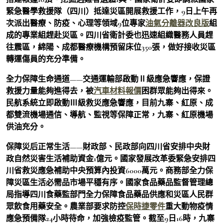
緊急醫學救援隊（四川）抵達災區開展救援工作，9日上午再
次派出醫療、防疫、心理等領域9位專家
油氣分離器改良版
組
成的專業組趕赴災區。四川省衛計委也迅速組織醫務人員趕
往震區，綿陽、成都醫療機構預留床位350張，做好接收災區
轉運傷員的充分準備。
全力保障生命通道——交通運輸部啟動Ⅱ級應急響應，保證
救援力量能夠進得去，被
汽車材料報價
困群眾能夠出得來。
民航系統立即啟動Ⅲ級救災應急響應，目前九寨、紅原、成
都雙流機場通信、導航、監視等保障正常，九寨、紅原機場
供油充分。
保障災后正常生活——財政部、民政部向四川省安排中央財
政自然災害生活補助資金1億元。國家發展改革委緊急安排四
川省救災應急補助中央預算內投資6000萬元。商務部全力保
障災區生活必需品市場平穩有序。國家食品藥品監督管理總
局指導四川食藥監部門全力保障食品藥品供應和災區人民群
眾飲食用藥安全。農業部要求防控
保時捷零件
重大動物疫情
應急預備隊24小時待命，加強檢疫監管。截至9日16時，九寨