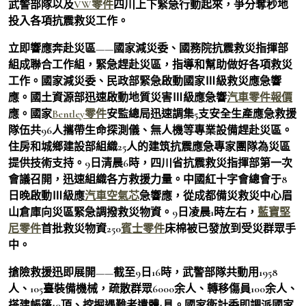
武警部隊以及
VW零件
四川上下緊急行動起來，爭分奪秒地
投入各項抗震救災工作。
立即響應奔赴災區——國家減災委、國務院抗震救災指揮部
組成聯合工作組，緊急趕赴災區，指導和幫助做好各項救災
工作。國家減災委、民政部緊急啟動國家Ⅲ級救災應急響
應。國土資源部迅速啟動地質災害Ⅲ級應急響
汽車零件報價
應。國家
Bentley零件
安監總局迅速調集5支安全生產應急救援
隊伍共96人攜帶生命探測儀、無人機等專業設備趕赴災區。
住房和城鄉建設部組織25人的建筑抗震應急專家團隊為災區
提供技術支持。9日清晨6時，四川省抗震救災指揮部第一次
會議召開，迅速組織各方救援力量。中國紅十字會總會于8
日晚啟動Ⅲ級應
汽車空氣芯
急響應，從成都備災救災中心眉
山倉庫向災區緊急調撥救災物資。9日凌晨1時左右，
藍寶堅
尼零件
首批救災物資250
賓士零件
床棉被已發放到受災群眾手
中。
搶險救援迅即展開——截至9日16時，武警部隊共動用1958
人、105臺裝備機械，疏散群眾6000余人、轉移傷員100余人、
搭建帳篷10頂、挖掘遇難者遺體1具。國家衛計委即調派國家