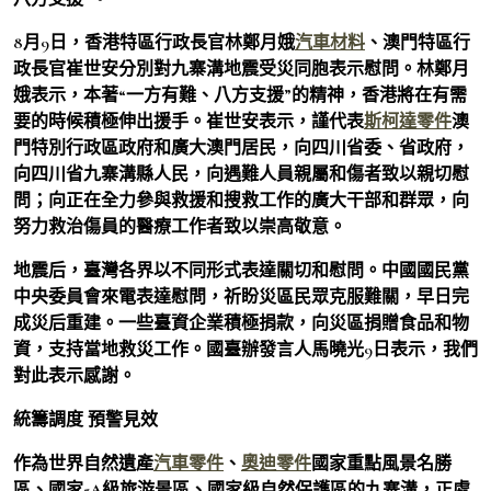
8月9日，香港特區行政長官林鄭月娥
汽車材料
、澳門特區行
政長官崔世安分別對九寨溝地震受災同胞表示慰問。林鄭月
娥表示，本著“一方有難、八方支援”的精神，香港將在有需
要的時候積極伸出援手。崔世安表示，謹代表
斯柯達零件
澳
門特別行政區政府和廣大澳門居民，向四川省委、省政府，
向四川省九寨溝縣人民，向遇難人員親屬和傷者致以親切慰
問；向正在全力參與救援和搜救工作的廣大干部和群眾，向
努力救治傷員的醫療工作者致以崇高敬意。
地震后，臺灣各界以不同形式表達關切和慰問。中國國民黨
中央委員會來電表達慰問，祈盼災區民眾克服難關，早日完
成災后重建。一些臺資企業積極捐款，向災區捐贈食品和物
資，支持當地救災工作。國臺辦發言人馬曉光9日表示，我們
對此表示感謝。
統籌調度 預警見效
作為世界自然遺產
汽車零件
、
奧迪零件
國家重點風景名勝
區、國家5A級旅游景區、國家級自然保護區的九寨溝，正處