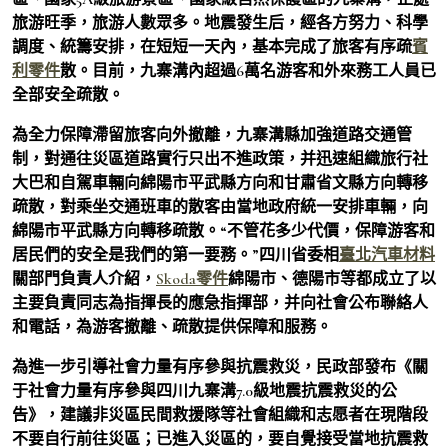
旅游旺季，旅游人數眾多。地震發生后，經各方努力、科學
調度、統籌安排，在短短一天內，基本完成了旅客有序疏
賓
利零件
散。目前，九寨溝內超過6萬名游客和外來務工人員已
全部安全疏散。
為全力保障滯留旅客向外撤離，九寨溝縣加強道路交通管
制，對通往災區道路實行只出不進政策，并迅速組織旅行社
大巴和自駕車輛向綿陽市平武縣方向和甘肅省文縣方向轉移
疏散，對乘坐交通班車的散客由當地政府統一安排車輛，向
綿陽市平武縣方向轉移疏散。“不管花多少代價，保障游客和
居民們的安全是我們的第一要務。”四川省委相
臺北汽車材料
關部門負責人介紹，
Skoda零件
綿陽市、德陽市等都成立了以
主要負責同志為指揮長的應急指揮部，并向社會公布聯絡人
和電話，為游客撤離、疏散提供保障和服務。
為進一步引導社會力量有序參與抗震救災，民政部發布《關
于社會力量有序參與四川九寨溝7.0級地震抗震救災的公
告》，建議非災區民間救援隊等社會組織和志愿者在現階段
不要自行前往災區；已進入災區的，要自覺接受當地抗震救