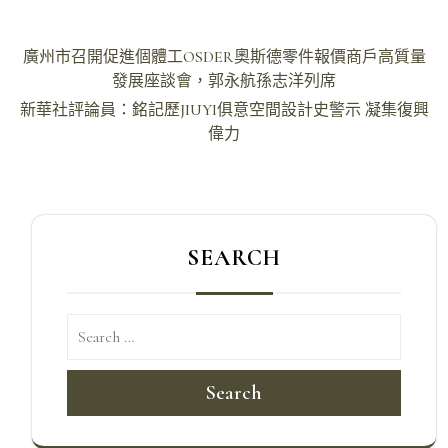
文
廣州市召開促進個體工OSDER奧斯德零件報價商戶高質量
章
發展座談會，郭永航孫志洋列席
導
新華社評論員：銘記歷JIUYI俱意空間設計史警示 凝集復興
偉力
覽
SEARCH
Search