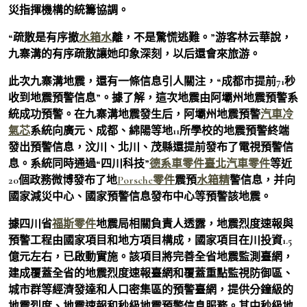
災指揮機構的統籌協調。
“疏散是有序撤
水箱水
離，不是驚慌逃難。”游客林云華說，
九寨溝的有序疏散讓她印象深刻，以后還會來旅游。
此次九寨溝地震，還有一條信息引人關注，“成都市提前71秒
收到地震預警信息”。據了解，這次地震由阿壩州地震預警系
統成功預警。在九寨溝地震發生后，阿壩州地震預警
汽車冷
氣芯
系統向廣元、成都、綿陽等地11所學校的地震預警終端
發出預警信息，汶川、北川、茂縣還提前發布了電視預警信
息。系統同時通過“四川科技”
德系車零件
臺北汽車零件
等近
20個政務微博發布了地
Porsche零件
震預
水箱精
警信息，并向
國家減災中心、國家預警信息發布中心等預警該地震。
據四川省
福斯零件
地震局相關負責人透露，地震烈度速報與
預警工程由國家項目和地方項目構成，國家項目在川投資1.5
億元左右，已啟動實施。該項目將完善全省地震監測臺網，
建成覆蓋全省的地震烈度速報臺網和覆蓋重點監視防御區、
城市群等經濟發達和人口密集區的預警臺網，提供分鐘級的
地震烈度、地震速報和秒級地震預警信息服務。其中秒級地