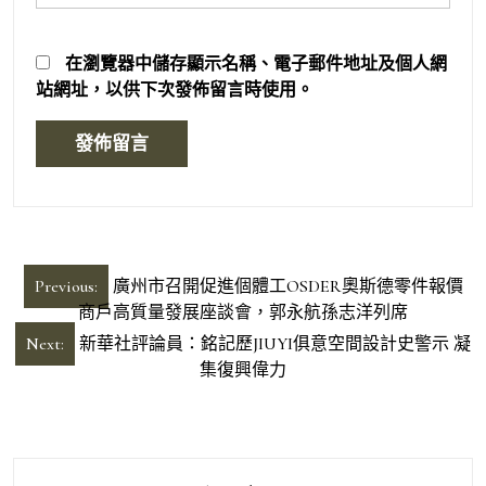
在
瀏覽器
中儲存顯示名稱、電子郵件地址及個人網
站網址，以供下次發佈留言時使用。
文
Previous:
廣州市召開促進個體工OSDER奧斯德零件報價
章
商戶高質量發展座談會，郭永航孫志洋列席
導
Next:
新華社評論員：銘記歷JIUYI俱意空間設計史警示 凝
集復興偉力
覽