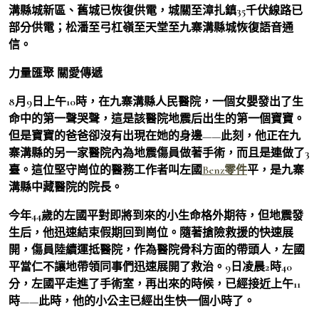
溝縣城新區、舊城已恢復供電，城關至漳扎鎮35千伏線路已
部分供電；松潘至弓杠嶺至天堂至九寨溝縣城恢復語音通
信。
力量匯聚 關愛傳遞
8月9日上午10時，在九寨溝縣人民醫院，一個女嬰發出了生
命中的第一聲哭聲，這是該醫院地震后出生的第一個寶寶。
但是寶寶的爸爸卻沒有出現在她的身邊——此刻，他正在九
寨溝縣的另一家醫院內為地震傷員做著手術，而且是連做了3
臺。這位堅守崗位的醫務工作者叫左國
Benz零件
平，是九寨
溝縣中藏醫院的院長。
今年44歲的左國平對即將到來的小生命格外期待，但地震發
生后，他迅速結束假期回到崗位。隨著搶險救援的快速展
開，傷員陸續運抵醫院，作為醫院骨科方面的帶頭人，左國
平當仁不讓地帶領同事們迅速展開了救治。9日凌晨2時40
分，左國平走進了手術室，再出來的時候，已經接近上午11
時——此時，他的小公主已經出生快一個小時了。