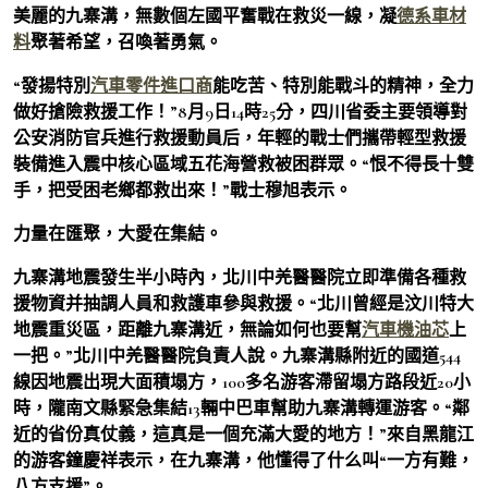
美麗的九寨溝，無數個左國平奮戰在救災一線，凝
德系車材
料
聚著希望，召喚著勇氣。
“發揚特別
汽車零件進口商
能吃苦、特別能戰斗的精神，全力
做好搶險救援工作！”8月9日14時25分，四川省委主要領導對
公安消防官兵進行救援動員后，年輕的戰士們攜帶輕型救援
裝備進入震中核心區域五花海營救被困群眾。“恨不得長十雙
手，把受困老鄉都救出來！”戰士穆旭表示。
力量在匯聚，大愛在集結。
九寨溝地震發生半小時內，北川中羌醫醫院立即準備各種救
援物資并抽調人員和救護車參與救援。“北川曾經是汶川特大
地震重災區，距離九寨溝近，無論如何也要幫
汽車機油芯
上
一把。”北川中羌醫醫院負責人說。九寨溝縣附近的國道544
線因地震出現大面積塌方，100多名游客滯留塌方路段近20小
時，隴南文縣緊急集結13輛中巴車幫助九寨溝轉運游客。“鄰
近的省份真仗義，這真是一個充滿大愛的地方！”來自黑龍江
的游客鐘慶祥表示，在九寨溝，他懂得了什么叫“一方有難，
八方支援”。