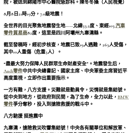
院，被送到綿陽市中心醫院急診科。陳冬冬攝（人民視覺）
8月8日21時19分，7.0級地震！
全世界的目光聚焦地震發生地——北緯33.2度、東經103.
汽車
零件貿易商
82度，這里是四川阿壩州九寨溝縣。
截至發稿時，經初步核查，地震已致19人遇難，263人受傷，
其中10人重傷（危重3人）。
“盡最大努力保障人民群眾生命財產安全”。地震發生后，
Audi零件
中共中央總書記、國家主席、中央軍委主席習近平
高度重視，立即作出重要指示。
一方有難，八方支援。災難就是動員令，災情就是集結號。
從中央到地方，從政府到民間，為了生命，全力以赴，
BMW
零件
爭分奪秒，投入到搶險救援的戰斗中。
八方馳援 挺進震中
九寨溝，搶險救災吹響集結號！中央各有關單位和解放軍、