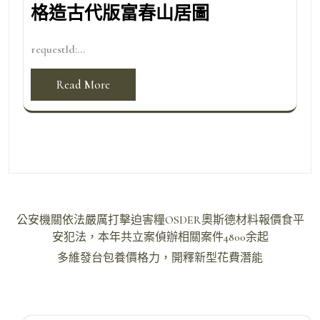
格造古代版富春山居圖
requestId:...
Read More
文
公安機關依法嚴厲打擊迫害糧OSDER奧斯德材料報價食平
章
安犯法，本年共立案偵辦相關案件4800余起
導
多維發台包養價格力，開釋新型花費潛能
覽