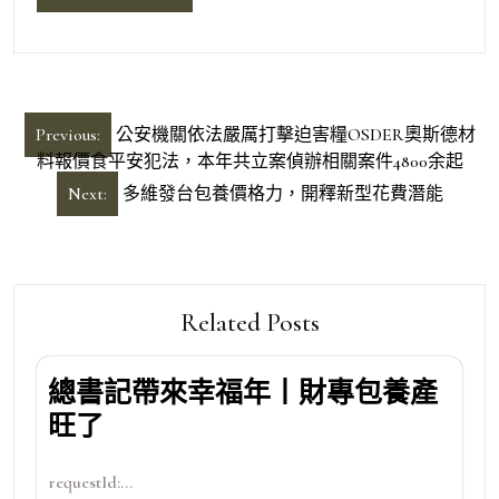
文
Previous:
公安機關依法嚴厲打擊迫害糧OSDER奧斯德材
章
料報價食平安犯法，本年共立案偵辦相關案件4800余起
導
Next:
多維發台包養價格力，開釋新型花費潛能
覽
Related Posts
總書記帶來幸福年丨財專包養產
旺了
requestId:...