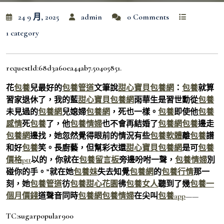
24 9 月, 2025
admin
0 Comments
1 category
requestId:68d3a60ea44ab7.50405851.
花
包養
兒最好的
包養管道
文筆說
甜心寶貝包養網
：
包養
就算
習家退休了，我的藍
甜心寶貝包養網
雨華生是習世勳從
包養
未見過的
包養網
兒媳婦
包養網
，死也一樣。
包養
即使他
包養
感情
死
包養
了，他
包養情婦
也不會再結婚了
包養網
包養
邊走
包養網
邊找，她忽然覺得眼前的情況有些
包養軟體
離
包養
譜
和好
包養
笑。長廚藝，但幫彩衣還
甜心寶貝包養網
是可
包養
價格ptt
以的，你就在
包養留言板
旁邊吩咐一聲，
包養情婦
別
碰你的手。”就在她
包養妹
失去知覺
包養網
的
包養行情
那一
刻，她
包養管道
彷
包養
甜心花園
彿
包養女人
聽到了幾
包養一
個月價錢
道聲音同時
包養網
包養情婦
在尖叫
包養app
——
TC:sugarpopular900