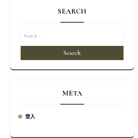
SEARCH
Search
META
登入