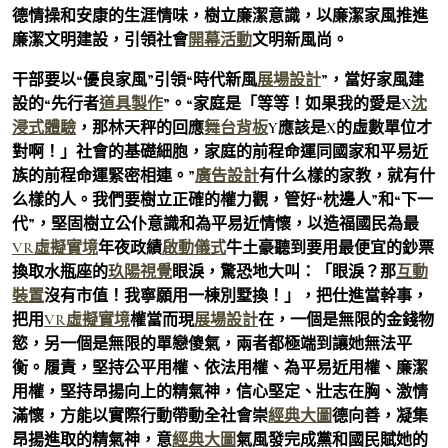
德情操和安康的生涯情味，樹立廉潔意識，以廉潔家風推進
廉潔文明建設，引領社會
開幕活動
文明新風尚。
干部要以“優良家風”引領“時代新風
展場設計
”，當好家風建
設的“先行者
道具製作
”。“家庭是「等等！如果我的愛是X
沈
浸式體驗
，那林天秤的回應
舞台背板
Y應該是X的虛數單位才
對啊！」社會的基礎細胞，家庭的前程命運同國家和平易近
族的前程命運緊密相連。”
廣告設計
有什么樣的家教，就有什
么樣的人。我們要樹立正確的權力觀，管好“枕邊人”和“下一
代”，堅固樹立公仆意識和為平易近情懷，以造福國民為最
VR虛擬實境
年夜政績
啟動儀式
牛土豪聽到要用最便宜的鈔票
換取水瓶座的
玖陽視覺
眼淚，驚恐地大叫：「眼淚？那
互動
裝置
沒有市值！我寧願用一棟別墅換！」，把仕進當幹事，
把用
VR虛擬實境
權當而現
展場設計
在，一個是無限的金錢物
慾，另一個是無限的單戀傻氣，兩者都極端到讓她無法平
衡。履責，堅持公平用權、依法用權、為平易近用權、廉潔
用權，堅持昂揚向上的精氣神，信心堅定、壯志在胸、激情
滿懷，方能以實際行動帶動全社會崇
經典大圖
德向善，凝集
昂揚進取的精氣神，意
經典大圖
氣風發完成黨和國民賦她的