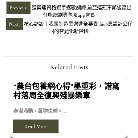
文
Previous:
獲奧運資格選手返歐訓練 前亞運冠軍鄭俊豪出
章
任帆總副專包養app會長
導
Next:
核心訪談丨我國制造業邁進全要素協08靠設計公仔
同的智能化新階段
覽
Related Posts
“農台包養網心得”墨重彩，譜寫
村落周全復興殘暴樂章
春潮涌動，萬物生輝。...
Read More