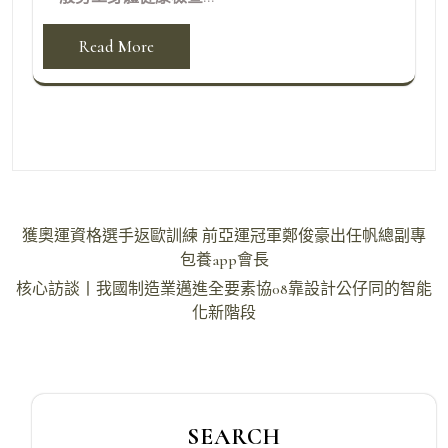
Read More
文
獲奧運資格選手返歐訓練 前亞運冠軍鄭俊豪出任帆總副專
章
包養app會長
導
核心訪談丨我國制造業邁進全要素協08靠設計公仔同的智能
化新階段
覽
SEARCH