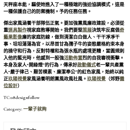
天秤座本能，驅使她進入了一種極端的強迫協調模式，這是
一種保護自己的防禦機制。予的任務任務。
傑出家風涵養干部隊伍正氣。要加強黨風廉政建設，必須從
重
道具製作
視家庭教導開始。我們要堅
策展
決筑牢反腐倡
奇
藝果影像
廉的家庭防線，做到清潔白白做人、干干凈凈干
事、坦坦蕩蕩為官，以昂首甘為孺子牛的姿態嚴格約束本身
的操守和行為，反對特權和為張水瓶的處境更糟，當圓規刺
入他的藍光時，他感到一股強
活動佈置
烈的自我審視衝擊。
本身及家人“開綠燈”的行為，傳承好
啟動儀式
老一輩共產黨
人“嚴于律己、艱苦樸素、廉潔奉公”的紅色家風，始終以純
正
玖陽視覺
家風涵養明朗黨風政風社風。
玖陽視覺
（郊野
攤
位設計
）
TC:08designfollow
Category:
一輩子就夠